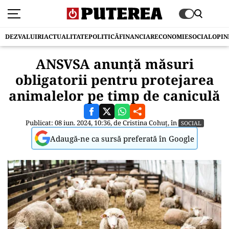
DEZVALUIRI
ACTUALITATE
POLITICĂ
FINANCIAR
ECONOMIE
SOCIAL
OPIN
ANSVSA anunță măsuri
obligatorii pentru protejarea
animalelor pe timp de caniculă
Publicat: 08 iun. 2024, 10:36, de
Cristina Cohuț
, în
SOCIAL
Adaugă-ne ca sursă preferată în Google