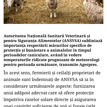
Autoritatea Națională Sanitară Veterinară și
pentru Siguranța Alimentelor (ANSVSA) subliniază
importanța respectării măsurilor specifice de
protecție și bunăstare a animalelor în timpul
perioadelor caniculare, având în vedere
temperaturile ridicate prognozate de meteorologi
pentru perioada următoare, transmite Agerpres.
În acest sens, fermierii și ceilalți proprietari de
animale sunt îndemnați de ANSVSA să ia în
considerare următoarele aspecte: furnizarea
unui adăpost adecvat care să ofere protecție
împotriva razelor solare directe și asigurarea
unei cantități suficiente de apă și furaje (atât