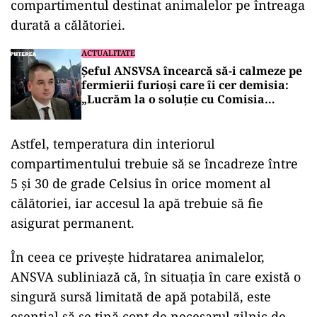
compartimentul destinat animalelor pe întreaga
durată a călătoriei.
ACTUALITATE
Șeful ANSVSA încearcă să-i calmeze pe
fermierii furioși care îi cer demisia:
„Lucrăm la o soluție cu Comisia
Europeană”
Astfel, temperatura din interiorul
compartimentului trebuie să se încadreze între
5 și 30 de grade Celsius în orice moment al
călătoriei, iar accesul la apă trebuie să fie
asigurat permanent.
În ceea ce privește hidratarea animalelor,
ANSVA subliniază că, în situația în care există o
singură sursă limitată de apă potabilă, este
esențial să se țină cont de necesarul zilnic de