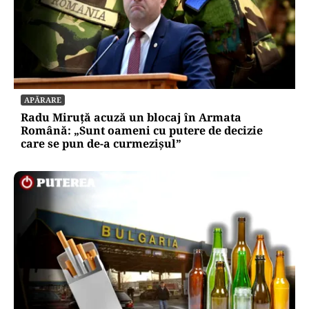
APĂRARE
Radu Miruță acuză un blocaj în Armata
Română: „Sunt oameni cu putere de decizie
care se pun de-a curmezișul”