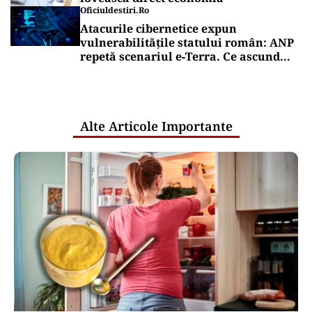
Oficiuldestiri.ro
Atacurile cibernetice expun
vulnerabilitățile statului român: ANP
repetă scenariul e‑Terra. Ce ascund
comunicările oficiale și cine răspunde
pentru mentenanța IT a instituțiilor
publice
Alte Articole Importante