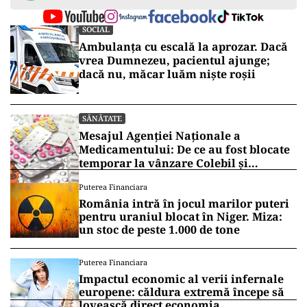
SOCIAL
Ambulanța cu escală la aprozar. Dacă
vrea Dumnezeu, pacientul ajunge;
dacă nu, măcar luăm niște roșii
SĂNĂTATE
Mesajul Agenției Naționale a
Medicamentului: De ce au fost blocate
temporar la vânzare Colebil și
Panzcebil
Puterea Financiara
România intră în jocul marilor puteri
pentru uraniul blocat în Niger. Miza:
un stoc de peste 1.000 de tone
Puterea Financiara
Impactul economic al verii infernale
europene: căldura extremă începe să
lovească direct economia