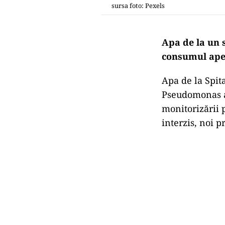
sursa foto: Pexels
Apa de la un s
consumul apei 
Apa de la Spit
Pseudomonas ae
monitorizării 
interzis, noi p