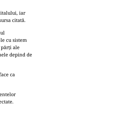
talului, iar
ursa citată.
iul
ele cu sistem
 părți ale
omele depind de
face ca
entelor
ectate.