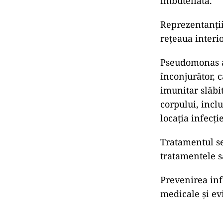
îmbuteliată.
Reprezentanții
rețeaua interio
Pseudomonas ae
înconjurător, c
imunitar slăbit
corpului, incl
locația infecție
Tratamentul se
tratamentele să
Prevenirea inf
medicale și ev