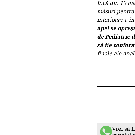
încă din 10 ma
măsuri pentru 
interioare a in
apei se opreș
de Pediatrie d
să fie confor
finale ale anal
Vrei să f