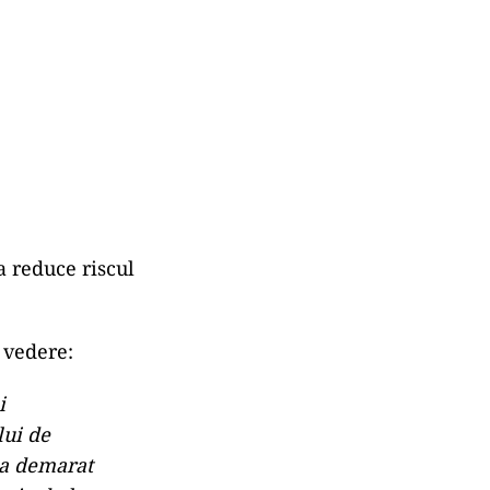
a reduce riscul
 vedere:
i
lui de
 a demarat