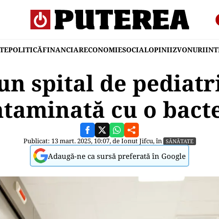
TE
POLITICĂ
FINANCIAR
ECONOMIE
SOCIAL
OPINII
ZVONURI
IN
un spital de pediatri
taminată cu o bact
Publicat: 13 mart. 2025, 10:07, de
Ionut Jifcu
, în
SĂNĂTATE
Adaugă-ne ca sursă preferată în Google