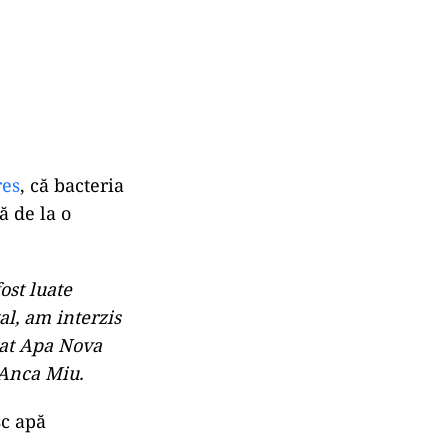
res
, că bacteria
ă de la o
ost luate
al, am interzis
itat Apa Nova
 Anca Miu.
sc apă