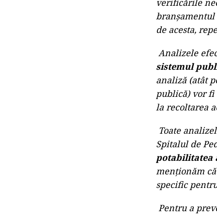
verificările ne
branșamentul c
de acesta, rep
Analizele ef
sistemul publ
analiză (atât p
publică) vor f
la recoltarea a
Toate analizel
Spitalul de Pe
potabilitatea 
menționăm
că
specific pentru
Pentru a preve