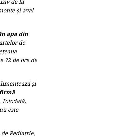
usiv de la
monte și aval
în apa din
artelor de
rețeaua
de 72 de ore
de
alimentează și
firmă
.
Totodată,
nu este
 de Pediatrie,