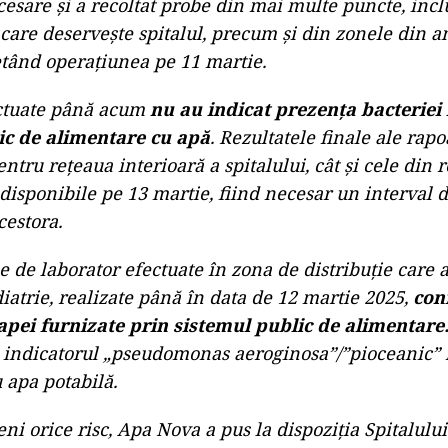
cesare și a recoltat probe din mai multe puncte, incl
are deservește spitalul, precum și din zonele din a
etând operațiunea pe 11 martie.
ectuate până acum
nu au indicat prezența bacteriei 
ic de alimentare cu apă
. Rezultatele finale ale rapo
entru rețeaua interioară a spitalului, cât și cele din 
i disponibile pe 13 martie, fiind necesar un interval 
cestora.
e de laborator efectuate în zona de distribuție care 
diatrie, realizate până în data de 12 martie 2025,
con
apei furnizate prin sistemul public de alimentare
 indicatorul „pseudomonas aeroginosa”/”pioceanic” 
 apa potabilă.
ni orice risc, Apa Nova a pus la dispoziția Spitalului