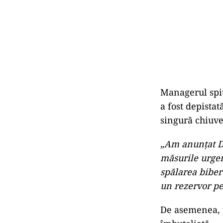
Managerul spit
a fost depistat
singură chiuvet
„Am anunțat Dir
măsurile urgent
spălarea biber
un rezervor pe
De asemenea, p