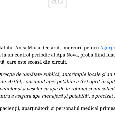
alului Anca Miu a declarat, miercuri, pentru
Agerp
ă la un control periodic al Apa Nova, proba fiind luat
ă, care este scoasă din circuit.
ecția de Sănătate Publică, autoritățile locale și au f
e. Astfel, consumul apei potabile a fost oprit în spit
oanelor și a veselei cu apa de la robinet și am solic
ntru a asigura apa menajeră și potabilă”, a precizat
acienții, aparținătorii și personalul medical prime