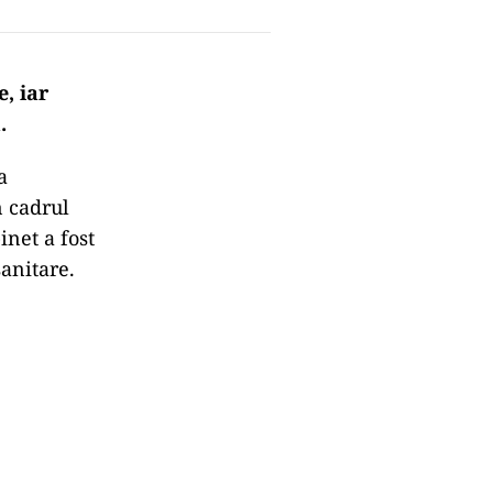
, iar
.
a
n cadrul
net a fost
sanitare.