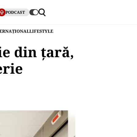
PODCAST
TERNAȚIONAL
LIFESTYLE
e din ţară,
erie