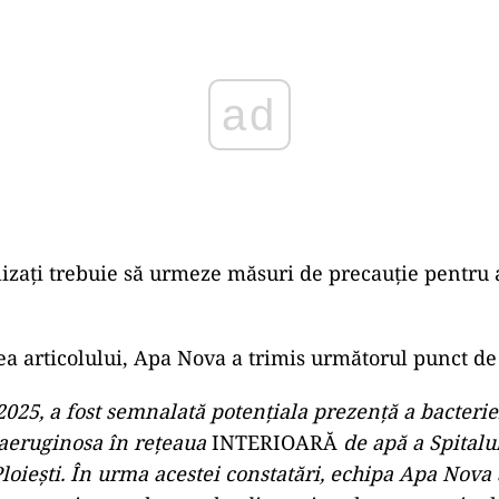
ad
alizați trebuie să urmeze măsuri de precauție pentru 
a articolului, Apa Nova a trimis următorul punct de
2025, a fost semnalată potențiala prezență a bacterie
eruginosa în rețeaua
INTERIOARĂ
de apă a Spitalu
Ploiești. În urma acestei constatări, echipa Apa Nova