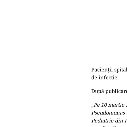
Pacienții spit
de infecție.
După publicare
„Pe 10 martie 
Pseudomonas a
Pediatrie din 