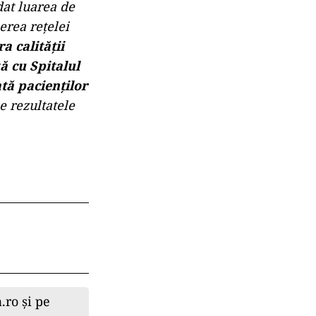
dat luarea de
erea rețelei
a calității
ă cu Spitalul
ată pacienților
e rezultatele
.ro și pe