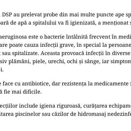
 DSP au prelevat probe din mai multe puncte ape spi
ară de apă a spitalului va fi igienizată, a menționat s
ruginosa este o bacterie întâlnită frecvent în med
are poate cauza infecții grave, în special la persoan
 sau spitalizate. Aceasta provoacă infecții în diverse
usiv plămâni, piele, urechi, ochi și sânge, iar simpt
i.
 face cu antibiotice, dar rezistența la medicamente 
 fie mai dificile.
ecțiilor include igiena riguroasă, curățarea echipam
itarea piscinelor sau căzilor de hidromasaj nedezinf