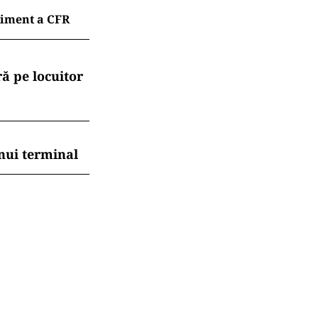
liment a CFR
ă pe locuitor
nui terminal