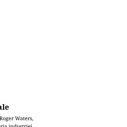
ale
 Roger Waters,
ria industriei