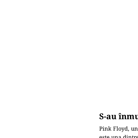
S-au înmu
Pink Floyd, un
este una dintre