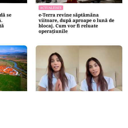
ACTUALITATE
dă se
e-Terra revine săptămâna
ă.
viitoare, după aproape o lună de
tă
blocaj. Cum vor fi reluate
operațiunile
LIFESTYLE
i în
Alina Pușcău, ajunge pe masa de
 sub
operație: „UCLA încearcă să-mi
salveze viața”