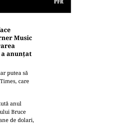
face
rner Music
rarea
 a anunţat
ar putea să
 Times, care
zută anul
rului Bruce
ane de dolari,