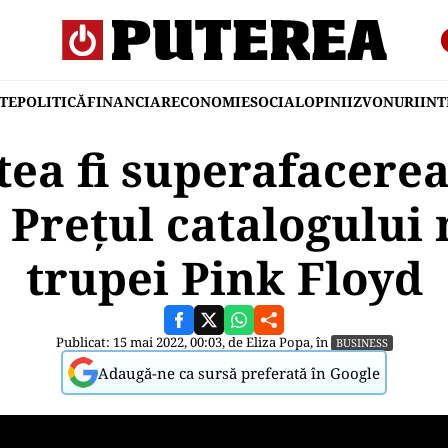
TE
POLITICĂ
FINANCIAR
ECONOMIE
SOCIAL
OPINII
ZVONURI
IN
tea fi superafacerea
 Prețul catalogului 
trupei Pink Floyd
Publicat: 15 mai 2022, 00:03, de
Eliza Popa
, în
BUSINESS
Adaugă-ne ca sursă preferată în Google