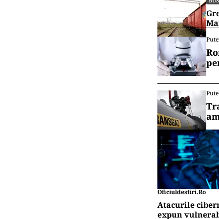
BUS
Gre
Mar
Pute
Ro
pe
Pute
Tr
am
Oficiuldestiri.ro
Atacurile ciber
expun vulnerabi