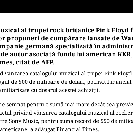
uzical al trupei rock britanice Pink Floyd 
or propuneri de cumpărare lansate de Wa
ompanie germană specializată în administ
 de autor asociată fondului american KKR,
mes, citat de AFP.
d vânzarea catalogului muzical al trupei Pink Floyd 
gul de 500 de milioane de dolari, potrivit Financial
amiliarizate cu dosarul acestei achiziţii.
 fie semnat pentru o sumă mai mare decât cea prevă
ractul privind vânzarea catalogului muzical al rocke
tre Sony Music, pentru suma record de 550 de milio
i americane, a adăugat Financial Times.