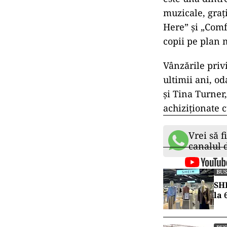
muzicale, gra
Here” şi „Comf
copii pe plan 
Vânzările privi
ultimii ani, o
şi Tina Turner,
achiziţionate 
Vrei să f
canalul
BUS
SHE
la 