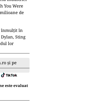
sh You Were
 milioane de
 înmulţit în
 Dylan, Sting
ndul lor
.ro și pe
ne este evaluat