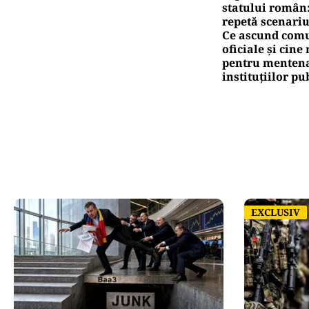
statului român
repetă scenariu
Ce ascund comu
oficiale și cin
pentru mentena
instituțiilor pu
EXCLUSIV
EXCLUSIV