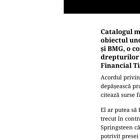
Catalogul m
obiectul un
şi BMG, o c
drepturilor
Financial Ti
Acordul privin
depăşească pra
citează surse f
El ar putea să
trecut în cont
Springsteen că
potrivit prese