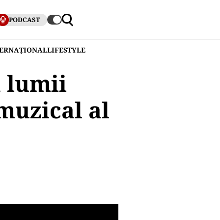
PODCAST
TERNAȚIONAL
LIFESTYLE
 lumii
muzical al