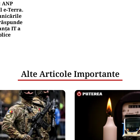
: ANP
l e‑Terra.
nicările
e răspunde
nța IT a
blice
Alte Articole Importante