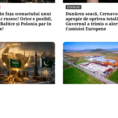
ENERGIE
n fața scenariului unui
Dunărea seacă, Cernavo
c rusesc! Orice e posibil,
apropie de oprirea total
 Baltice și Polonia par în
Guvernul a trimis o aler
e!
Comisiei Europene
NAL
BUSINESS
un „NATO sunnit”: Arabia
TeraPlast (TRP) —Venitur
urcia și Pakistan își
creștere, profitabilitate
ele militare
presiune