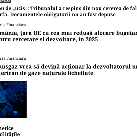
INESS
u de „ucis”: Tribunalul a respins din nou cererea de fa
fă. Documentele obligatorii nu au fost depuse
rea Financiara
mânia, țara UE cu cea mai redusă alocare bugetar
ntru cercetare și dezvoltare, în 2025
rea Financiara
ansgaz vrea să devină acționar la dezvoltatorul u
erican de gaze naturale lichefiate
netice
litățile