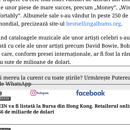
ţie unor piese de mare succes, precum „Money”, „Wi
ortably”. Albumele sale s-au vândut în peste 250 de
mondial, precizează site-ul
bestsellingalbums.org
.
nd cataloagele muzicale ale unor artişti celebri s-au
dată cu cele ale unor artişti precum David Bowie, Bob
 care, conform presei internaţionale, ar fi fost la râ
cu sute de milioane de dolari.
ii mereu la curent cu toate știrile? Urmărește Puterea
 de WhatsApp
INESS
IN va fi listată la Bursa din Hong Kong. Retailerul onli
66 de miliarde de dolari