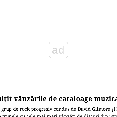
Play
lțit vânzările de cataloage muzic
 grup de rock progresiv condus de David Gilmore şi
 trupele cu cele mai mari vânzări de discuri din isto