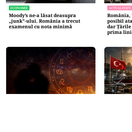
ECONOMIE
ACTUALITATE
Moody’s ne-a lăsat deasupra
România, î
„junk”-ului. România a trecut
posibil ata
examenul cu nota minimă
dar Țările
prima lini
HOROSCOP
INTERNAȚIO
Horoscop 8 august 2026. Trei zodii
Se naște 
trec prin momente de cumpănă: o
Saudită, T
despărțire sau o veste neașteptată
unesc forț
le schimbă planurile