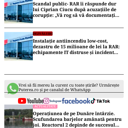
Scandal public- RAR îi răspunde dur
lui Ciprian Ciucu după acuzațiile de
corupție: „Vă rog să vă documentați
înainte de declarații nefondate”
DEZVĂLUIRI
Instalație antiincendiu low-cost,
dezastru de 15 milioane de lei la RAR:
echipamente IT distruse și incident
ascuns mai bine de un an
Vrei să fii mereu la curent cu toate știrile? Urmărește
Puterea.ro și pe canalul de WhatsApp
ACTUALITATE
Operațiunea de pe Dunăre întârzie.
Scufundarea barjelor amânată pentru
joi. Reactorul 2 depinde de succesul