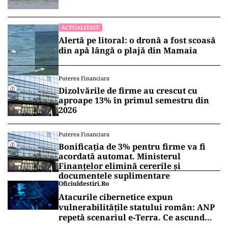
intervenției
ACTUALITATE
Alertă pe litoral: o dronă a fost scoasă
din apă lângă o plajă din Mamaia
Puterea Financiara
Dizolvările de firme au crescut cu
aproape 13% în primul semestru din
2026
Puterea Financiara
Bonificația de 3% pentru firme va fi
acordată automat. Ministerul
Finanțelor elimină cererile și
documentele suplimentare
Oficiuldestiri.ro
Atacurile cibernetice expun
vulnerabilitățile statului român: ANP
repetă scenariul e‑Terra. Ce ascund
comunicările oficiale și cine răspunde