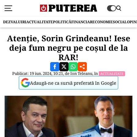
DEZVALUIRI
ACTUALITATE
POLITICĂ
FINANCIAR
ECONOMIE
SOCIAL
OPIN
Atenție, Sorin Grindeanu! Iese
deja fum negru pe coșul de la
RAR!
Publicat: 19 iun. 2024, 10:21, de
Ion Teleanu
, în
ACTUALITATE
Adaugă-ne ca sursă preferată în Google