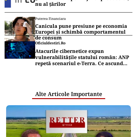
nu al țărilor
Puterea Financiara
Canicula pune presiune pe economia
Europei și schimbă comportamentul
de consum
Oficiuldestiri.ro
Atacurile cibernetice expun
vulnerabilitățile statului român: ANP
repetă scenariul e‑Terra. Ce ascund
comunicările oficiale și cine răspunde
pentru mentenanța IT a instituțiilor
publice
Alte Articole Importante