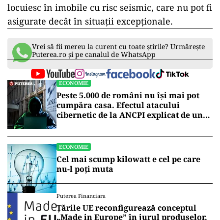
locuiesc în imobile cu risc seismic, care nu pot fi
asigurate decât în situaţii excepţionale.
Vrei să fii mereu la curent cu toate știrile? Urmărește
Puterea.ro și pe canalul de WhatsApp
ECONOMIE
Peste 5.000 de români nu își mai pot
cumpăra casa. Efectul atacului
cibernetic de la ANCPI explicat de un
broker
ECONOMIE
Cel mai scump kilowatt e cel pe care
nu-l poți muta
Puterea Financiara
Țările UE reconfigurează conceptul
„Made in Europe” în jurul produselor,