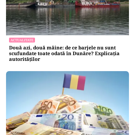
ACTUALITATE
Două azi, două mâine: de ce barjele nu sunt
scufundate toate odată în Dunăre? Explicația
autorităților