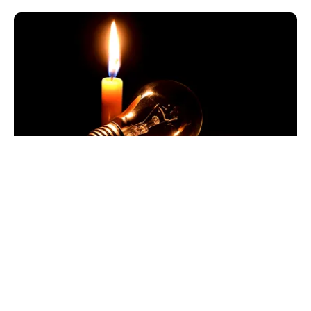
POLITICĂ
Pericol de blackout? Guvernul activează
măsurile de criză și pregătește limitarea
consumului de energie
TOS
Politica Cookies
Protecția Datelor Personale
Despre Noi
Publicitate
Echipa