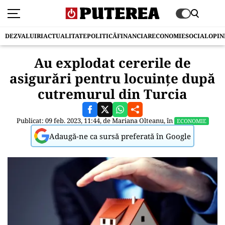
DEZVALUIRI
ACTUALITATE
POLITICĂ
FINANCIAR
ECONOMIE
SOCIAL
OPIN
Au explodat cererile de
asigurări pentru locuințe după
cutremurul din Turcia
Publicat: 09 feb. 2023, 11:44, de
Mariana Olteanu
, în
ECONOMIE
Adaugă-ne ca sursă preferată în Google