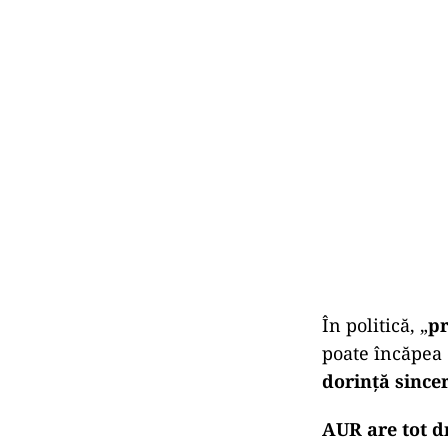
În politică, „
pr
poate încăpea 
dorință since
AUR are tot dr