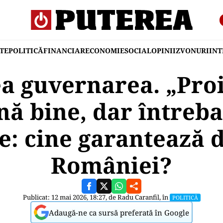
TE
POLITICĂ
FINANCIAR
ECONOMIE
SOCIAL
OPINII
ZVONURI
IN
a guvernarea. „Proi
nă bine, dar întreb
: cine garantează d
României?
Publicat: 12 mai 2026, 18:27, de
Radu Caranfil
, în
POLITICĂ
Adaugă-ne ca sursă preferată în Google