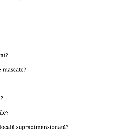
at?
ce mascate?
e?
ile?
 locală supradimensionată?