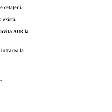
e cetățeni.
 există.
invită AUR la
 intrarea la
.