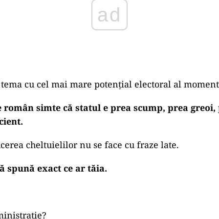
ad
, tema cu cel mai mare potențial electoral al moment
 român simte că statul e prea scump, prea greoi, 
cient.
erea cheltuielilor nu se face cu fraze late.
ă spună exact ce ar tăia.
ministrație?