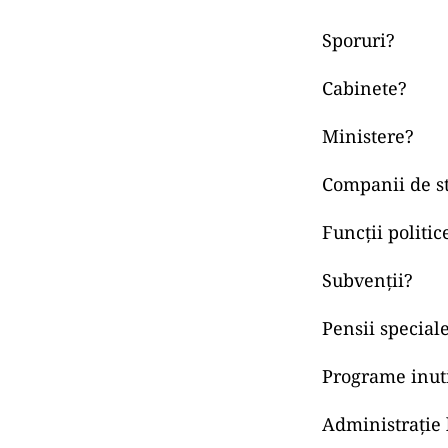
Sporuri?
Cabinete?
Ministere?
Companii de st
Funcții politi
Subvenții?
Pensii special
Programe inut
Administrație