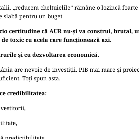
talii, „reducem cheltuielile” rămâne o lozincă foart
te slabă pentru un buget.
cio certitudine că AUR nu-și va construi, brutal, 
l de toxic cu acela care funcționează azi.
crurile și cu dezvoltarea economică.
ânia are nevoie de investiții, PIB mai mare și proiec
uficient. Toți spun asta.
ce credibilitatea:
vestitorii,
ilitate,
 predictibilitate,