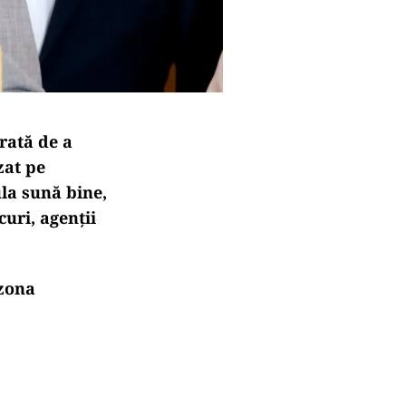
rată de a
zat pe
la sună bine,
curi, agenții
 zona