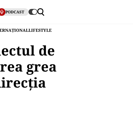
PODCAST
TERNAȚIONAL
LIFESTYLE
ectul de
area grea
irecția