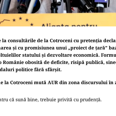
la consultările de la Cotroceni cu pretenția decla
area și cu promisiunea unui „proiect de țară” ba
ltuielilor statului și dezvoltare economică. Formu
o Românie obosită de deficite, risipă publică, sine
daluri politice fără sfârșit.
de la Cotroceni mută AUR din zona discursului în
tru că sună bine, trebuie privită cu prudență.