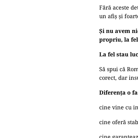
Fără aceste de
un afiș și foar
Și nu avem ni
propriu, la fe
La fel stau lu
Să spui că Rom
corect, dar ins
Diferența o fa
cine vine cu in
cine oferă stab
cine garantează