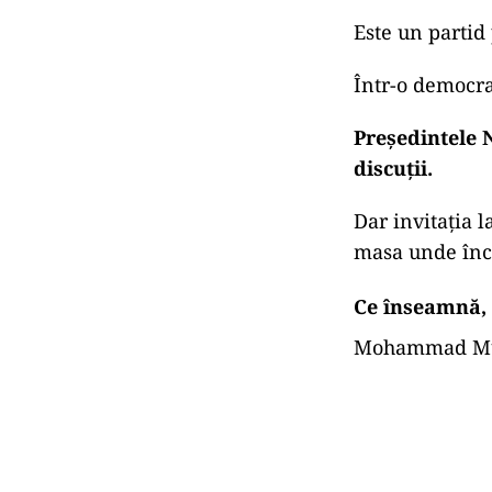
Este un partid
Într-o democra
Președintele 
discuții.
Dar invitația l
masa unde înce
Ce înseamnă, 
Mohammad Mura