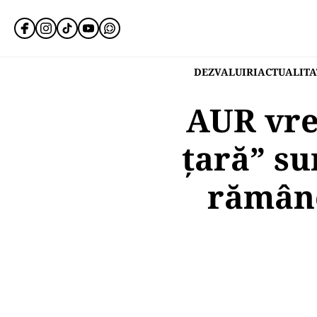
DEZVALUIRI
ACTUALITA
AUR vre
țară” su
rămâne