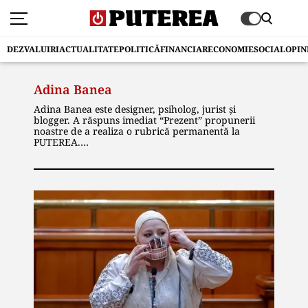
DEZVALUIRI
ACTUALITATE
POLITICĂ
FINANCIAR
ECONOMIE
SOCIAL
OPIN
Adina Banea
Adina Banea este designer, psiholog, jurist și
blogger. A răspuns imediat “Prezent” propunerii
noastre de a realiza o rubrică permanentă la
PUTEREA.
Și cum campania electorală bate la ușă, Adina
Banea va analiza, în fiecare săptămână, în cadrul
rubricii NECONVENȚIONAL, câte un politician,
căruia îi va realiza profilul psihologic și vestimentar.