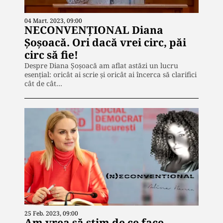
04 Mart. 2023, 09:00
NECONVENȚIONAL Diana
Șoșoacă. Ori dacă vrei circ, păi
circ să fie!
Despre Diana Șoșoacă am aflat astăzi un lucru
esențial: oricât ai scrie și oricât ai încerca să clarifici
cât de cât…
25 Feb. 2023, 09:00
Am vrea să știm de ce face