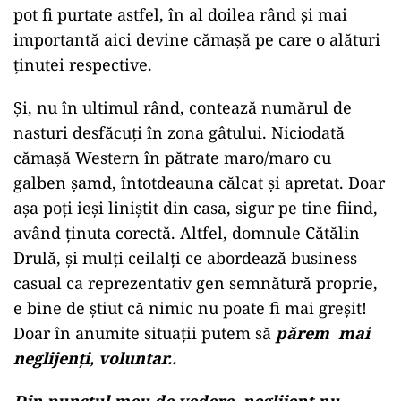
pot fi purtate astfel, în al doilea rând și mai
importantă aici devine cămașă pe care o alături
ținutei respective.
Și, nu în ultimul rând, contează numărul de
nasturi desfăcuți în zona gâtului. Niciodată
cămașă Western în pătrate maro/maro cu
galben șamd, întotdeauna călcat și apretat. Doar
așa poți ieși liniștit din casa, sigur pe tine fiind,
având ținuta corectă. Altfel, domnule Cătălin
Drulă, și mulți ceilalți ce abordează business
casual ca reprezentativ gen semnătură proprie,
e bine de știut că nimic nu poate fi mai greșit!
Doar în anumite situații putem să
părem mai
neglijenți, voluntar..