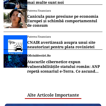
mai multe sunt noi
Puterea Financiara
Canicula pune presiune pe economia
Europei și schimbă comportamentul
de consum
Puterea Financiara
CNAIR avertizează asupra unui site
neautorizat pentru plata rovinietei
Oficiuldestiri.ro
Atacurile cibernetice expun
vulnerabilitățile statului român: ANP
repetă scenariul e‑Terra. Ce ascund
comunicările oficiale și cine răspunde
pentru mentenanța IT a instituțiilor
publice
Alte Articole Importante