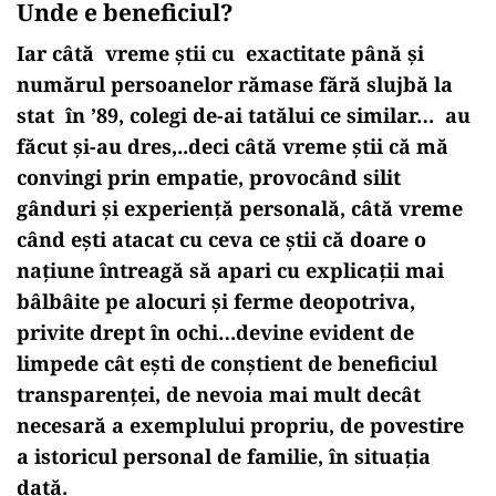
Unde e beneficiul?
Iar câtă vreme știi cu exactitate până și
numărul persoanelor rămase fără slujbă la
stat în ’89, colegi de-ai tatălui ce similar… au
făcut și-au dres,..deci câtă vreme știi că mă
convingi prin empatie, provocând silit
gânduri și experiență personală, câtă vreme
când ești atacat cu ceva ce știi că doare o
națiune întreagă să apari cu explicații mai
bâlbâite pe alocuri și ferme deopotriva,
privite drept în ochi…devine evident de
limpede cât ești de conștient de beneficiul
transparenței, de nevoia mai mult decât
necesară a exemplului propriu, de povestire
a istoricul personal de familie, în situația
dată.