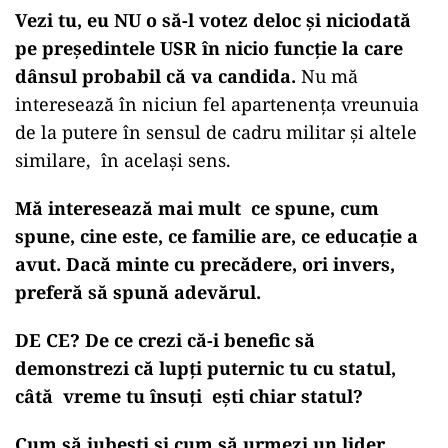
Vezi tu, eu NU o să-l votez deloc și niciodată
pe președintele USR în nicio funcție la care
dânsul probabil că va candida.
Nu mă
interesează în niciun fel apartenența vreunuia
de la putere în sensul de cadru militar și altele
similare, în același sens.
Mă interesează mai mult ce spune, cum
spune, cine este, ce familie are, ce educație a
avut. Dacă minte cu precădere, ori invers,
preferă să spună adevărul.
DE CE? De ce crezi că-i benefic să
demonstrezi că lupți puternic tu cu statul,
câtă vreme tu însuți ești chiar statul?
Cum să iubești și cum să urmezi un lider