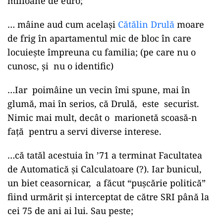
milioane de euro;
… mâine aud cum același
Cătălin Drulă
moare
de frig în apartamentul mic de bloc în care
locuiește împreuna cu familia; (pe care nu o
cunosc, și nu o identific)
…Iar poimâine un vecin îmi spune, mai în
glumă, mai în serios, că Drulă, este securist.
Nimic mai mult, decât o marionetă scoasă-n
față pentru a servi diverse interese.
…că tatăl acestuia în ’71 a terminat Facultatea
de Automatică și Calculatoare (?). Iar bunicul,
un biet ceasornicar, a făcut “pușcărie politică”
fiind urmărit și interceptat de către SRI până la
cei 75 de ani ai lui. Sau peste;