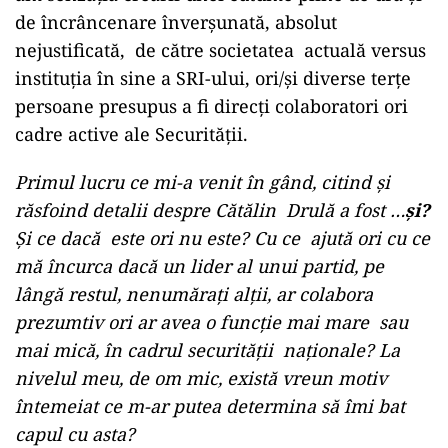
de încrâncenare înverșunată, absolut
nejustificată, de către societatea actuală versus
instituția în sine a SRI-ului, ori/și diverse terțe
persoane presupus a fi direcți colaboratori ori
cadre active ale Securității.
Primul lucru ce mi-a venit în gând, citind și
răsfoind detalii despre Cătălin Drulă a fost …
și?
Și ce dacă este ori nu este? Cu ce ajută ori cu ce
mă încurca dacă un lider al unui partid, pe
lângă restul, nenumărați alții, ar colabora
prezumtiv ori ar avea o funcție mai mare sau
mai mică, în cadrul securității naționale? La
nivelul meu, de om mic, există vreun motiv
întemeiat ce m-ar putea determina să îmi bat
capul cu asta?