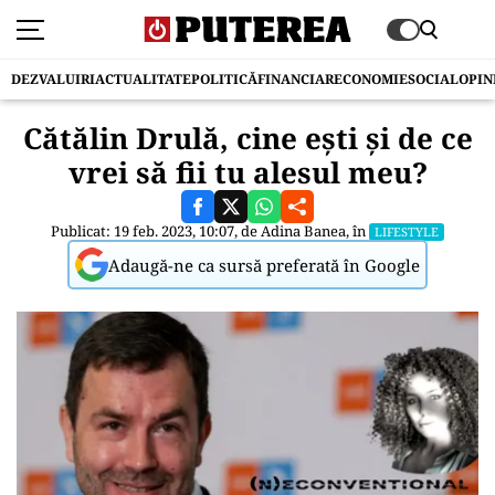
DEZVALUIRI
ACTUALITATE
POLITICĂ
FINANCIAR
ECONOMIE
SOCIAL
OPIN
Cătălin Drulă, cine ești și de ce
vrei să fii tu alesul meu?
Publicat: 19 feb. 2023, 10:07, de
Adina Banea
, în
LIFESTYLE
Adaugă-ne ca sursă preferată în Google