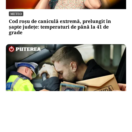
METEO
Cod roșu de caniculă extremă, prelungit în
șapte județe: temperaturi de până la 41 de
grade
ACTUALITATE
Ce sumă a încercat să dea șpagă un șofer
polițiștilor ca să scape de amendă