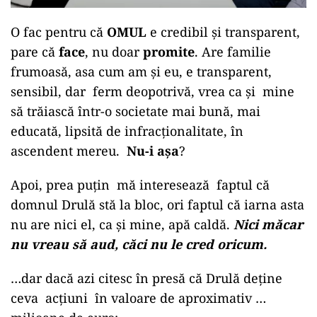
O fac pentru că
OMUL
e credibil și transparent,
pare că
face
, nu doar
promite
. Are familie
frumoasă, asa cum am și eu, e transparent,
sensibil, dar ferm deopotrivă, vrea ca și mine
să trăiască într-o societate mai bună, mai
educată, lipsită de infracționalitate, în
ascendent mereu.
Nu-i așa
?
Apoi, prea puțin mă interesează faptul că
domnul Drulă stă la bloc, ori faptul că iarna asta
nu are nici el, ca și mine, apă caldă.
Nici măcar
nu vreau să aud, căci nu le cred oricum.
…dar dacă azi citesc în presă că Drulă deține
ceva acțiuni în valoare de aproximativ …