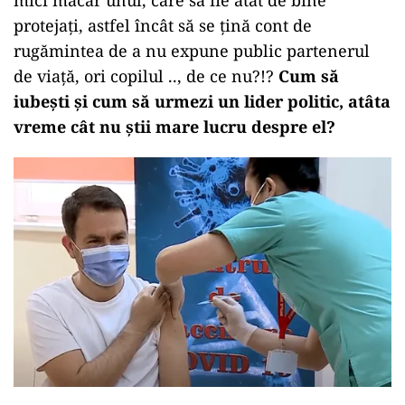
mici măcar unul, care să fie atât de bine
protejați, astfel încât să se țină cont de
rugămintea de a nu expune public partenerul
de viață, ori copilul .., de ce nu?!?
Cum să
iubești și cum să urmezi un lider politic, atâta
vreme cât nu știi mare lucru despre el?