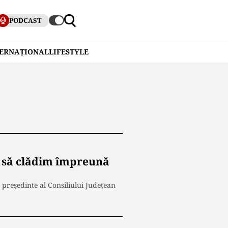
PODCAST
TERNAȚIONAL
LIFESTYLE
l să clădim împreună
 președinte al Consiliului Județean