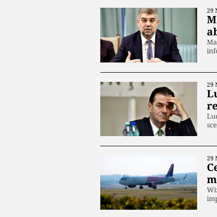
29 
Ma
a
Mar
inf
29 
L
re
Lud
sce
29 
C
m
Wiz
im