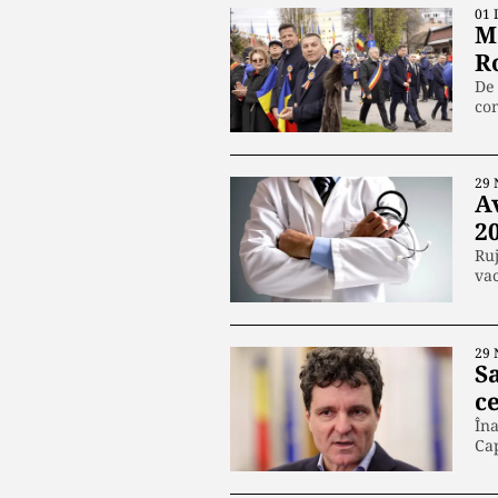
01 
M
Ro
De 
com
29 
A
20
Ruj
vac
29 
S
c
Îna
Cap