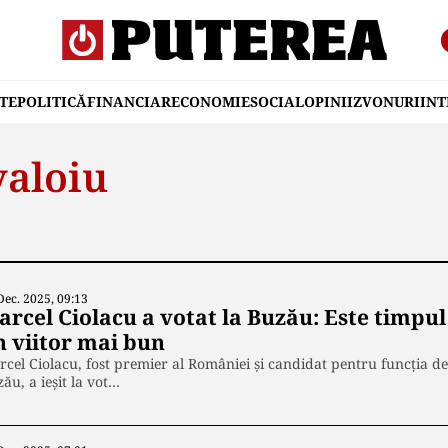
TE
POLITICĂ
FINANCIAR
ECONOMIE
SOCIAL
OPINII
ZVONURI
IN
aloiu
Dec. 2025, 09:13
arcel Ciolacu a votat la Buzău: Este timpu
n viitor mai bun
cel Ciolacu, fost premier al României și candidat pentru funcția de
ău, a ieșit la vot…