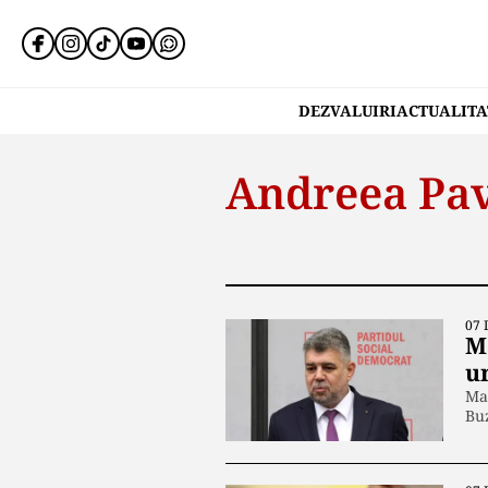
DEZVALUIRI
ACTUALITA
Andreea Pav
07 
M
u
Mar
Buz