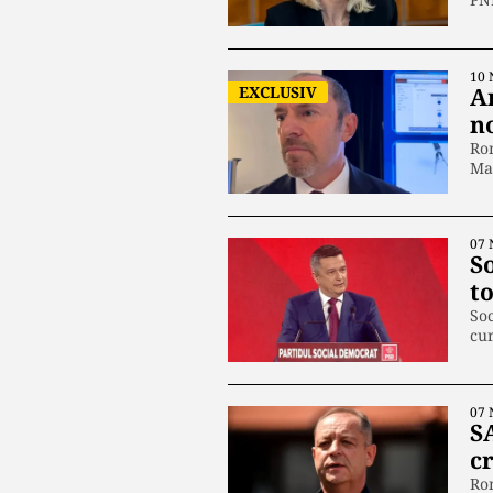
10 
EXCLUSIV
A
n
Rom
Ma
07 
S
to
Soc
cur
07 
S
c
Rom