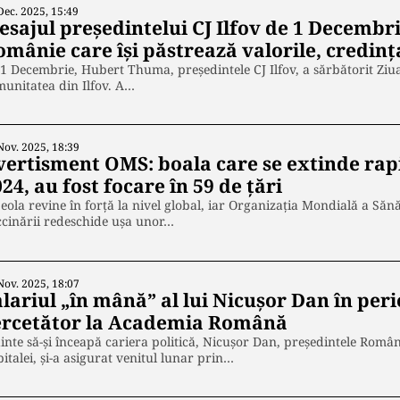
Dec. 2025, 15:49
esajul președintelui CJ Ilfov de 1 Decembr
mânie care își păstrează valorile, credința,
1 Decembrie, Hubert Thuma, președintele CJ Ilfov, a sărbătorit Ziu
unitatea din Ilfov. A…
Nov. 2025, 18:39
vertisment OMS: boala care se extinde rapid
24, au fost focare în 59 de țări
eola revine în forță la nivel global, iar Organizația Mondială a Săn
cinării redeschide ușa unor…
Nov. 2025, 18:07
alariul „în mână” al lui Nicușor Dan în per
ercetător la Academia Română
inte să-și înceapă cariera politică, Nicușor Dan, președintele Români
italei, și-a asigurat venitul lunar prin…