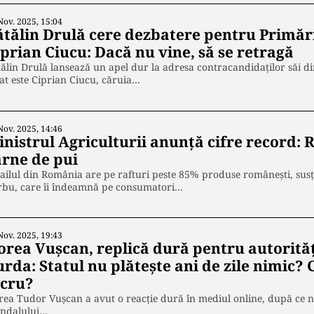
Nov. 2025, 15:04
ătălin Drulă cere dezbatere pentru Primări
prian Ciucu: Dacă nu vine, să se retragă
ălin Drulă lansează un apel dur la adresa contracandidaților săi di
at este Ciprian Ciucu, căruia…
Nov. 2025, 14:46
nistrul Agriculturii anunță cifre record: R
arne de pui
ailul din România are pe rafturi peste 85% produse românești, susți
rbu, care îi îndeamnă pe consumatori…
Nov. 2025, 19:43
orea Vușcan, replică dură pentru autorități
rda: Statul nu plătește ani de zile nimic?
ucru?
ea Tudor Vușcan a avut o reacție dură în mediul online, după ce nu
andalului…