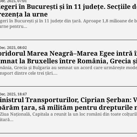
Dec. 2025, 07:01
egeri în București și în 11 județe. Secțiile 
rezența la urne
geri în București și în 11 județe din țară. Aproape 1,8 milioane de 
 urne pentru…
Dec. 2025, 08:02
oridorul Marea Neagră–Marea Egee intră în
emnat la Bruxelles între România, Grecia ș
ânia, Grecia și Bulgaria au semnat un acord care urmărește moder
nsport dintre cele trei țări.…
Dec. 2025, 18:47
inistrul Transporturilor, Ciprian Șerban: 
părăm țara, să milităm pentru drepturile 
Ziua Națională, Capitala a reunit la un loc români din toate colțurile
litară…