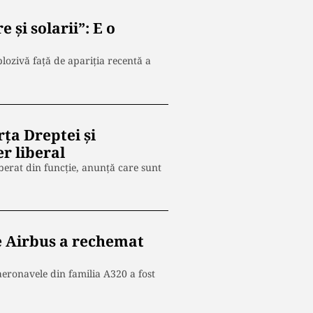
și solarii”: E o
plozivă față de apariția recentă a
ța Dreptei și
er liberal
iberat din funcție, anunță care sunt
e Airbus a rechemat
eronavele din familia A320 a fost