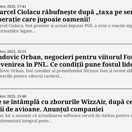
Nov. 2025, 17:41
rcel Ciolacu răbufnește după „taxa pe sere 
berație care jupoaie oamenii!
cel Ciolacu, fost premier și actual deputat PSD, a avut o reacție ex
ormațiilor legate…
Nov. 2025, 16:15
udovic Orban, negocieri pentru viitorul For
venirea în PNL. Ce condiții pune fostul lid
ovic Orban, fost consilier al președintelui Nicușor Dan și recent el
nariile pentru viitorul carierei…
Nov. 2025, 15:48
e se întâmplă cu zborurile WizzAir, după c
ii de avioane. Anunțul companiei
z Air a anunțat că actualizarea software cerută de Airbus pentru a
plementată integral peste…