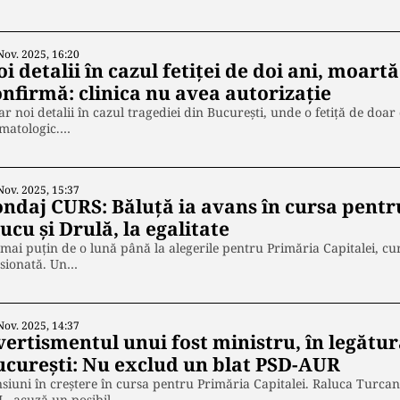
Nov. 2025, 16:20
i detalii în cazul fetiței de doi ani, moart
onfirmă: clinica nu avea autorizație
r noi detalii în cazul tragediei din București, unde o fetiță de doar
omatologic.…
Nov. 2025, 15:37
ondaj CURS: Băluță ia avans în cursa pentr
ucu și Drulă, la egalitate
mai puțin de o lună până la alegerile pentru Primăria Capitalei, cu
nsionată. Un…
Nov. 2025, 14:37
ertismentul unui fost ministru, în legătur
ucurești: Nu exclud un blat PSD-AUR
siuni în creștere în cursa pentru Primăria Capitalei. Raluca Turcan, 
L, acuză un posibil…