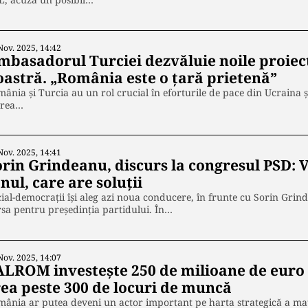
Nov. 2025, 14:42
mbasadorul Turciei dezvăluie noile proiect
oastră. „România este o țară prietenă”
ânia și Turcia au un rol crucial în eforturile de pace din Ucraina ș
rea…
Nov. 2025, 14:41
orin Grindeanu, discurs la congresul PSD: 
nul, care are soluții
ial-democrații își aleg azi noua conducere, în frunte cu Sorin Grin
sa pentru președinția partidului. În…
Nov. 2025, 14:07
ALROM investește 250 de milioane de euro l
rea peste 300 de locuri de muncă
ânia ar putea deveni un actor important pe harta strategică a mat