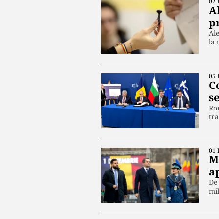
07 
Al
p
Ale
la
05 
C
s
Rom
tra
01 
M
a
De 
mi