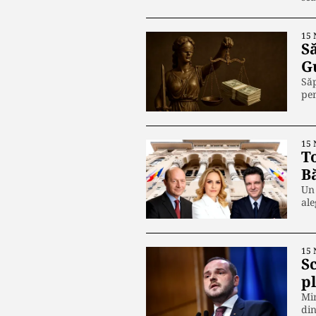
15 
S
G
Săp
pen
15 
To
B
Un 
ale
15 
S
pl
Min
din