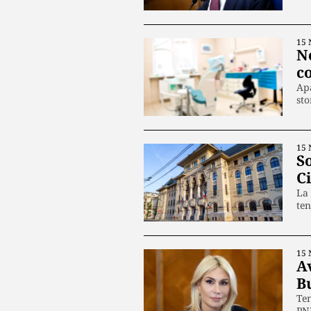
15 
No
c
Apa
st
15 
S
Ci
La 
te
15 
Av
B
Ten
PN