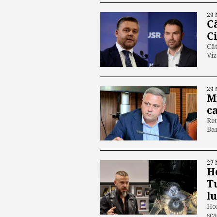
29 
C
Ci
Căt
Viz
29 
Mi
c
Ret
Ba
27 
H
Tu
l
Hor
sc