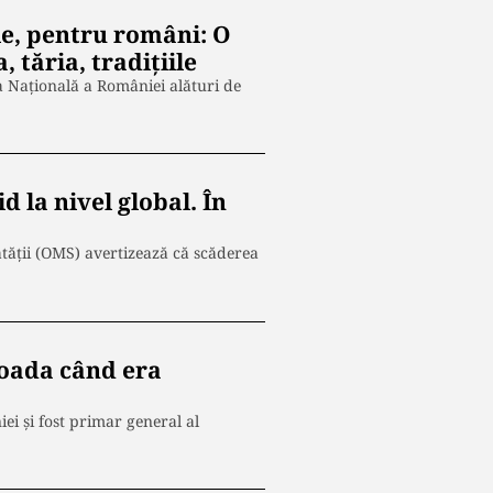
ie, pentru români: O
 tăria, tradițiile
a Națională a României alături de
 la nivel global. În
ătății (OMS) avertizează că scăderea
ioada când era
ei și fost primar general al