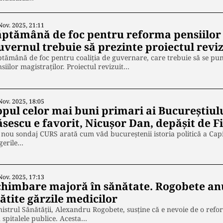
Nov. 2025, 21:11
ăptămână de foc pentru reforma pensiilor 
uvernul trebuie să prezinte proiectul reviz
tămână de foc pentru coaliția de guvernare, care trebuie să se pu
siilor magistraților. Proiectul revizuit…
Nov. 2025, 18:05
pul celor mai buni primari ai Bucureștiului
ăsescu e favorit, Nicușor Dan, depășit de F
nou sondaj CURS arată cum văd bucureștenii istoria politică a Capit
gerile…
Nov. 2025, 17:13
chimbare majoră în sănătate. Rogobete an
ătite gărzile medicilor
istrul Sănătății, Alexandru Rogobete, susține că e nevoie de o refor
 spitalele publice. Acesta…