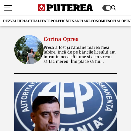
DEZVALUIRI
ACTUALITATE
POLITICĂ
FINANCIAR
ECONOMIE
SOCIAL
OPIN
Corina Oprea
Presa a fost și rămâne marea mea
iubire. Încă de pe băncile liceului am
intrat în această lume și asta vreau
să fac mereu. Îmi place să fiu
informată, la curent cu ce se
întâmplă și să transmit tot ce știu și
celorlalți. Mondenul m-a fascinat la
început de drum, dar politica este,
acum, cea care mă incită și pe care o
descopăr mai mult pe zi ce trece.