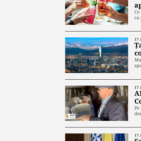
a
Ce 
ca
17 
Ța
c
Mut
ap
17 
A
Co
Pe 
de
17 