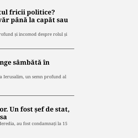
 fricii politice?
văr până la capăt sau
rofund și incomod despre rolul și
junge sâmbătă în
la Ierusalim, un semn profund al
r. Un fost șef de stat,
 sa
 Heredia, au fost condamnați la 15