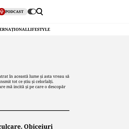
PODCAST
TERNAȚIONAL
LIFESTYLE
trat în această lume și asta vreau să
mit tot ce știu și celorlalți.
are mă incită și pe care o descopăr
culcare. Obiceiuri