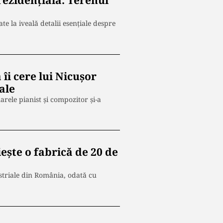
ezidențială. Terenul
te la iveală detalii esențiale despre
îi cere lui Nicuşor
ale
rele pianist și compozitor și-a
ște o fabrică de 20 de
ustriale din România, odată cu