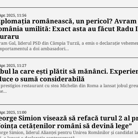
Apr. 2025, 11:56
iplomația românească, un pericol? Avram 
omânia umilită: Exact asta au făcut Radu I
uraru
am Gal, liderul PSD din Câmpia Turzii, a emis o declarație vehemen
mportamentul a doi ambasadori…
Apr. 2025, 11:27
bul la care ești plătit să mănânci. Experien
duce o sumă considerabilă
prestigios restaurant cu stea Michelin din Roma a lansat jobul gre
 se…
Apr. 2025, 11:00
orge Simion visează să refacă turul 2 al p
Voinţa cetăţenilor români să devină lege”
rge Simion, liderul Alianței pentru Unirea Românilor și candidat la
, a lansat o declarație controversată…