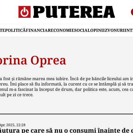
TE
POLITICĂ
FINANCIAR
ECONOMIE
SOCIAL
OPINII
ZVONURI
IN
orina Oprea
a fost și rămâne marea mea iubire. Încă de pe băncile liceului am in
reu. Îmi place să fiu informată, la curent cu ce se întâmplă și să trans
ul m-a fascinat la început de drum, dar politica este, acum, cea c
lt pe zi ce trece.
Apr. 2025, 22:28
ăutura pe care să nu o consumi înainte de 