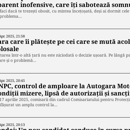
parent inofensive, care îți sabotează somn
faci dacă te trezești obosit, cu mintea încețoșată, deși ai dormit ce
 problema…
Apr. 2025, 21:58
ra care îi plătește pe cei care se mută aco
olosale
area într-o altă țară nu este niciodată o decizie ușoară. Pe lângă pr
are și o problemă…
Apr. 2025, 20:45
NPC, control de amploare la Autogara Mot
ndiții mizere, lipsă de autorizații și sancț
17 aprilie 2025, comisarii din cadrul Comisariatului pentru Protec
sfășurat un amplu control la…
Apr. 2025, 20:13