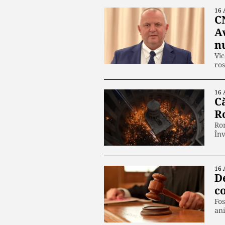
16 
C
A
n
Vic
ros
16 
C
R
Rom
În
16 
De
c
Fos
ani