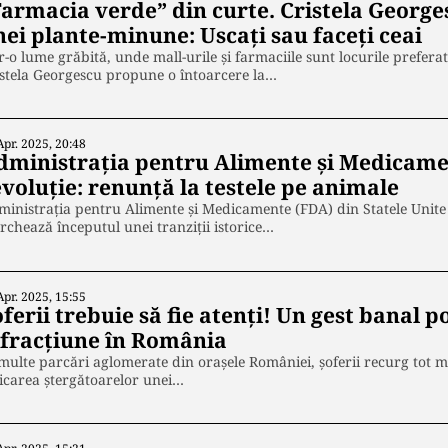
Farmacia verde” din curte. Cristela George
nei plante-minune: Uscați sau faceți ceai
r-o lume grăbită, unde mall-urile și farmaciile sunt locurile prefera
stela Georgescu propune o întoarcere la…
Apr. 2025, 20:48
dministrația pentru Alimente și Medicame
voluție: renunță la testele pe animale
inistrația pentru Alimente și Medicamente (FDA) din Statele Unite a
chează începutul unei tranziții istorice…
Apr. 2025, 15:55
ferii trebuie să fie atenți! Un gest banal p
nfracțiune în România
multe parcări aglomerate din orașele României, șoferii recurg tot ma
icarea ștergătoarelor unei…