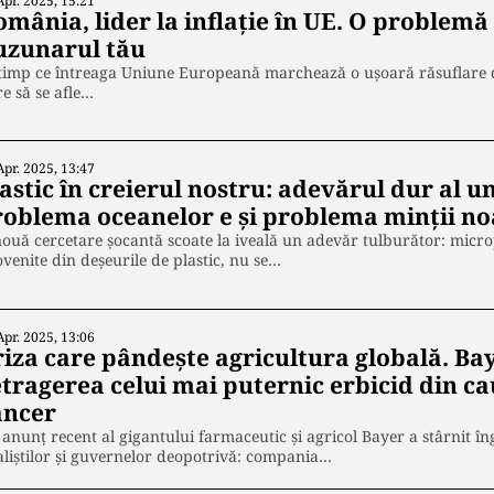
Apr. 2025, 15:21
omânia, lider la inflație în UE. O problem
uzunarul tău
timp ce întreaga Uniune Europeană marchează o ușoară răsuflare de
e să se afle…
Apr. 2025, 13:47
astic în creierul nostru: adevărul dur al un
roblema oceanelor e și problema minții no
ouă cercetare șocantă scoate la iveală un adevăr tulburător: micropl
venite din deșeurile de plastic, nu se…
Apr. 2025, 13:06
riza care pândește agricultura globală. B
tragerea celui mai puternic erbicid din cau
ancer
anunț recent al gigantului farmaceutic și agricol Bayer a stârnit în
liștilor și guvernelor deopotrivă: compania…