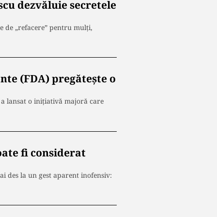
scu dezvăluie secretele
te de „refacere” pentru mulți,
nte (FDA) pregătește o
 lansat o inițiativă majoră care
oate fi considerat
i des la un gest aparent inofensiv: