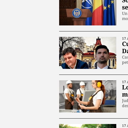
S
s
Un 
mo
17 
C
D
Cas
pet
17 
L
m
Jud
de
17 