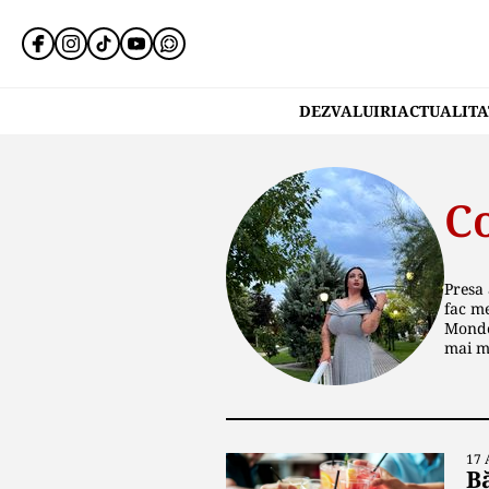
DEZVALUIRI
ACTUALITA
C
Presa 
fac me
Monden
mai mu
17 
B