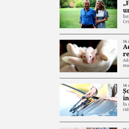
„
u
Înt
Cri
16 
A
re
Adm
mar
16 
Șo
i
În 
rid