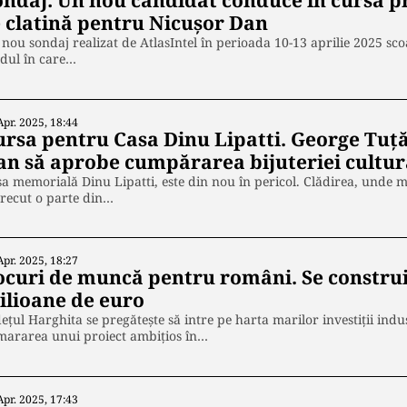
ondaj: Un nou candidat conduce în cursa pr
e clatină pentru Nicușor Dan
nou sondaj realizat de AtlasIntel în perioada 10-13 aprilie 2025 scoa
dul în care…
Apr. 2025, 18:44
ursa pentru Casa Dinu Lipatti. George Tuţă 
an să aprobe cumpărarea bijuteriei cultur
a memorială Dinu Lipatti, este din nou în pericol. Clădirea, unde ma
recut o parte din…
Apr. 2025, 18:27
ocuri de muncă pentru români. Se construie
ilioane de euro
ețul Harghita se pregătește să intre pe harta marilor investiții ind
mararea unui proiect ambițios în…
Apr. 2025, 17:43