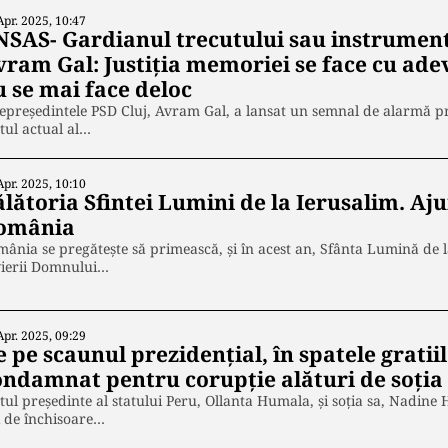
Apr. 2025, 10:47
NSAS- Gardianul trecutului sau instrumentul
vram Gal: Justiția memoriei se face cu ade
u se mai face deloc
epreședintele PSD Cluj, Avram Gal, a lansat un semnal de alarmă p
tul actual al…
Apr. 2025, 10:10
ălătoria Sfintei Lumini de la Ierusalim. A
omânia
ânia se pregătește să primească, și în acest an, Sfânta Lumină de 
vierii Domnului…
Apr. 2025, 09:29
 pe scaunul prezidențial, în spatele gratiilo
ondamnat pentru corupție alături de soția
tul președinte al statului Peru, Ollanta Humala, și soția sa, Nadine
 de închisoare…