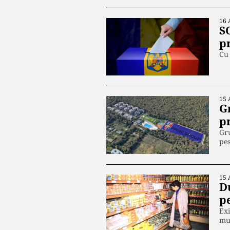
16 
S
pr
Cu 
15 
G
p
Gru
pes
15 
Du
p
Exi
mul