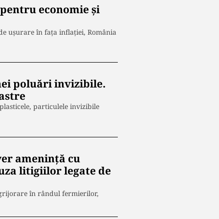
ă pentru economie și
 ușurare în fața inflației, România
ei poluări invizibile.
astre
asticele, particulele invizibile
ayer amenință cu
za litigiilor legate de
grijorare în rândul fermierilor,