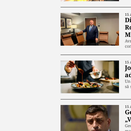
15 
D
R
M
Avr
co
15 
Jo
a
Un 
să
15 
Ge
„
Geo
mai