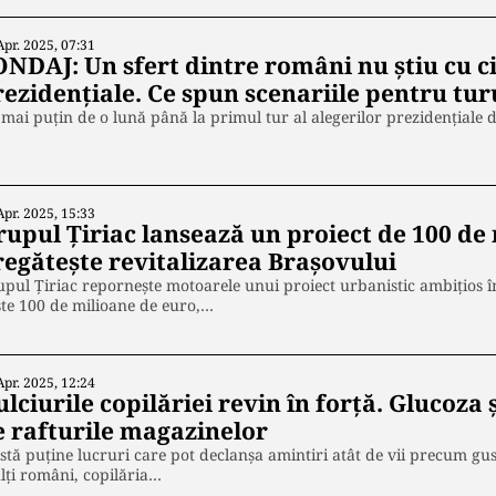
Apr. 2025, 07:31
ONDAJ: Un sfert dintre români nu știu cu c
ezidențiale. Ce spun scenariile pentru turul
mai puțin de o lună până la primul tur al alegerilor prezidențiale 
Apr. 2025, 15:33
rupul Țiriac lansează un proiect de 100 de 
regătește revitalizarea Brașovului
pul Țiriac repornește motoarele unui proiect urbanistic ambițios în 
te 100 de milioane de euro,…
Apr. 2025, 12:24
lciurile copilăriei revin în forță. Glucoza
e rafturile magazinelor
stă puține lucruri care pot declanșa amintiri atât de vii precum gus
ți români, copilăria…