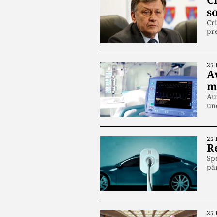
C
so
Cri
pre
25 
A
me
Aut
uno
25 
R
Spe
pă
25 