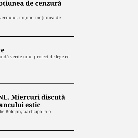
moțiunea de cenzură
ernului, inițiind moțiunea de
te
undă verde unui proiect de lege ce
NL. Miercuri discută
ancului estic
ie Bolojan, participă la o