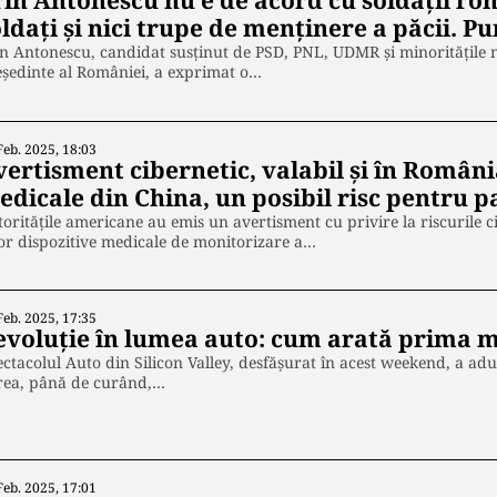
rin Antonescu nu e de acord cu soldații rom
ldați și nici trupe de menținere a păcii. Pu
n Antonescu, candidat susținut de PSD, PNL, UDMR și minoritățile 
ședinte al României, a exprimat o…
Feb. 2025, 18:03
vertisment cibernetic, valabil și în Români
dicale din China, un posibil risc pentru p
oritățile americane au emis un avertisment cu privire la riscurile ci
r dispozitive medicale de monitorizare a…
Feb. 2025, 17:35
evoluție în lumea auto: cum arată prima 
ctacolul Auto din Silicon Valley, desfășurat în acest weekend, a adu
rea, până de curând,…
Feb. 2025, 17:01