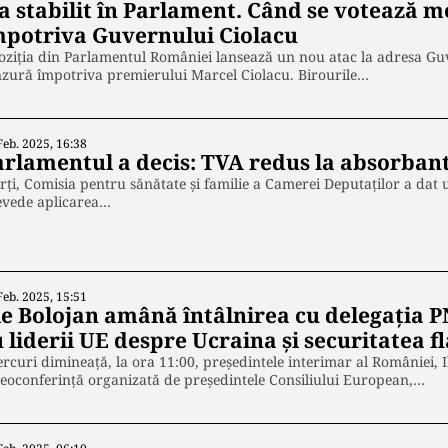
-a stabilit în Parlament. Când se votează 
mpotriva Guvernului Ciolacu
ziția din Parlamentul României lansează un nou atac la adresa Guv
zură împotriva premierului Marcel Ciolacu. Birourile…
Feb. 2025, 16:38
arlamentul a decis: TVA redus la absorban
ți, Comisia pentru sănătate și familie a Camerei Deputaților a dat 
evede aplicarea…
Feb. 2025, 15:51
lie Bolojan amână întâlnirea cu delegația P
 liderii UE despre Ucraina și securitatea fl
rcuri dimineață, la ora 11:00, președintele interimar al României, Il
eoconferință organizată de președintele Consiliului European,…