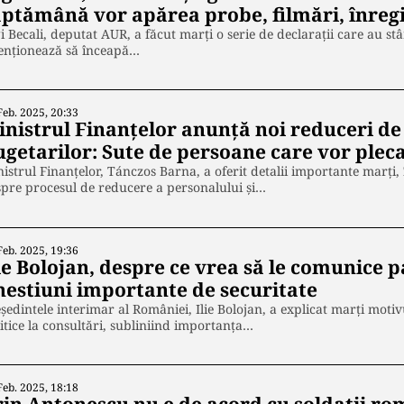
ăptămână vor apărea probe, filmări, înregis
i Becali, deputat AUR, a făcut marți o serie de declarații care au s
tenționează să înceapă…
Feb. 2025, 20:33
inistrul Finanțelor anunță noi reduceri de
ugetarilor: Sute de persoane care vor pleca
istrul Finanțelor, Tánczos Barna, a oferit detalii importante marți,
pre procesul de reducere a personalului și…
Feb. 2025, 19:36
ie Bolojan, despre ce vrea să le comunice p
hestiuni importante de securitate
ședintele interimar al României, Ilie Bolojan, a explicat marți motiv
itice la consultări, subliniind importanța…
Feb. 2025, 18:18