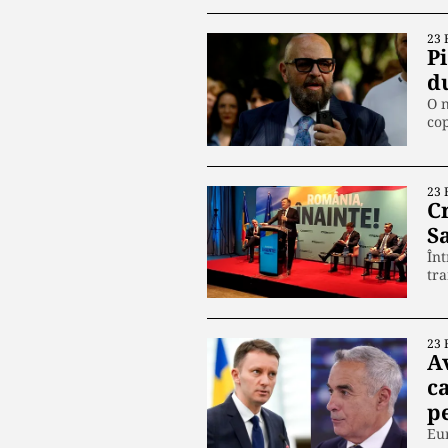
23 
Pi
d
O n
cop
23 
C
S
Înt
tra
23 
A
c
p
Eur