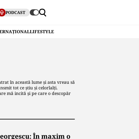
PODCAST
TERNAȚIONAL
LIFESTYLE
trat în această lume și asta vreau să
mit tot ce știu și celorlalți.
are mă incită și pe care o descopăr
 Georgescu: În maxim o