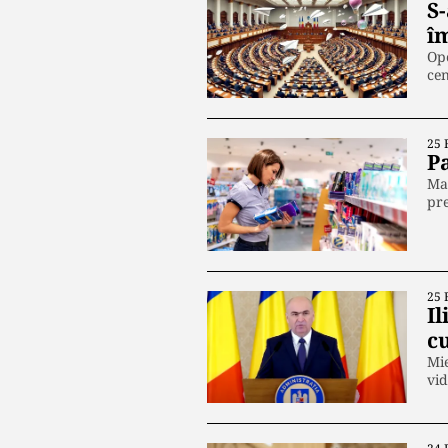
S
î
Opo
cen
25 
P
Mar
pr
25 
I
cu
Mie
vid