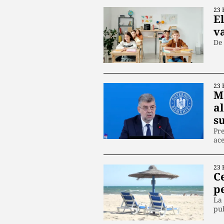
23 
El
v
De 
23 
M
a
s
Pre
ace
23 
C
p
La 
pu