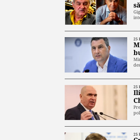
s
Gig
in
25 
M
b
Min
des
25 
Il
C
Pre
pol
25 