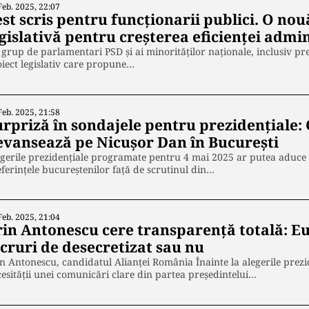
Feb. 2025, 22:07
est scris pentru funcționarii publici. O n
gislativă pentru creșterea eficienței admi
grup de parlamentari PSD și ai minorităților naționale, inclusiv pre
iect legislativ care propune…
Feb. 2025, 21:58
urpriză în sondajele pentru prezidențiale: 
evansează pe Nicușor Dan în București
gerile prezidențiale programate pentru 4 mai 2025 ar putea aduce 
ferințele bucureștenilor față de scrutinul din…
Feb. 2025, 21:04
rin Antonescu cere transparență totală: Eu
ucruri de desecretizat sau nu
n Antonescu, candidatul Alianței România Înainte la alegerile prezi
esității unei comunicări clare din partea președintelui…