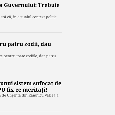
a Guvernului: Trebuie
ră că, în actualul context politic
ru patru zodii, dau
e pentru toate zodiile, dar patru
unui sistem sufocat de
PU fix ce meritați!
an de Urgență din Râmnicu Vâlcea a