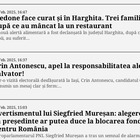
Feb. 2025, 16:47
edone face curat și în Harghita. Trei famili
upă ce au mâncat la un restaurant
ouă alertă alimentară a fost declanșată în județul Harghita, după ce 
ii, au suferit…
Feb. 2025, 16:37
rin Antonescu, apel la responsabilitatea al
alvator!
r-o vizită electorală desfășurată la Iași, Crin Antonescu, candidatul C
nsmis un mesaj clar și ferm:…
Feb. 2025, 15:03
vertismentul lui Siegfried Mureșan: aleger
a președinte ar putea duce la blocarea fo
entru România
oparlamentarul PNL Siegfried Mureșan a tras un semnal de alarmă c