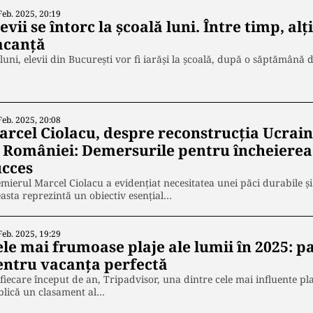
Feb. 2025, 20:19
evii se întorc la școală luni. Între timp, alț
acanță
luni, elevii din București vor fi iarăși la școală, după o săptămână d
Feb. 2025, 20:08
arcel Ciolacu, despre reconstrucția Ucraine
l României: Demersurile pentru încheierea
ucces
mierul Marcel Ciolacu a evidențiat necesitatea unei păci durabile și
asta reprezintă un obiectiv esențial…
Feb. 2025, 19:29
ele mai frumoase plaje ale lumii în 2025: p
entru vacanța perfectă
fiecare început de an, Tripadvisor, una dintre cele mai influente pl
blică un clasament al…