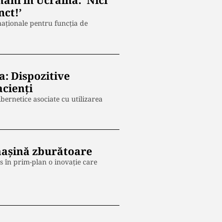
âni în Ucraina: ‘Nici
nct!’
naționale pentru funcția de
a: Dispozitive
acienți
bernetice asociate cu utilizarea
mașină zburătoare
s în prim-plan o inovație care