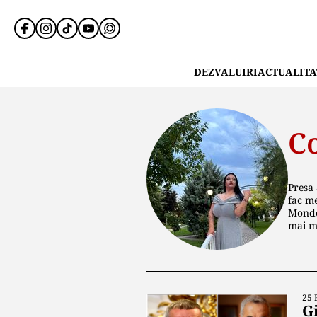
DEZVALUIRI
ACTUALITA
C
Presa 
fac me
Monden
mai mu
25 
Gi