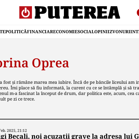
TE
POLITICĂ
FINANCIAR
ECONOMIE
SOCIAL
OPINII
ZVONURI
IN
orina Oprea
a fost și rămâne marea mea iubire. Încă de pe băncile liceului am in
reu. Îmi place să fiu informată, la curent cu ce se întâmplă și să trans
ul m-a fascinat la început de drum, dar politica este, acum, cea c
lt pe zi ce trece.
Feb. 2025, 21:12
gi Becali, noi acuzații grave la adresa lui