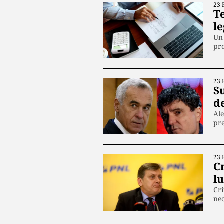
23 
T
le
Un 
pro
23 
S
d
Ale
pre
23 
C
l
Cri
nec