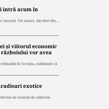
ii intră acum în
e vacanță. Tot atunci, alți elevi din…
i și viitorul economic
 războiului vor avea
 echitabile în Ucraina, subliniind că
aradisuri exotice
atforme de recenzii de călătorie,