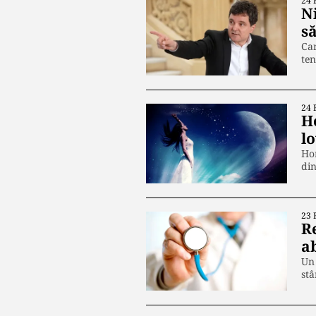
24 
N
să
Can
ten
24 
H
l
Hor
din
23 
R
ab
Un 
stâ