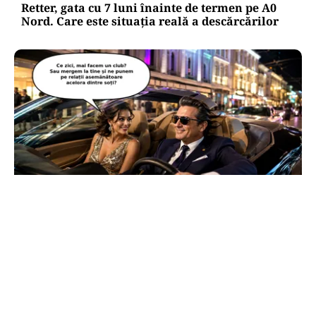
Retter, gata cu 7 luni înainte de termen pe A0
Nord. Care este situația reală a descărcărilor
CULTURĂ
Dileme lingvistice: Parlamentul a legalizat
„persoana care are relații asemănătoare
acelora dintre soți”.