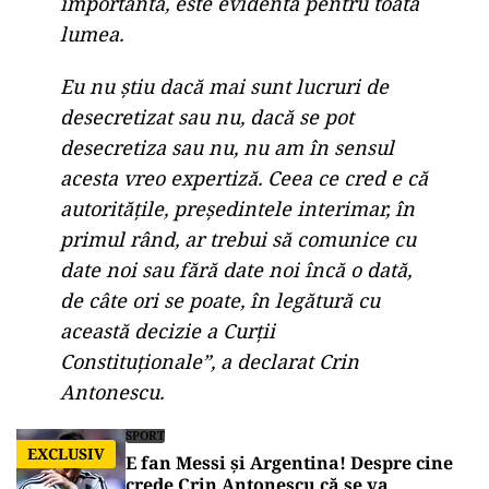
importantă, este evidentă pentru toată
lumea.
Eu nu știu dacă mai sunt lucruri de
desecretizat sau nu, dacă se pot
desecretiza sau nu, nu am în sensul
acesta vreo expertiză. Ceea ce cred e că
autoritățile, președintele interimar, în
primul rând, ar trebui să comunice cu
date noi sau fără date noi încă o dată,
de câte ori se poate, în legătură cu
această decizie a Curții
Constituționale”, a declarat Crin
Antonescu.
SPORT
EXCLUSIV
E fan Messi și Argentina! Despre cine
crede Crin Antonescu că se va