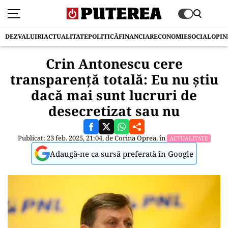
DEZVALUIRI
ACTUALITATE
POLITICĂ
FINANCIAR
ECONOMIE
SOCIAL
OPIN
Crin Antonescu cere
transparență totală: Eu nu știu
dacă mai sunt lucruri de
desecretizat sau nu
Publicat: 23 feb. 2025, 21:04, de
Corina Oprea
, în
ACTUALITATE
Adaugă-ne ca sursă preferată în Google