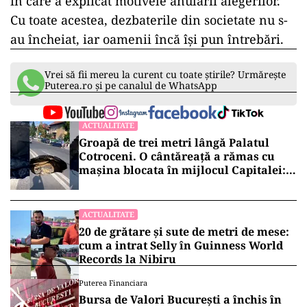
în care a explicat motivele anulării alegerilor.
Cu toate acestea, dezbaterile din societate nu s-
au încheiat, iar oamenii încă își pun întrebări.
Vrei să fii mereu la curent cu toate știrile? Urmărește
Puterea.ro și pe canalul de WhatsApp
ACTUALITATE
Groapă de trei metri lângă Palatul
Cotroceni. O cântăreață a rămas cu
mașina blocata în mijlocul Capitalei:
„Am căzut în groapa asta”
ACTUALITATE
20 de grătare și sute de metri de mese:
cum a intrat Selly în Guinness World
Records la Nibiru
Puterea Financiara
Bursa de Valori București a închis în