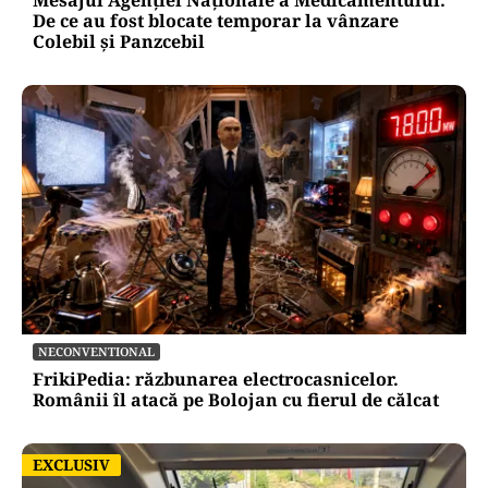
De ce au fost blocate temporar la vânzare
Colebil și Panzcebil
NECONVENTIONAL
FrikiPedia: răzbunarea electrocasnicelor.
Românii îl atacă pe Bolojan cu fierul de călcat
EXCLUSIV
EXCLUSIV