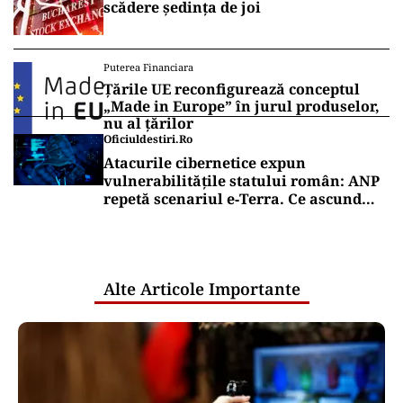
scădere ședința de joi
Puterea Financiara
Țările UE reconfigurează conceptul
„Made in Europe” în jurul produselor,
nu al țărilor
Oficiuldestiri.ro
Atacurile cibernetice expun
vulnerabilitățile statului român: ANP
repetă scenariul e‑Terra. Ce ascund
comunicările oficiale și cine răspunde
pentru mentenanța IT a instituțiilor
publice
Alte Articole Importante