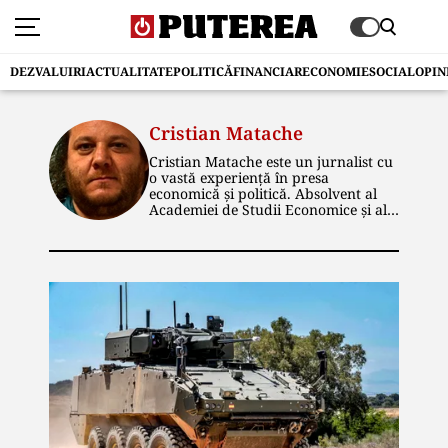
DEZVALUIRI
ACTUALITATE
POLITICĂ
FINANCIAR
ECONOMIE
SOCIAL
OPIN
Cristian Matache
Cristian Matache este un jurnalist cu
o vastă experiență în presa
economică și politică. Absolvent al
Academiei de Studii Economice și al
Facultății de Istorie din cadrul
Universității București, el și-a
construit cariera în cadrul unor
publicații de prestigiu. De-a lungul
timpului, a ocupat funcții de
redactor și editor senior,
specializându-se în domeniile
economic și energetic. În prezent, la
publicația „Puterea”, scrie articole de
investigație și dezvăluiri, în special în
zona economică. Este pasionat de
călătorii, sport, muzică rock și
istorie.