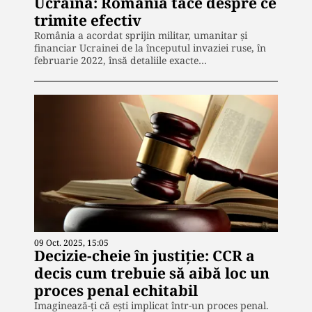
Ucraina: România tace despre ce
trimite efectiv
România a acordat sprijin militar, umanitar și
financiar Ucrainei de la începutul invaziei ruse, în
februarie 2022, însă detaliile exacte…
09 Oct. 2025, 15:05
Decizie-cheie în justiție: CCR a
decis cum trebuie să aibă loc un
proces penal echitabil
Imaginează-ți că ești implicat într-un proces penal.