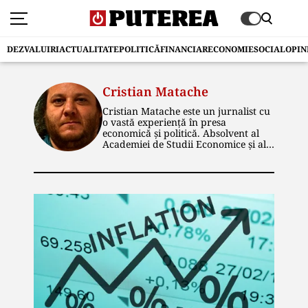
DEZVALUIRI
ACTUALITATE
POLITICĂ
FINANCIAR
ECONOMIE
SOCIAL
OPIN
Cristian Matache
Cristian Matache este un jurnalist cu
o vastă experiență în presa
economică și politică. Absolvent al
Academiei de Studii Economice și al
Facultății de Istorie din cadrul
Universității București, el și-a
construit cariera în cadrul unor
publicații de prestigiu. De-a lungul
timpului, a ocupat funcții de
redactor și editor senior,
specializându-se în domeniile
economic și energetic. În prezent, la
publicația „Puterea”, scrie articole de
investigație și dezvăluiri, în special în
zona economică. Este pasionat de
călătorii, sport, muzică rock și
istorie.