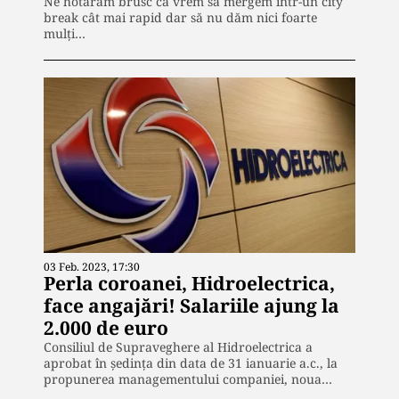
Ne hotărâm brusc că vrem să mergem într-un city
break cât mai rapid dar să nu dăm nici foarte
mulți…
03 Feb. 2023, 17:30
Perla coroanei, Hidroelectrica,
face angajări! Salariile ajung la
2.000 de euro
Consiliul de Supraveghere al Hidroelectrica a
aprobat în ședința din data de 31 ianuarie a.c., la
propunerea managementului companiei, noua…