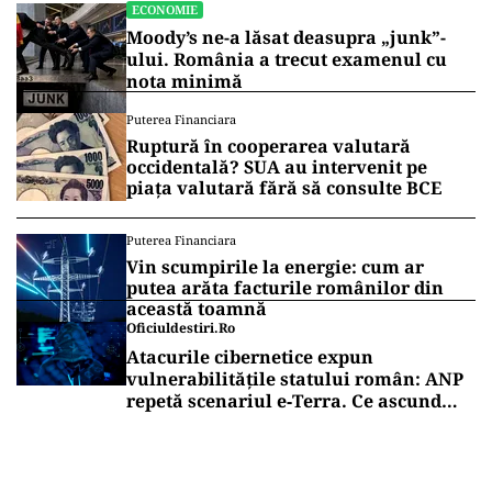
ECONOMIE
Moody’s ne-a lăsat deasupra „junk”-
ului. România a trecut examenul cu
nota minimă
Puterea Financiara
Ruptură în cooperarea valutară
occidentală? SUA au intervenit pe
piața valutară fără să consulte BCE
Puterea Financiara
Vin scumpirile la energie: cum ar
putea arăta facturile românilor din
această toamnă
Oficiuldestiri.ro
Atacurile cibernetice expun
vulnerabilitățile statului român: ANP
repetă scenariul e‑Terra. Ce ascund
comunicările oficiale și cine răspunde
pentru mentenanța IT a instituțiilor
publice