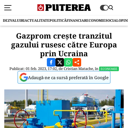
DEZVALUIRI
ACTUALITATE
POLITICĂ
FINANCIAR
ECONOMIE
SOCIAL
OPIN
Gazprom crește tranzitul
gazului rusesc către Europa
prin Ucraina
Publicat: 01 feb. 2023, 17:02, de
Cristian Matache
, în
ECONOMIE
Adaugă-ne ca sursă preferată în Google