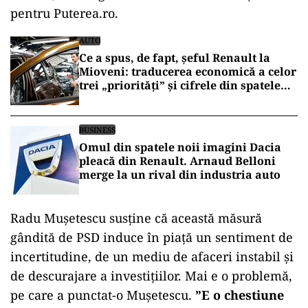
pentru Puterea.ro.
AUTO
Ce a spus, de fapt, șeful Renault la
Mioveni: traducerea economică a celor
trei „priorități” și cifrele din spatele
avertismentului
BUSINESS
Omul din spatele noii imagini Dacia
pleacă din Renault. Arnaud Belloni
merge la un rival din industria auto
Radu Mușetescu susține că această măsură
gândită de PSD induce în piață un sentiment de
incertitudine, de un mediu de afaceri instabil și
de descurajare a investițiilor. Mai e o problemă,
pe care a punctat-o Mușetescu.
”E o chestiune