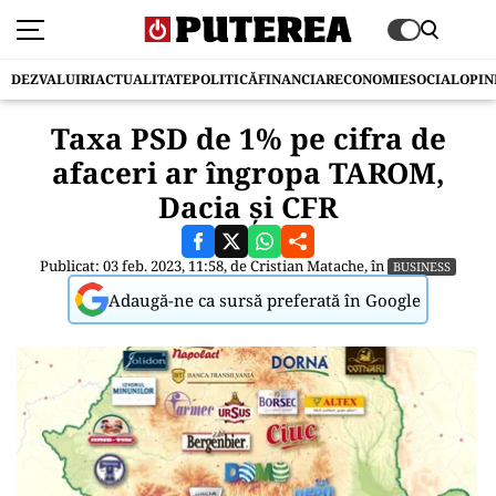
DEZVALUIRI
ACTUALITATE
POLITICĂ
FINANCIAR
ECONOMIE
SOCIAL
OPIN
Taxa PSD de 1% pe cifra de
afaceri ar îngropa TAROM,
Dacia și CFR
Publicat: 03 feb. 2023, 11:58, de
Cristian Matache
, în
BUSINESS
Adaugă-ne ca sursă preferată în Google