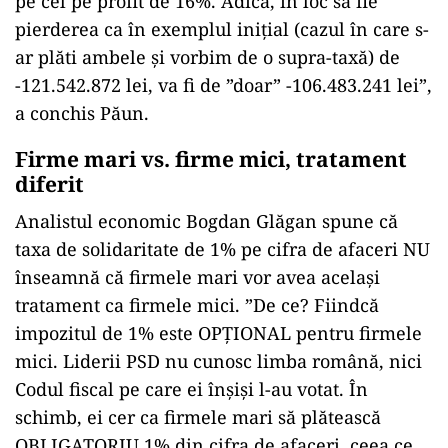
pe cel pe profit de 16%. Adică, în loc să fie
pierderea ca în exemplul inițial (cazul în care s-
ar plăti ambele și vorbim de o supra-taxă) de
-121.542.872 lei, va fi de ”doar” -106.483.241 lei”,
a conchis Păun.
Firme mari vs. firme mici, tratament
diferit
Analistul economic Bogdan Glăgan spune că
taxa de solidaritate de 1% pe cifra de afaceri NU
înseamnă că firmele mari vor avea același
tratament ca firmele mici. ”De ce? Fiindcă
impozitul de 1% este OPȚIONAL pentru firmele
mici. Liderii PSD nu cunosc limba română, nici
Codul fiscal pe care ei înșiși l-au votat. În
schimb, ei cer ca firmele mari să plătească
OBLIGATORIU 1% din cifra de afaceri, ceea ce