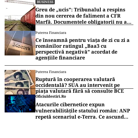
BUSINESS
Greu de „ucis”: Tribunalul a respins
din nou cererea de faliment a CFR
Marfă. Documentele obligatorii nu au
fost depuse
Puterea Financiara
Ce înseamnă pentru viața de zi cu zi a
românilor ratingul „Baa3 cu
perspectivă negativă” acordat de
agențiile financiare
Puterea Financiara
Ruptură în cooperarea valutară
occidentală? SUA au intervenit pe
piața valutară fără să consulte BCE
Oficiuldestiri.ro
Atacurile cibernetice expun
vulnerabilitățile statului român: ANP
repetă scenariul e‑Terra. Ce ascund
comunicările oficiale și cine răspunde
pentru mentenanța IT a instituțiilor
publice