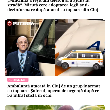
„Minciuna a ieșit din telefon și a ajuns în
stradă”. Miruță cere adoptarea legii anti-
dezinformare după atacul cu topoare din Cluj
ACTUALITATE
Ambulanță atacată în Cluj de un grup înarmat
cu topoare. Șoferul, operat de urgență după ce
i-a intrat sticlă în ochi