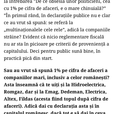
la întrebarea ”De ce obsesia unor politicieni, cea
cu 1% pe cifra de afaceri, e o mare chinuială?”
”În primul rând, în declarațiile publice nu e clar
ce au vrut să spună: se referă la
„multinaționalele cele rele”, adică la companiile
străine? Evident că nicio reglementare fiscală
nu ar sta în picioare pe criterii de proveniență a
capitalului. Deci pentru public sună bine, în
practică pică din start.
Sau au vrut să spună 1% pe cifra de afaceri a
companiilor mari, inclusiv a celor românești?
Asta înseamnă că te uiți și la Hidroelectrica,
Romgaz, dar și la Emag, Dedeman, Electrica,
Altex, Fildas (acesta fiind topul după cifra de
afaceri). Adică dai cu declarația asta și în
capitalul românesc, dacă tot e să dai în ceva.