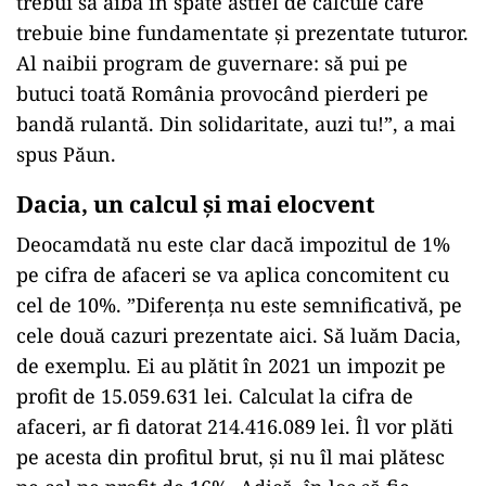
trebui să aibă în spate astfel de calcule care
trebuie bine fundamentate și prezentate tuturor.
Al naibii program de guvernare: să pui pe
butuci toată România provocând pierderi pe
bandă rulantă. Din solidaritate, auzi tu!”, a mai
spus Păun.
Dacia, un calcul și mai elocvent
Deocamdată nu este clar dacă impozitul de 1%
pe cifra de afaceri se va aplica concomitent cu
cel de 10%. ”Diferența nu este semnificativă, pe
cele două cazuri prezentate aici. Să luăm Dacia,
de exemplu. Ei au plătit în 2021 un impozit pe
profit de 15.059.631 lei. Calculat la cifra de
afaceri, ar fi datorat 214.416.089 lei. Îl vor plăti
pe acesta din profitul brut, și nu îl mai plătesc