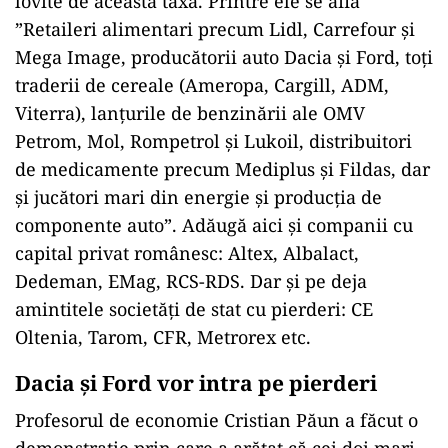
lovite de această taxă. Printre ele se află
”Retaileri alimentari precum Lidl, Carrefour şi
Mega Image, producă­torii auto Dacia şi Ford, toţi
traderii de cereale (Ameropa, Cargill, ADM,
Viterra), lanţurile de benzinării ale OMV
Petrom, Mol, Rompetrol şi Lukoil, distribuitori
de medicamente precum Mediplus şi Fildas, dar
şi jucători mari din energie şi producţia de
componente auto”. Adăugă aici și companii cu
capital privat românesc: Altex, Albalact,
Dedeman, EMag, RCS-RDS. Dar și pe deja
amintitele societăți de stat cu pierderi: CE
Oltenia, Tarom, CFR, Metrorex etc.
Dacia și Ford vor intra pe pierderi
Profesorul de economie Cristian Păun a făcut o