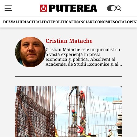
DEZVALUIRI
ACTUALITATE
POLITICĂ
FINANCIAR
ECONOMIE
SOCIAL
OPIN
Cristian Matache
Cristian Matache este un jurnalist cu
o vastă experiență în presa
economică și politică. Absolvent al
Academiei de Studii Economice și al
Facultății de Istorie din cadrul
Universității București, el și-a
construit cariera în cadrul unor
publicații de prestigiu. De-a lungul
timpului, a ocupat funcții de
redactor și editor senior,
specializându-se în domeniile
economic și energetic. În prezent, la
publicația „Puterea”, scrie articole de
investigație și dezvăluiri, în special în
zona economică. Este pasionat de
călătorii, sport, muzică rock și
istorie.