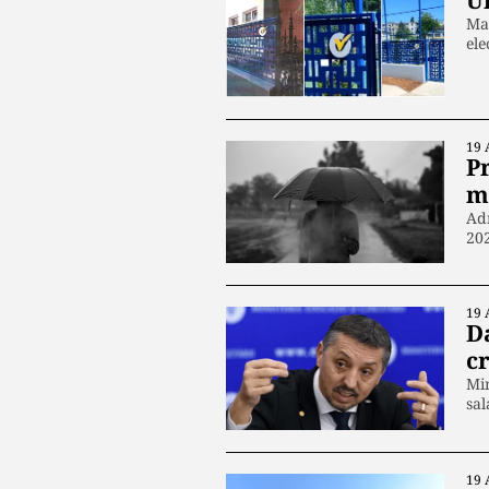
Un
Mai
ele
19 
P
m
Adm
202
19 
D
c
Min
sal
19 