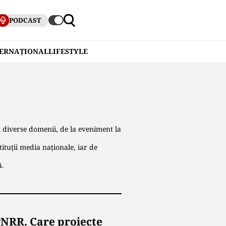
PODCAST
TERNAȚIONAL
LIFESTYLE
 diverse domenii, de la eveniment la
ituţii media naţionale, iar de
ă.
PNRR. Care proiecte