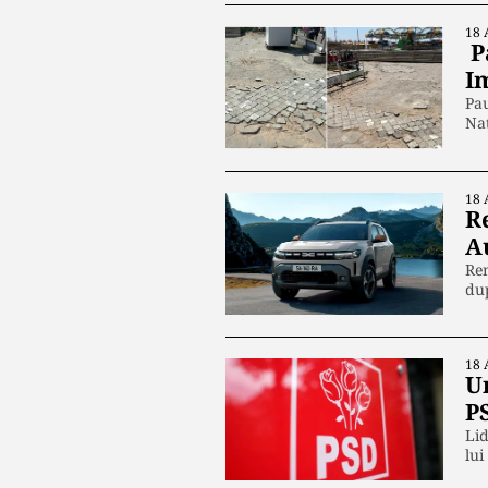
18 
Pa
I
Pau
Naț
18 
R
A
Ren
dup
18 
U
P
Lid
lu