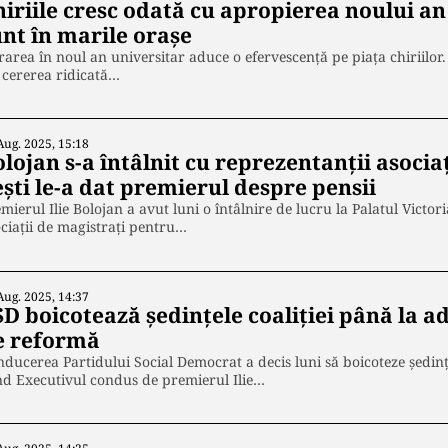
iriile cresc odată cu apropierea noului an 
unt în marile orașe
rarea în noul an universitar aduce o efervescență pe piața chiriilor. 
 cererea ridicată…
Aug. 2025, 15:18
lojan s-a întâlnit cu reprezentanții asociaț
şti le-a dat premierul despre pensii
mierul Ilie Bolojan a avut luni o întâlnire de lucru la Palatul Victor
ciații de magistrați pentru…
Aug. 2025, 14:37
SD boicotează ședințele coaliției până la 
e reformă
ducerea Partidului Social Democrat a decis luni să boicoteze ședinț
d Executivul condus de premierul Ilie…