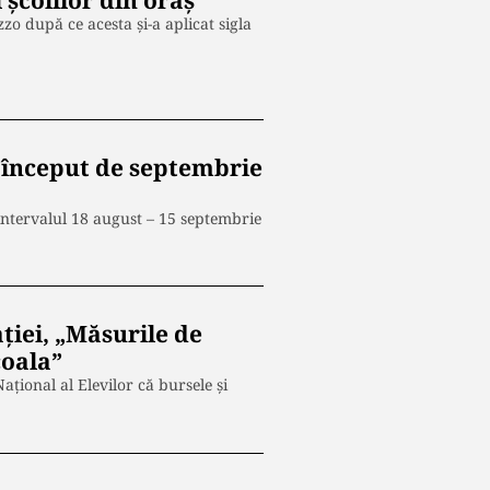
 şcolilor din oraş
o după ce acesta și-a aplicat sigla
, început de septembrie
intervalul 18 august – 15 septembrie
ției, „Măsurile de
coala”
țional al Elevilor că bursele și