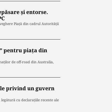
epăsare și entorse.
PC
veghere Piață din cadrul Autorității
” pentru piața din
aților de off-road din Australia,
ile privind un guvern
n legătură cu declarațiile recente ale