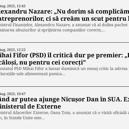
Aug. 2025, 12:45
lexandru Nazare: „Nu dorim să complicăm
ntreprenorilor, ci să creăm un scut pentru 
istrul Finanțelor, Alexandru Nazare, a anunțat că al doilea pachet
minarea abuzurilor și sprijinirea companiilor corecte,…
Aug. 2025, 12:22
hai Fifor (PSD) îl critică dur pe premier: 
căloşi, nu pentru cei corecţi”
utatul PSD Mihai Fifor a lansat duminică un mesaj critic la adresa
laraţiile sale alimentează panica…
Aug. 2025, 10:47
ând ar putea ajunge Nicuşor Dan în SUA. Ex
inisterul de Externe
istrul Afacerilor Externe, Oana Țoiu, a anunțat că o vizită oficială
, în Statele Unite este…