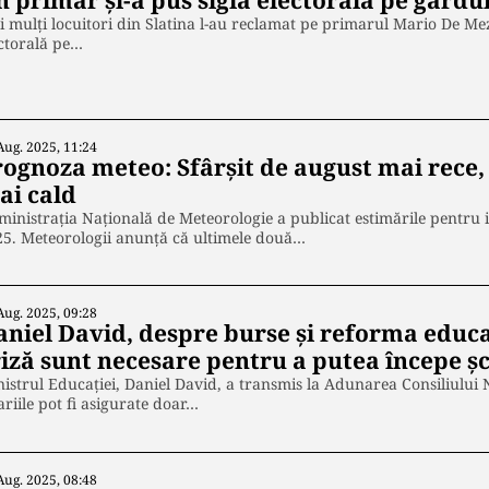
 primar şi-a pus sigla electorală pe gardul
 mulți locuitori din Slatina l-au reclamat pe primarul Mario De Mezz
ctorală pe…
Aug. 2025, 11:24
rognoza meteo: Sfârșit de august mai rece
ai cald
inistrația Națională de Meteorologie a publicat estimările pentru 
5. Meteorologii anunță că ultimele două…
Aug. 2025, 09:28
aniel David, despre burse și reforma educa
riză sunt necesare pentru a putea începe ș
istrul Educației, Daniel David, a transmis la Adunarea Consiliului Na
ariile pot fi asigurate doar…
Aug. 2025, 08:48