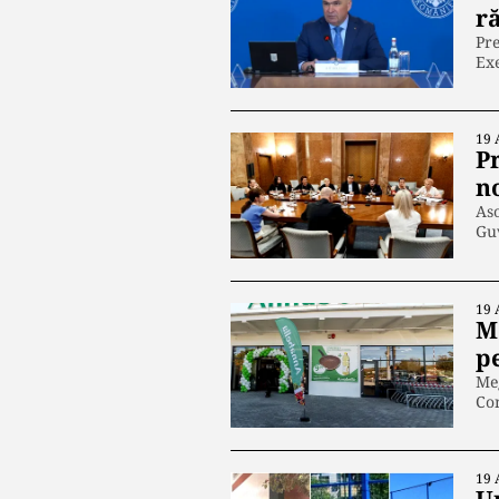
r
Pre
Exe
19 
P
no
Aso
Gu
19 
M
p
Me
Con
19 