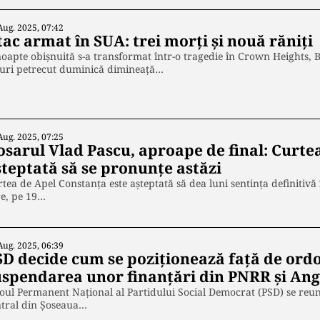
Aug. 2025, 07:42
ac armat în SUA: trei morţi şi nouă răniţi
oapte obişnuită s-a transformat într-o tragedie în Crown Heights,
curi petrecut duminică dimineaţă…
Aug. 2025, 07:25
osarul Vlad Pascu, aproape de final: Curte
şteptată să se pronunţe astăzi
tea de Apel Constanţa este aşteptată să dea luni sentinţa definitivă
re, pe 19…
Aug. 2025, 06:39
SD decide cum se poziţionează față de ord
uspendarea unor finanțări din PNRR și Ang
oul Permanent Național al Partidului Social Democrat (PSD) se reuneș
ntral din Șoseaua…