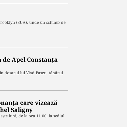
 Brooklyn (SUA), unde un schimb de
a de Apel Constanţa
 în dosarul lui Vlad Pascu, tânărul
onanța care vizează
hel Saligny
te luni, de la ora 11.00, la sediul