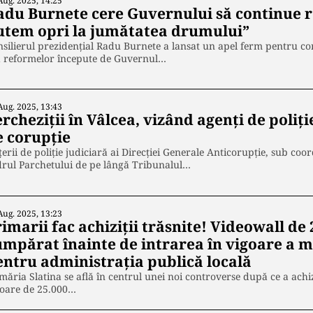
Aug. 2025, 14:25
adu Burnete cere Guvernului să continue 
utem opri la jumătatea drumului”
silierul prezidențial Radu Burnete a lansat un apel ferm pentru co
a reformelor începute de Guvernul…
Aug. 2025, 13:43
rcheziții în Vâlcea, vizând agenți de poliți
e corupție
țerii de poliție judiciară ai Direcției Generale Anticorupție, sub c
rul Parchetului de pe lângă Tribunalul…
Aug. 2025, 13:23
imarii fac achiziţii trăsnite! Videowall de
umpărat înainte de intrarea în vigoare a m
entru administraţia publică locală
măria Slatina se află în centrul unei noi controverse după ce a achi
loare de 25.000…