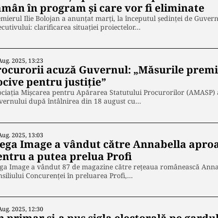
ămân în program și care vor fi eliminate
mierul Ilie Bolojan a anunțat marți, la începutul ședinței de Guve
cutivului: clarificarea situației proiectelor…
Aug. 2025, 13:23
rocurorii acuză Guvernul: „Măsurile premi
cive pentru justiție”
ciația Mișcarea pentru Apărarea Statutului Procurorilor (AMASP) a 
vernului după întâlnirea din 18 august cu…
Aug. 2025, 13:03
ega Image a vândut către Annabella apro
entru a putea prelua Profi
ga Image a vândut 87 de magazine către rețeaua românească Anna
siliului Concurenței în preluarea Profi,…
Aug. 2025, 12:30