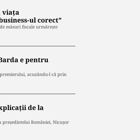
 viața
business-ul corect”
 de măsuri fiscale urmărește
„Barda e pentru
 premierului, acuzându-l că prin
plicaţii de la
 a președintelui României, Nicușor