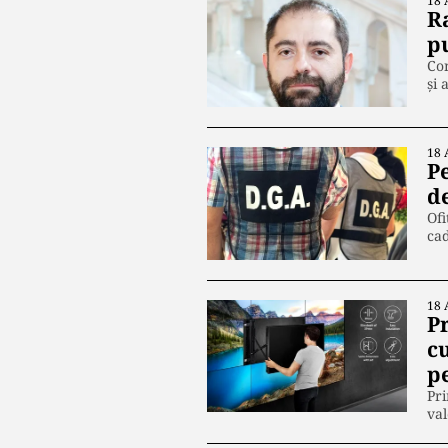
18 
R
p
Con
și 
18 
Pe
d
Ofi
cad
18 
Pr
c
p
Pri
va