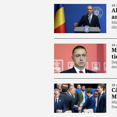
18 
A
a
Min
eli
18 
Mi
ti
Dep
dec
18 
C
M
Min
Dan