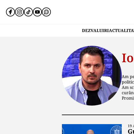
DEZVALUIRI
ACTUALITA
Io
Am pes
politi
Am scr
curân
Promit
19 
G