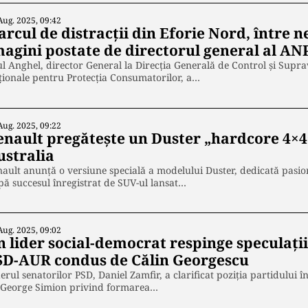
Aug. 2025, 09:42
rcul de distracții din Eforie Nord, între n
magini postate de directorul general al AN
l Anghel, director General la Direcția Generală de Control și Supra
ionale pentru Protecția Consumatorilor, a…
Aug. 2025, 09:22
enault pregătește un Duster „hardcore 4×4
ustralia
ault anunță o versiune specială a modelului Duster, dedicată pasion
ă succesul înregistrat de SUV-ul lansat…
Aug. 2025, 09:02
n lider social-democrat respinge speculați
SD-AUR condus de Călin Georgescu
erul senatorilor PSD, Daniel Zamfir, a clarificat poziția partidului î
i George Simion privind formarea…