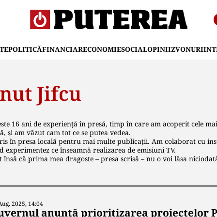
TE
POLITICĂ
FINANCIAR
ECONOMIE
SOCIAL
OPINII
ZVONURI
IN
nut Jifcu
te 16 ani de experiență în presă, timp în care am acoperit cele mai
că, și am văzut cam tot ce se putea vedea.
is în presa locală pentru mai multe publicaţii. Am colaborat cu inst
d experimentez ce înseamnă realizarea de emisiuni TV.
 însă că prima mea dragoste – presa scrisă – nu o voi lăsa niciodat
Aug. 2025, 14:04
uvernul anunță prioritizarea proiectelor 