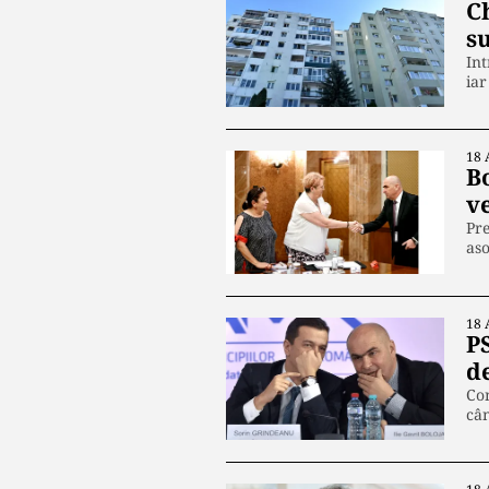
Ch
s
Int
iar
18 
Bo
ve
Pre
aso
18 
P
d
Con
cân