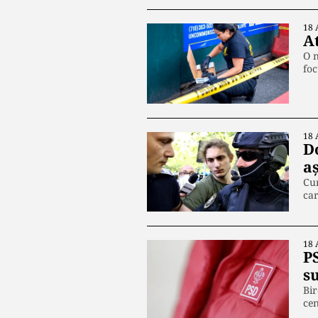
18 
At
O n
fo
18 
D
a
Cur
ca
18 
P
s
Bir
ce