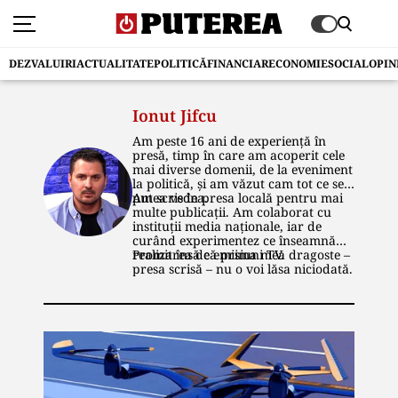
DEZVALUIRI
ACTUALITATE
POLITICĂ
FINANCIAR
ECONOMIE
SOCIAL
OPIN
Ionut Jifcu
Am peste 16 ani de experiență în
presă, timp în care am acoperit cele
mai diverse domenii, de la eveniment
la politică, și am văzut cam tot ce se
putea vedea.
Am scris în presa locală pentru mai
multe publicaţii. Am colaborat cu
instituţii media naţionale, iar de
curând experimentez ce înseamnă
realizarea de emisiuni TV.
Promit însă că prima mea dragoste –
presa scrisă – nu o voi lăsa niciodată.