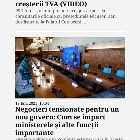
creşterii TVA (VIDEO)
PSD a fost primul partid care, joi, a mers la
consultările oficiale cu preşedintele Nicuşor Dan,
desfăşurate la Palatul Cotroceni.…
19 Iun. 2025, 10:04
Negocieri tensionate pentru un
nou guvern: Cum se împart
ministerele şi alte funcţii
importante
Situația politică din România este marcată în aceste