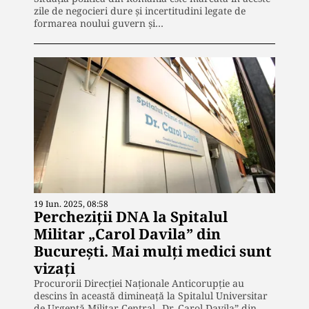
zile de negocieri dure și incertitudini legate de
formarea noului guvern și…
19 Iun. 2025, 08:58
Percheziții DNA la Spitalul
Militar „Carol Davila” din
București. Mai mulţi medici sunt
vizaţi
Procurorii Direcției Naționale Anticorupție au
descins în această dimineață la Spitalul Universitar
de Urgență Militar Central „Dr. Carol Davila” din…