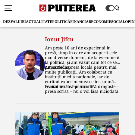
DEZVALUIRI
ACTUALITATE
POLITICĂ
FINANCIAR
ECONOMIE
SOCIAL
OPIN
Ionut Jifcu
Am peste 16 ani de experiență în
presă, timp în care am acoperit cele
mai diverse domenii, de la eveniment
la politică, și am văzut cam tot ce se
putea vedea.
Am scris în presa locală pentru mai
multe publicaţii. Am colaborat cu
instituţii media naţionale, iar de
curând experimentez ce înseamnă
realizarea de emisiuni TV.
Promit însă că prima mea dragoste –
presa scrisă – nu o voi lăsa niciodată.