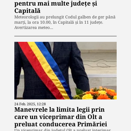
pentru mai multe judeţe şi
Capitală
Meteorologii au prelungit Codul galben de ger până
marţi, la ora 10.00, în Capitală şi în 11 judeţe.
Avertizarea meteo…
24 Feb. 2025, 12:28
Manevrele la limita legii prin
care un viceprimar din Olt a
preluat conducerea Primăriei
Un viceprimar din judeţul Olt a preluat interimar,