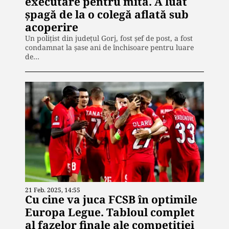
executare pentru mită. A luat
şpagă de la o colegă aflată sub
acoperire
Un poliţist din judeţul Gorj, fost şef de post, a fost
condamnat la şase ani de închisoare pentru luare
de…
21 Feb. 2025, 14:55
Cu cine va juca FCSB în optimile
Europa Legue. Tabloul complet
al fazelor finale ale competiţiei