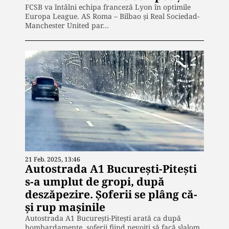
FCSB va întâlni echipa franceză Lyon în optimile
Europa League. AS Roma – Bilbao şi Real Sociedad-
Manchester United par…
21 Feb. 2025, 13:46
Autostrada A1 Bucureşti-Piteşti
s-a umplut de gropi, după
deszăpezire. Şoferii se plâng că-
şi rup maşinile
Autostrada A1 Bucureşti-Piteşti arată ca după
bombardamente, şoferii fiind nevoiţi să facă slalom