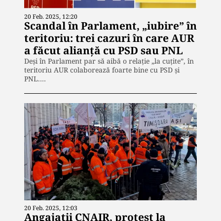
20 Feb. 2025, 12:20
Scandal în Parlament, „iubire” în
teritoriu: trei cazuri în care AUR
a făcut alianţă cu PSD sau PNL
Deşi în Parlament par să aibă o relaţie „la cuţite”, în
teritoriu AUR colaborează foarte bine cu PSD şi
PNL.…
20 Feb. 2025, 12:03
Angajaţii CNAIR, protest la