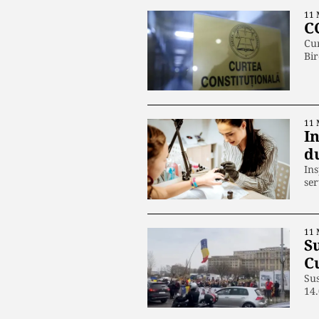
11 
C
Cur
Bir
11 
In
d
Ins
ser
11 
Su
C
Sus
14.