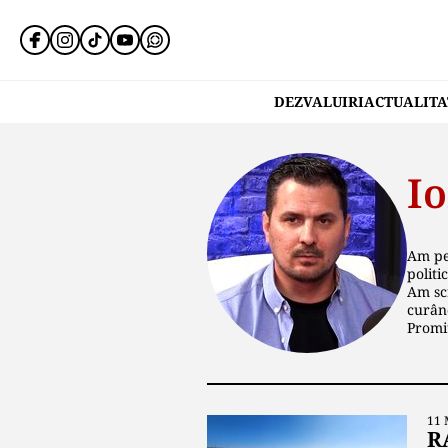
DEZVALUIRI
ACTUALITA
Io
Am pes
politi
Am scr
curân
Promit
11 
R