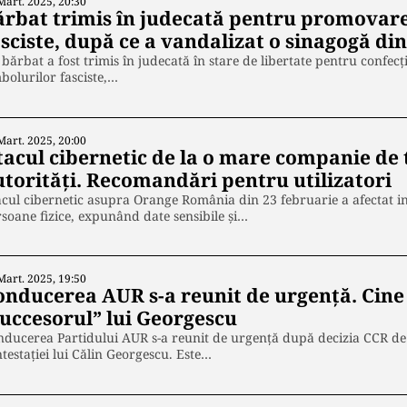
Mart. 2025, 20:30
ărbat trimis în judecată pentru promovar
sciste, după ce a vandalizat o sinagogă di
bărbat a fost trimis în judecată în stare de libertate pentru confecți
bolurilor fasciste,…
Mart. 2025, 20:00
tacul cibernetic de la o mare companie de 
utorităţi. Recomandări pentru utilizatori
cul cibernetic asupra Orange România din 23 februarie a afectat in
soane fizice, expunând date sensibile și…
Mart. 2025, 19:50
onducerea AUR s-a reunit de urgenţă. Cine 
succesorul” lui Georgescu
ducerea Partidului AUR s-a reunit de urgenţă după decizia CCR de
testaţiei lui Călin Georgescu. Este…