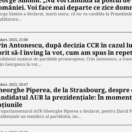
eorge Simion: „Nu voi candida la postul de
omâniei. Voi face mai departe ce zice dom
rge Simion a declarat, marţi seara, că nu va candida la Preşedinţie
ndidatura…
Mart. 2025, 21:00
in Antonescu, după decizia CCR în cazul lu
rit să-l înving la vot, cum am spus în repe
didatul susţinut de partidele proeuropene, Crin Antonescu, a transmi
in Georgescu la vot,…
Mart. 2025, 20:47
eorghe Piperea, de la Strasbourg, despre c
andidatul AUR la prezidenţiale: În momentu
pțiunile
oparlamentarul AUR Gheorghe Piperea a declarat, pentru Ziarul Pu
zidenţiale un membru al partidului, iar…