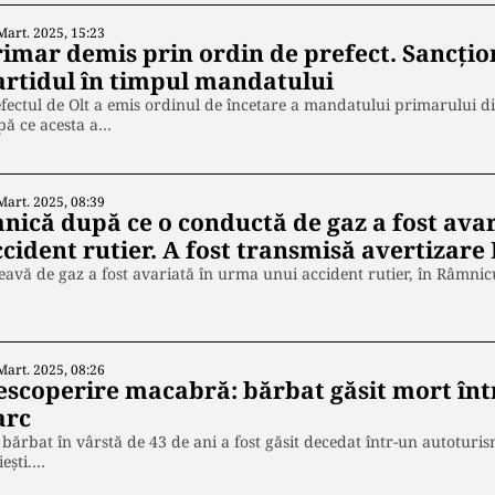
Mart. 2025, 15:23
rimar demis prin ordin de prefect. Sancţio
artidul în timpul mandatului
fectul de Olt a emis ordinul de încetare a mandatului primarului din
pă ce acesta a…
Mart. 2025, 08:39
anică după ce o conductă de gaz a fost ava
cident rutier. A fost transmisă avertizare
eavă de gaz a fost avariată în urma unui accident rutier, în Râmni
…
Mart. 2025, 08:26
escoperire macabră: bărbat găsit mort înt
arc
bărbat în vârstă de 43 de ani a fost găsit decedat într-un autoturi
iești.…