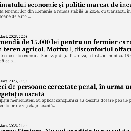
limatului economic și politic marcat de inc
ța terenurilor din România a rămas stabilă în 2024, cu tranzacții î
lioane de euro,…
Mart. 2025, 22:08
mendă de 15.000 lei pentru un fermier care
 teren agricol. Motivul, disconfortul olfac
fermier din comuna Bucov, judeţul Prahova, a fost amendat cu 15.0
pă ce a…
Mart. 2025, 21:51
eci de persoane cercetate penal, în urma u
egetaţie uscată
ițiștii mehedințeni au aplicat sancțiuni și au deschis dosare penal
endiilor de vegetație uscată.…
Mart. 2025, 21:44