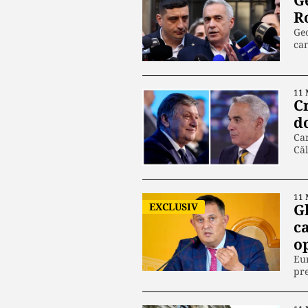
G
R
Geo
ca
11 
Cr
do
Can
Căl
11 
EXCLUSIV
Gh
c
o
Eur
pre