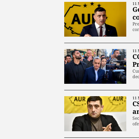
11 
G
co
Pre
con
11 
C
P
Cur
de
11 
C
a
Sec
ofe