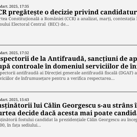
Mart. 2025, 17:35
CR pregătește o decizie privind candidatur
tea Constituţională a României (CCR) a analizat, marţi, contestaţia 
oului Electoral Central (BEC) de…
Mart. 2025, 17:32
spectorii de la Antifraudă, sancţiuni de ap
upă controale în domeniul serviciilor de 
pectorii antifraudă ai Direcţiei generale antifraudă fiscală (DGAF) a
viciilor de înfrumusețare pentru a verifica respectarea…
Mart. 2025, 15:43
sţinătorii lui Călin Georgescu s-au strâns 
urtea decide dacă acesta mai poate candid
ţinătorii fostului candidat la prezidenţiale Călin Georgescu au încep
00, în faţa sediului…