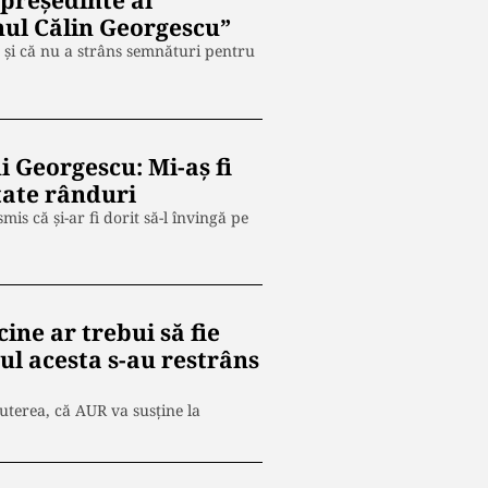
 președinte al
nul Călin Georgescu”
 şi că nu a strâns semnături pentru
i Georgescu: Mi-aș fi
tate rânduri
s că şi-ar fi dorit să-l învingă pe
ine ar trebui să fie
l acesta s-au restrâns
terea, că AUR va susţine la