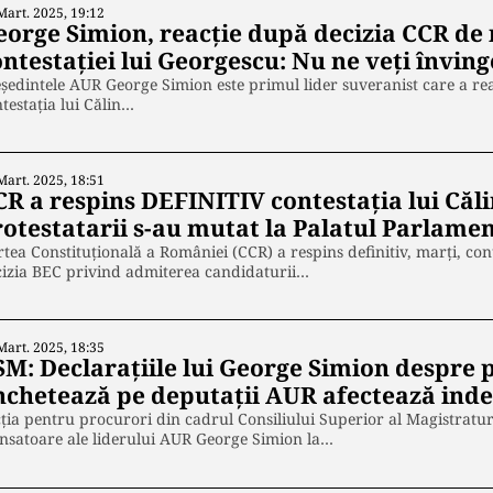
Mart. 2025, 19:12
eorge Simion, reacţie după decizia CCR de 
ntestaţiei lui Georgescu: Nu ne veți înving
şedintele AUR George Simion este primul lider suveranist care a rea
testaţia lui Călin…
Mart. 2025, 18:51
CR a respins DEFINITIV contestaţia lui Căl
rotestatarii s-au mutat la Palatul Parlame
tea Constituţională a României (CCR) a respins definitiv, marţi, con
cizia BEC privind admiterea candidaturii…
Mart. 2025, 18:35
SM: Declaraţiile lui George Simion despre p
nchetează pe deputaţii AUR afectează inde
ția pentru procurori din cadrul Consiliului Superior al Magistratu
nsatoare ale liderului AUR George Simion la…