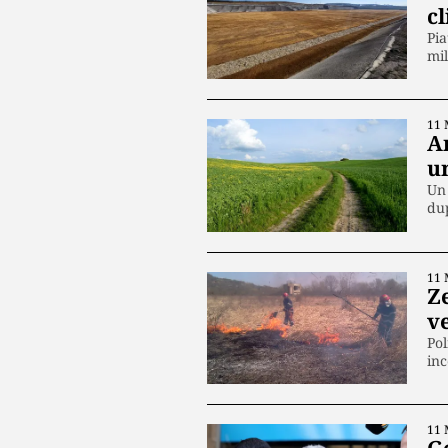
c
Pia
mi
11 
A
un
Un 
du
11 
Z
v
Pol
inc
11 