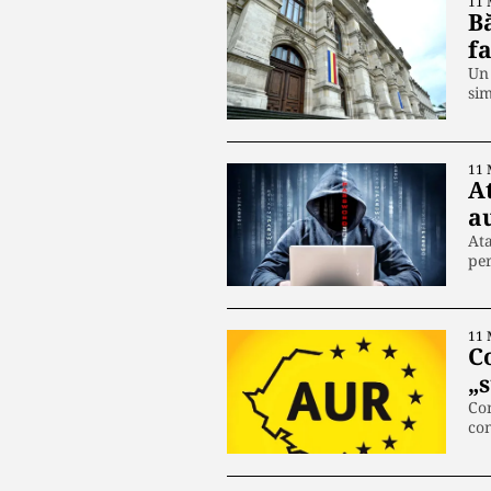
11 
B
fa
Un 
sim
11 
A
a
Ata
per
11 
C
„
Con
con