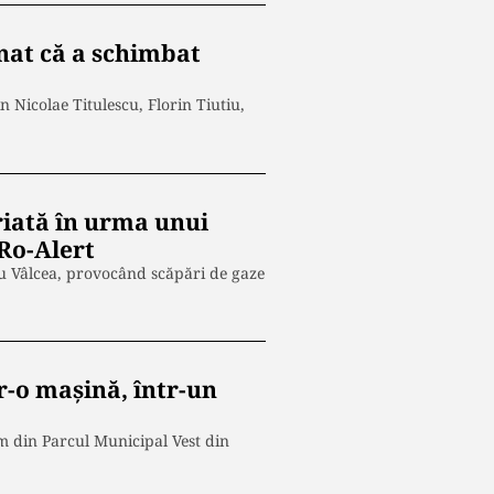
nat că a schimbat
 Nicolae Titulescu, Florin Tiutiu,
riată în urma unui
 Ro-Alert
cu Vâlcea, provocând scăpări de gaze
r-o maşină, într-un
sm din Parcul Municipal Vest din