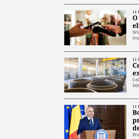
11 
O
el
Wiz
tra
11 
C
ex
Cel
fab
11 
B
pr
d
Pre