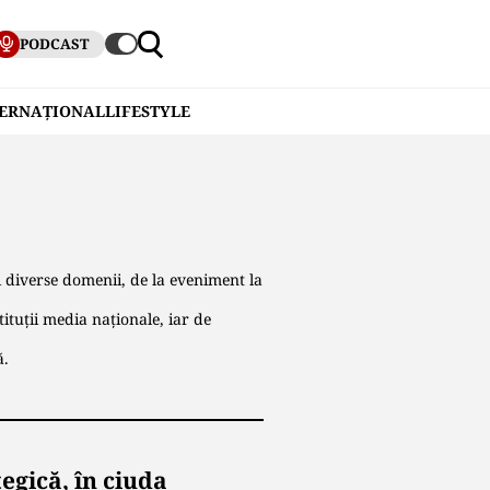
PODCAST
TERNAȚIONAL
LIFESTYLE
 diverse domenii, de la eveniment la
ituţii media naţionale, iar de
ă.
egică, în ciuda