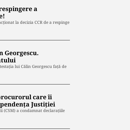
respingere a
e!
cţionat la decizia CCR de a respinge
in Georgescu.
ntului
testaţia lui Călin Georgescu faţă de
rocurorul care îi
pendenţa Justiţiei
rii (CSM) a condamnat declarațiile