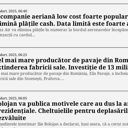
Mart. 2025, 06:40
 companie aeriană low cost foarte popula
imină plăţile cash. Data limită este foart
z Air va elimina plățile în numerar la bordul aeronavelor începân
nzacții cu cardul…
Mart. 2025, 06:25
el mai mare producător de pavaje din Româ
tinderea fabricii sale. Investiţie de 13 mi
 mai mare producător de pavaje din România, Elis Pavaje, a încheia
ricii sale din Stoenești, Prahova.…
Mart. 2025, 06:05
olojan va publica motivele care au dus la a
ezidenţiale. Cheltuielile pentru deplasăril
ezvăluite
şedintele interimar Ilie Bolojan a declarat, luni seara, că a cerut n