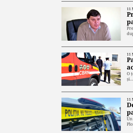
11 
P
p
Pre
du
11 
P
ac
O ț
și
11 
D
p
Un 
Plo