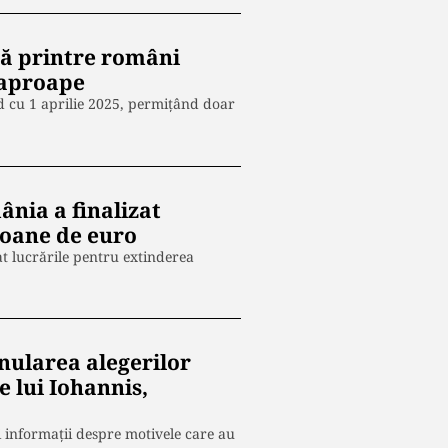
ră printre români
e aproape
d cu 1 aprilie 2025, permițând doar
nia a finalizat
lioane de euro
t lucrările pentru extinderea
nularea alegerilor
e lui Iohannis,
oi informaţii despre motivele care au