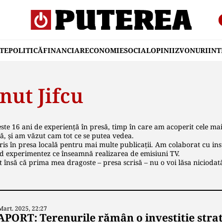
TE
POLITICĂ
FINANCIAR
ECONOMIE
SOCIAL
OPINII
ZVONURI
IN
nut Jifcu
te 16 ani de experiență în presă, timp în care am acoperit cele mai
că, și am văzut cam tot ce se putea vedea.
is în presa locală pentru mai multe publicaţii. Am colaborat cu inst
d experimentez ce înseamnă realizarea de emisiuni TV.
 însă că prima mea dragoste – presa scrisă – nu o voi lăsa niciodat
Mart. 2025, 22:27
APORT: Terenurile rămân o investiție strat