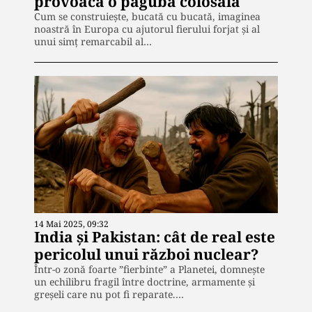
provoacă o pagubă colosală
Cum se construiește, bucată cu bucată, imaginea
noastră în Europa cu ajutorul fierului forjat și al
unui simț remarcabil al…
14 Mai 2025, 09:32
India și Pakistan: cât de real este
pericolul unui război nuclear?
Într-o zonă foarte ”fierbinte” a Planetei, domnește
un echilibru fragil între doctrine, armamente și
greșeli care nu pot fi reparate.…