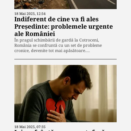
la Institutul Cultural Român. În
prezent este senior editor al
publicației „Puterea”, unde scrie
18 Mai 2025, 12:54
îndeosebi despre politică, societate și
Indiferent de cine va fi ales
actualitate internațională. Este
pasionat de cinematografie,
Președinte: problemele urgente
literatură, muzică și noile tehnologii.
ale României
În pragul schimbării de gardă la Cotroceni,
România se confruntă cu un set de probleme
cronice, devenite tot mai apăsătoare.…
18 Mai 2025, 07:35