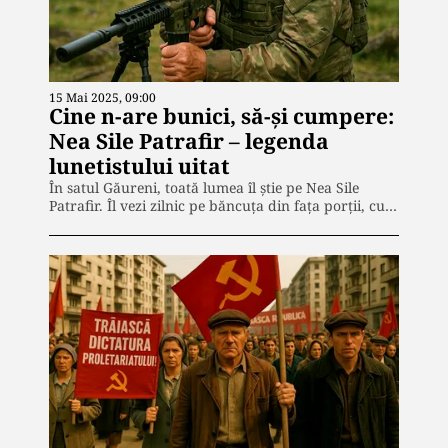
15 Mai 2025, 09:00
Cine n-are bunici, să-și cumpere:
Nea Sile Patrafir – legenda
lunetistului uitat
În satul Găureni, toată lumea îl știe pe Nea Sile
Patrafir. Îl vezi zilnic pe băncuța din fața porții, cu…