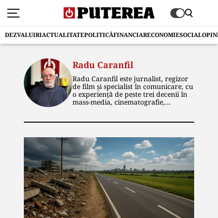
DEZVALUIRI
ACTUALITATE
POLITICĂ
FINANCIAR
ECONOMIE
SOCIAL
OPIN
Radu Caranfil
Radu Caranfil este jurnalist, regizor
de film și specialist în comunicare, cu
o experiență de peste trei decenii în
mass-media, cinematografie,
publicitate și marketing politic.
Absolvent al Institutului de Artă
Teatrală și Cinematografică „I.L.
Caragiale”, secția Regie de film, cu
nota 10 la examenul de diplomă, și-a
început cariera la Centrul de
Producție Cinematografică Buftea. A
ocupat ulterior funcții de conducere
editorială și artistică în domeniul
televiziunii și în agenții de
publicitate, coordonând producții
audiovizuale, campanii de imagine,
publicitare și electorale. A fost expert
în cooperare culturală internațională