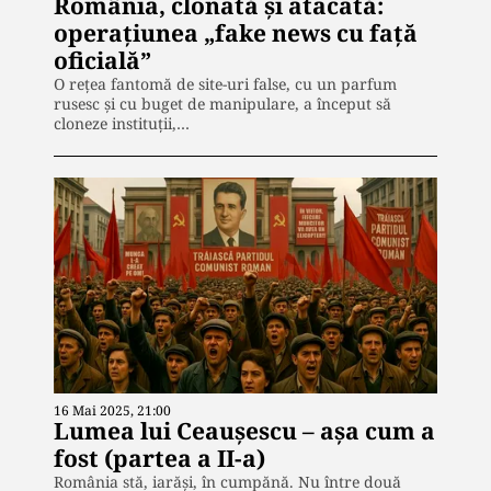
România, clonată și atacată:
operațiunea „fake news cu față
oficială”
O rețea fantomă de site-uri false, cu un parfum
rusesc și cu buget de manipulare, a început să
cloneze instituții,…
16 Mai 2025, 21:00
Lumea lui Ceaușescu – așa cum a
fost (partea a II-a)
România stă, iarăși, în cumpănă. Nu între două