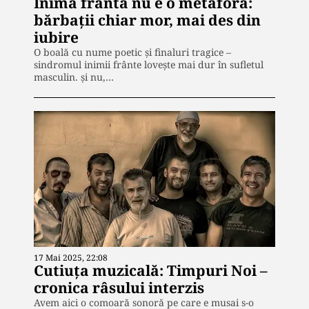
Inima frântă nu e o metaforă:
bărbații chiar mor, mai des din
iubire
O boală cu nume poetic și finaluri tragice –
sindromul inimii frânte lovește mai dur în sufletul
masculin. și nu,…
17 Mai 2025, 22:08
Cutiuța muzicală: Timpuri Noi –
cronica râsului interzis
Avem aici o comoară sonoră pe care e musai s-o