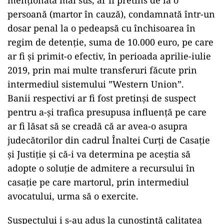
menționată mai sus, ar fi pretins de la o
persoană (martor în cauză), condamnată într-un
dosar penal la o pedeapsă cu închisoarea în
regim de detenție, suma de 10.000 euro, pe care
ar fi și primit-o efectiv, în perioada aprilie-iulie
2019, prin mai multe transferuri făcute prin
intermediul sistemului ”Western Union”.
Banii respectivi ar fi fost pretinși de suspect
pentru a-și trafica presupusa influență pe care
ar fi lăsat să se creadă că ar avea-o asupra
judecătorilor din cadrul Înaltei Curți de Casație
și Justiție și că-i va determina pe aceștia să
adopte o soluție de admitere a recursului în
casație pe care martorul, prin intermediul
avocatului, urma să o exercite.
Suspectului i s-au adus la cunoștință calitatea