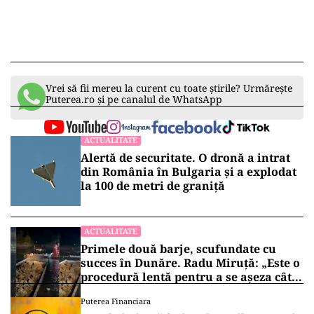
Vrei să fii mereu la curent cu toate știrile? Urmărește
Puterea.ro și pe canalul de WhatsApp
ACTUALITATE
Alertă de securitate. O dronă a intrat
din România în Bulgaria şi a explodat
la 100 de metri de graniţă
ACTUALITATE
Primele două barje, scufundate cu
succes în Dunăre. Radu Miruță: „Este o
procedură lentă pentru a se așeza cât
mai bine”
Puterea Financiara