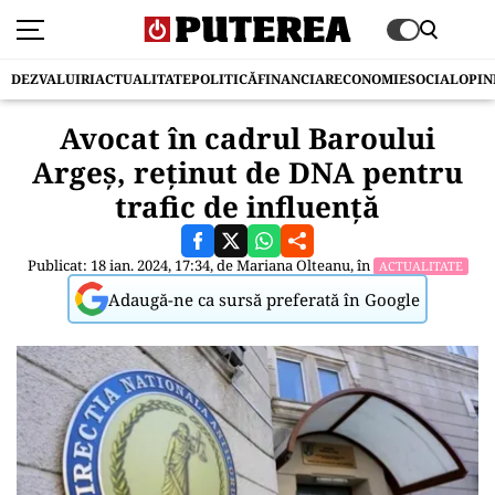
DEZVALUIRI
ACTUALITATE
POLITICĂ
FINANCIAR
ECONOMIE
SOCIAL
OPIN
Avocat în cadrul Baroului
Argeș, reținut de DNA pentru
trafic de influență
Publicat: 18 ian. 2024, 17:34, de
Mariana Olteanu
, în
ACTUALITATE
Adaugă-ne ca sursă preferată în Google