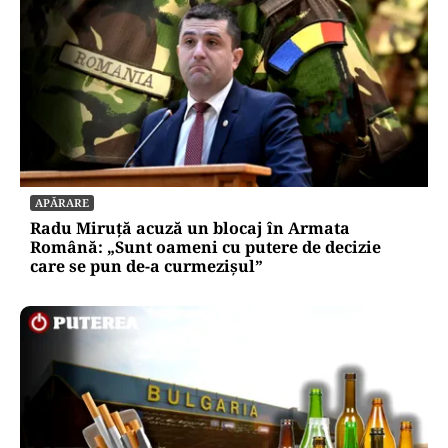
APĂRARE
Radu Miruță acuză un blocaj în Armata
Română: „Sunt oameni cu putere de decizie
care se pun de-a curmezișul”