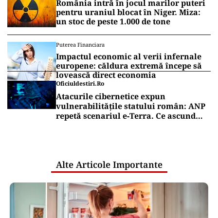
România intră în jocul marilor puteri
pentru uraniul blocat în Niger. Miza:
un stoc de peste 1.000 de tone
Puterea Financiara
Impactul economic al verii infernale
europene: căldura extremă începe să
lovească direct economia
Oficiuldestiri.ro
Atacurile cibernetice expun
vulnerabilitățile statului român: ANP
repetă scenariul e‑Terra. Ce ascund
comunicările oficiale și cine răspunde
pentru mentenanța IT a instituțiilor
publice
Alte Articole Importante