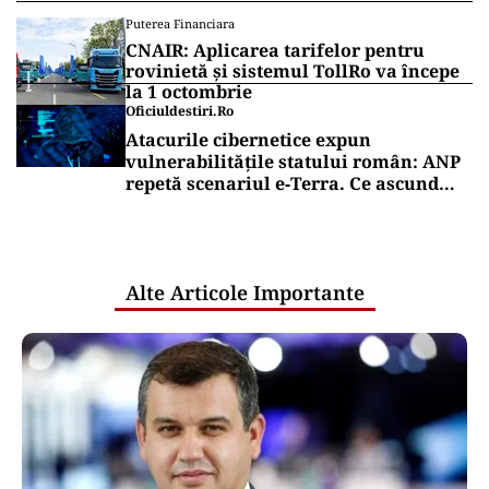
Puterea Financiara
CNAIR: Aplicarea tarifelor pentru
rovinietă și sistemul TollRo va începe
la 1 octombrie
Oficiuldestiri.ro
Atacurile cibernetice expun
vulnerabilitățile statului român: ANP
repetă scenariul e‑Terra. Ce ascund
comunicările oficiale și cine răspunde
pentru mentenanța IT a instituțiilor
publice
Alte Articole Importante