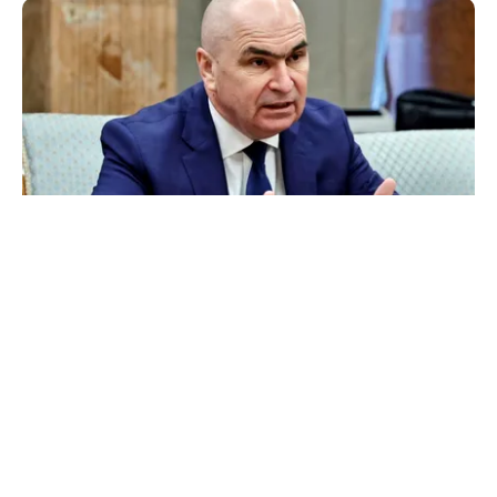
POLITICĂ
Bolojan acuză PSD și AUR. PNL vrea premier
tehnocrat: „Au lăsat România în faza finală de
absorbţie a PNRR”
TOS
Politica Cookies
Protecția Datelor Personale
Despre Noi
Publicitate
Echipa