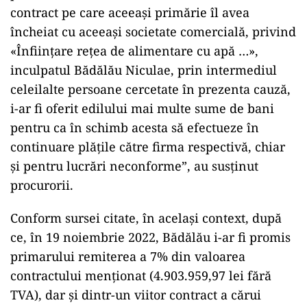
contract pe care aceeaşi primărie îl avea
încheiat cu aceeaşi societate comercială, privind
«Înfiinţare reţea de alimentare cu apă …»,
inculpatul Bădălău Niculae, prin intermediul
celeilalte persoane cercetate în prezenta cauză,
i-ar fi oferit edilului mai multe sume de bani
pentru ca în schimb acesta să efectueze în
continuare plăţile către firma respectivă, chiar
şi pentru lucrări neconforme”, au susţinut
procurorii.
Conform sursei citate, în acelaşi context, după
ce, în 19 noiembrie 2022, Bădălău i-ar fi promis
primarului remiterea a 7% din valoarea
contractului menţionat (4.903.959,97 lei fără
TVA), dar şi dintr-un viitor contract a cărui