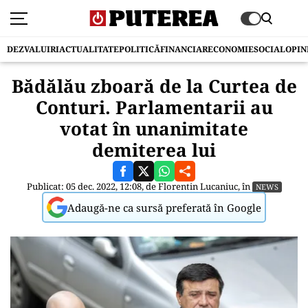
DEZVALUIRI
ACTUALITATE
POLITICĂ
FINANCIAR
ECONOMIE
SOCIAL
OPIN
Bădălău zboară de la Curtea de
Conturi. Parlamentarii au
votat în unanimitate
demiterea lui
Publicat: 05 dec. 2022, 12:08, de
Florentin Lucaniuc
, în
NEWS
Adaugă-ne ca sursă preferată în Google