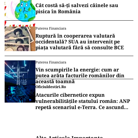
Cât costă să-ți salvezi câinele sau
pisica în România
Puterea Financiara
Ruptură în cooperarea valutară
occidentală? SUA au intervenit pe
piața valutară fără să consulte BCE
Puterea Financiara
Vin scumpirile la energie: cum ar
putea arăta facturile românilor din
această toamnă
Oficiuldestiri.ro
Atacurile cibernetice expun
vulnerabilitățile statului român: ANP
repetă scenariul e‑Terra. Ce ascund
comunicările oficiale și cine răspunde
pentru mentenanța IT a instituțiilor
publice