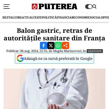
DEZVALUIRI
ACTUALITATE
POLITICĂ
FINANCIAR
ECONOMIE
SOCIAL
OPIN
Balon gastric, retras de
autoritățile sanitare din Franța
Publicat: 06 aug. 2024, 22:55, de
Magda Marincovici
, în
SĂNĂTATE
Adaugă-ne ca sursă preferată în Google