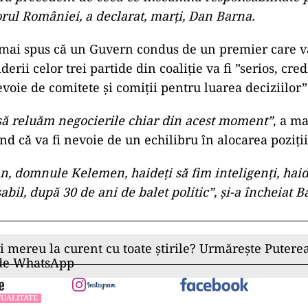
rul României, a declarat, marţi, Dan Barna.
 mai spus că un Guvern condus de un premier care v
derii celor trei partide din coaliţie va fi ”serios, cred
voie de comitete şi comiţii pentru luarea deciziilor
să reluăm negocierile chiar din acest moment”
, a ma
nd că va fi nevoie de un echilibru în alocarea poziţii
 domnule Kelemen, haideţi să fim inteligenţi, hai
bil, după 30 de ani de balet politic”, şi-a încheiat B
ii mereu la curent cu toate știrile? Urmărește Puterea
 de WhatsApp
UALITATE