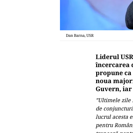
Dan Barna, USR
Liderul USR
încercarea 
propune ca 
noua majori
Guvern, iar
”Ultimele zile 
de conjunctură,
lucrul acesta 
pentru România