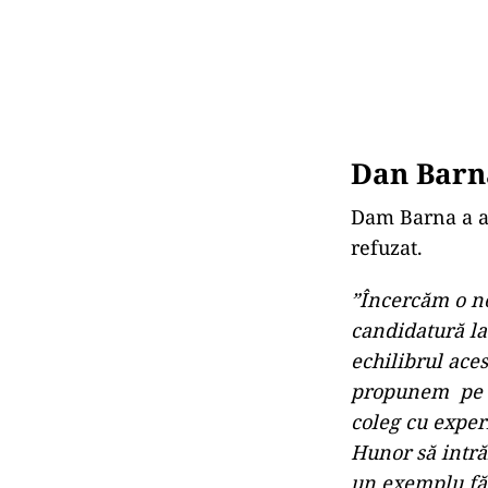
Dan Barna
Dam Barna a an
refuzat.
”Încercăm o no
candidatură la
echilibrul aces
propunem pe li
coleg cu exper
Hunor să intră
un exemplu făr