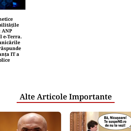
netice
litățile
: ANP
l e‑Terra.
nicările
e răspunde
nța IT a
blice
Alte Articole Importante