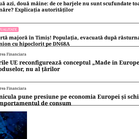
ă azi, două mâine: de ce barjele nu sunt scufundate to
ăre? Explicația autorităților
UALITATE
rtă majoră în Timiș! Populația, evacuată după răsturn
ion cu hipoclorit pe DN68A
rea Financiara
rile UE reconfigurează conceptul „Made in Europe
oduselor, nu al țărilor
rea Financiara
nicula pune presiune pe economia Europei și sc
mportamentul de consum