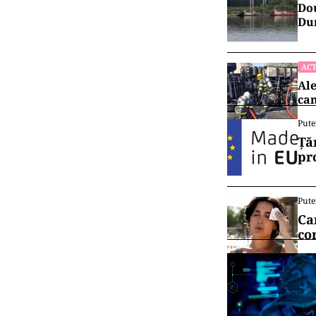
Dou
Dun
ACT
Ale
cam
Pute
Ță
pr
Pute
Ca
co