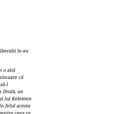
beralii le-au
 o altă
ntinuare că
să-l
n Drulă, un
 şi lui Kelemen
n felul acesta
pentru ceea ce