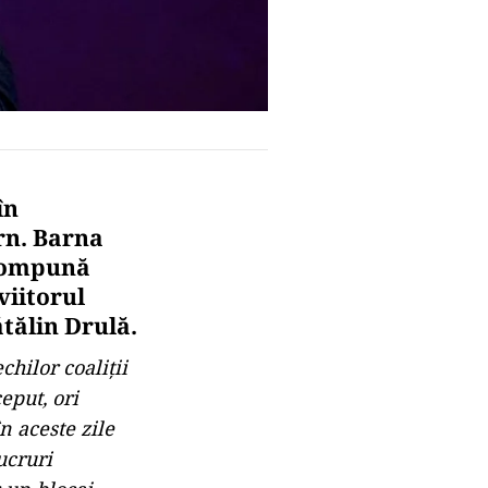
în
rn. Barna
 compună
viitorul
tălin Drulă.
chilor coaliţii
eput, ori
n aceste zile
ucruri