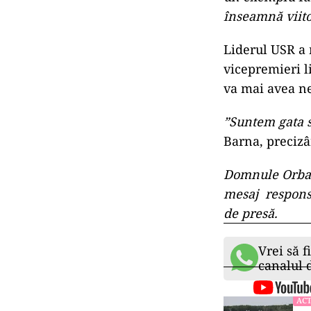
înseamnă viito
Liderul USR a
vicepremieri li
va mai avea ne
”Suntem gata 
Barna, precizâ
Domnule Orban,
mesaj responsa
de presă.
Vrei să f
canalul
ACT