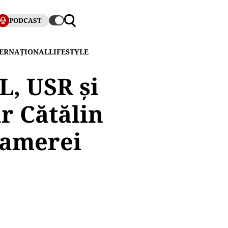
PODCAST
TERNAȚIONAL
LIFESTYLE
L, USR şi
r Cătălin
Camerei