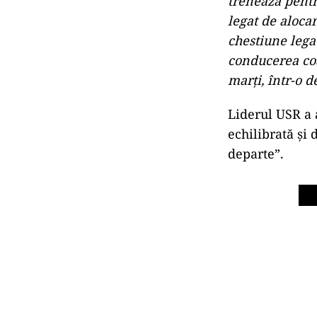
trenează pentr
legat de alocar
chestiune lega
conducerea coa
marţi, într-o 
Liderul USR a a
echilibrată şi
departe”.