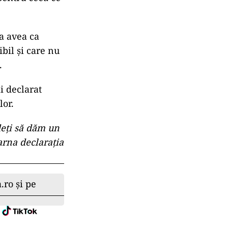
a avea ca
ibil şi care nu
”.
i declarat
lor.
deţi să dăm un
arna declaraţia
.ro și pe