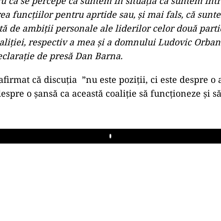
u că se percepe că suntem în situaţia că suntem într
ea funcţiilor pentru aprtide sau, şi mai fals, că sunt
tă de ambiţii personale ale liderilor celor două part
liţiei, respectiv a mea şi a domnului Ludovic Orban”
declaraţie de presă Dan Barna.
firmat că discuția ”nu este poziţii, ci este despre o 
 despre o şansă ca această coaliţie să funcţioneze şi 
Play