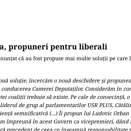
, propuneri pentru liberali
unțat că au fost propuse mai multe soluții pe care li
uă soluţie, încercăm o nouă deschidere şi propunem
 conducerea Camerei Deputaţilor. Considerăm în co
tei coaliţii trebuie să existe. Pe cale de consecinţă, o 
derul de grup al parlamentarilor USR PLUS, Cătăli
ienţă semnificativă (…) Îi propun lui Ludovic Orban
m împreună în acest Guvern ca vicepremieri, dând î
ă precedent de ceea ce înseamnă responsabilitate 