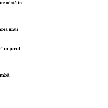
ate odată în
area unui
” în jurul
himbă