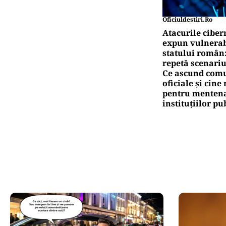
Oficiuldestiri.ro
Atacurile ciber
expun vulnerabi
statului român
repetă scenariu
Ce ascund comu
oficiale și cin
pentru mentena
instituțiilor pu