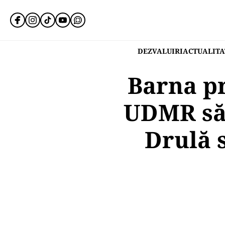
DEZVALUIRI
ACTUALITA
Barna pr
UDMR să 
Drulă 