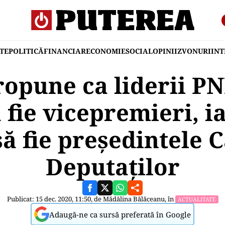
TE
POLITICĂ
FINANCIAR
ECONOMIE
SOCIAL
OPINII
ZVONURI
IN
opune ca liderii PN
fie vicepremieri, ia
să fie preşedintele 
Deputaţilor
Publicat: 15 dec. 2020, 11:50, de
Mădălina Bălăceanu
, în
ACTUALITATE
Adaugă-ne ca sursă preferată în Google