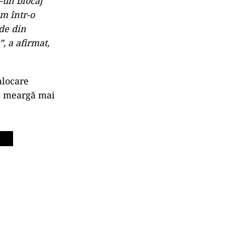
-un blocaj
em într-o
ide din
, a afirmat,
alocare
să meargă mai