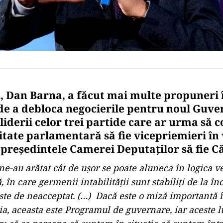
, Dan Barna, a făcut mai multe propuneri 
de a debloca negocierile pentru noul Guve
liderii celor trei partide care ar urma să
tate parlamentară să fie vicepriemieri în 
 președintele Camerei Deputaților să fie Că
ne-au arătat cât de uşor se poate aluneca în logica ve
 în care germenii intabilităţii sunt stabiliţi de la înc
este de neacceptat. (…) Dacă este o miză importantă î
, aceasta este Programul de guvernare, iar aceste l