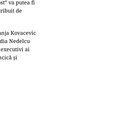
t” va putea fi
ribuit de
anja Kovacevic
audia Nedelcu
executivi ai
cică şi