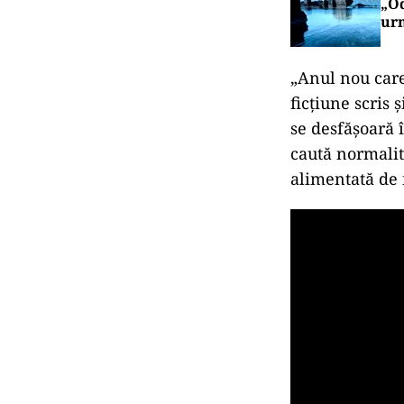
„Od
urm
„Anul nou care
ficţiune scris
se desfăşoară î
caută normalita
alimentată de 