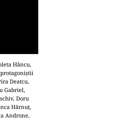
oleta Hâncu,
protagoniştii
vira Deatcu,
u Gabriel,
schiv, Doru
inca Hărnuţ,
ta Androne,