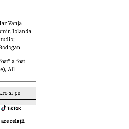
 iar Vanja
omir, Iolanda
tudio;
 Bodogan.
ost” a fost
e), All
.ro și pe
are relații