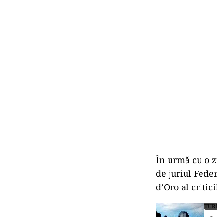
În urmă cu o zi
de juriul Feder
d’Oro al criti
TUR