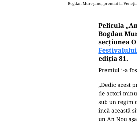
Bogdan Mureșanu, premiat la Veneți
Pelicula „An
Bogdan Mure
secţiunea O
Festivalului
ediţia 81.
Premiul i-a fo
„Dedic acest p
de actori minu
sub un regim d
încă această si
un An Nou aşa