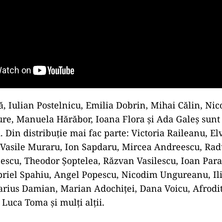
, Iulian Postelnicu, Emilia Dobrin, Mihai Călin, Nic
e, Manuela Hărăbor, Ioana Flora şi Ada Galeş sunt 
. Din distribuţie mai fac parte: Victoria Raileanu, El
Vasile Muraru, Ion Sapdaru, Mircea Andreescu, Rad
escu, Theodor Şoptelea, Răzvan Vasilescu, Ioan Para
briel Spahiu, Angel Popescu, Nicodim Ungureanu, Il
arius Damian, Marian Adochiţei, Dana Voicu, Afrodi
 Luca Toma şi mulţi alţii.