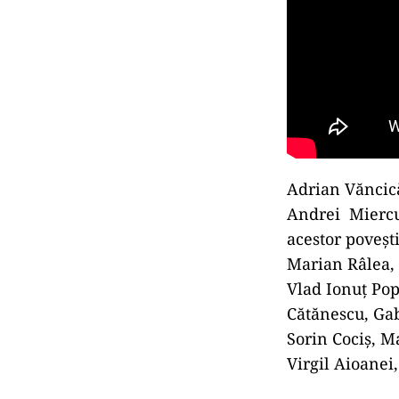
Adrian Văncică
Andrei Miercur
acestor poveşti
Marian Râlea, 
Vlad Ionuţ Pop
Cătănescu, Ga
Sorin Cociş, M
Virgil Aioanei,