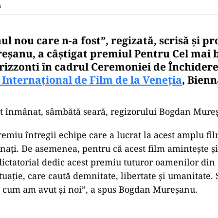
a
ul nou care n-a fost”, regizată, scrisă şi p
şanu, a câştigat premiul Pentru Cel mai
rizzonti în cadrul Ceremoniei de Închidere
 Internaţional de Film de la Veneţia
, Bien
st înmânat, sâmbătă seară, regizorului Bogdan Mure
remiu întregii echipe care a lucrat la acest amplu fil
naţi. De asemenea, pentru că acest film aminteşte şi
ictatorial dedic acest premiu tuturor oamenilor din 
tuaţie, care caută demnitate, libertate şi umanitate. 
 cum am avut şi noi”, a spus Bogdan Mureşanu.