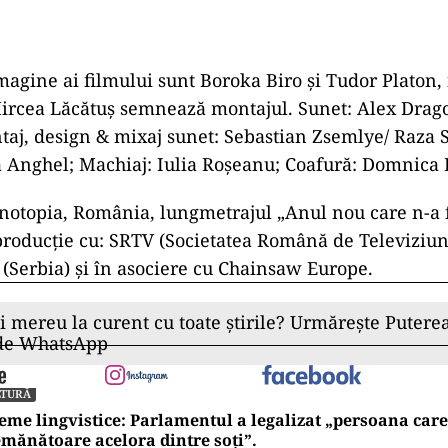
imagine ai filmului sunt Boroka Biro şi Tudor Platon,
ircea Lăcătuş semnează montajul. Sunet: Alex Drag
aj, design & mixaj sunet: Sebastian Zsemlye/ Raza S
 Anghel; Machiaj: Iulia Roşeanu; Coafură: Domnica
notopia, România, lungmetrajul „Anul nou care n-a f
-producţie cu: SRTV (Societatea Română de Televiziun
 (Serbia) şi în asociere cu Chainsaw Europe.
ii mereu la curent cu toate știrile? Urmărește Puterea
 de WhatsApp
LTURĂ
eme lingvistice: Parlamentul a legalizat „persoana care 
mănătoare acelora dintre soți”.