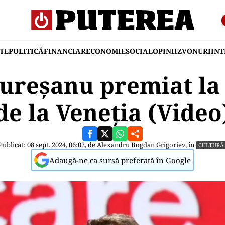
TE
POLITICĂ
FINANCIAR
ECONOMIE
SOCIAL
OPINII
ZVONURI
IN
reșanu premiat la 
de la Veneția (Video
Publicat: 08 sept. 2024, 06:02, de
Alexandru Bogdan Grigoriev
, în
CULTURĂ
Adaugă-ne ca sursă preferată în Google