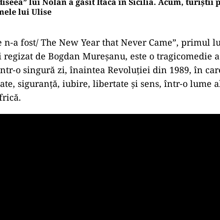
iseea” lui Nolan a găsit Itaca în Sicilia. Acum, turiștii
ele lui Ulise
 n-a fost/ The New Year that Never Came”, primul l
 şi regizat de Bogdan Mureşanu, este o tragicomedie a
ntr-o singură zi, înaintea Revoluţiei din 1989, în ca
te, siguranţă, iubire, libertate şi sens, într-o lume 
frică.