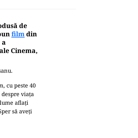
rodusă de
 bun
film
din
 a
nale Cinema,
şanu.
m, cu peste 40
 despre viaţa
lume aflaţi
Sper să aveţi