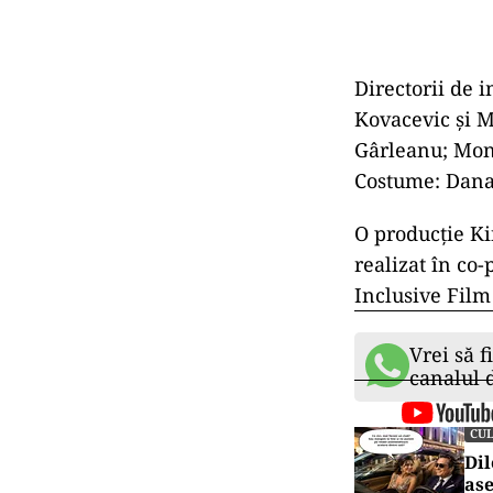
Directorii de 
Kovacevic şi M
Gârleanu; Mont
Costume: Dana
O producţie Ki
realizat în co
Inclusive Film
Vrei să f
canalul
CU
Dil
ase