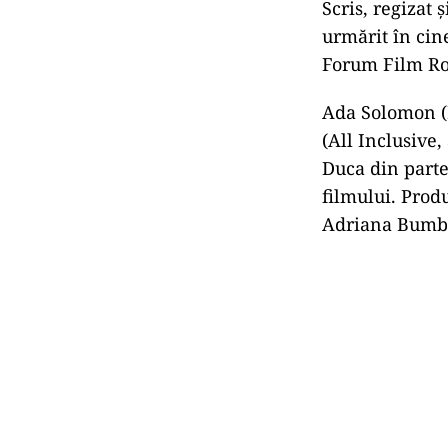
Scris, regizat
urmărit în cin
Forum Film R
Ada Solomon (
(All Inclusive,
Duca din parte
filmului. Prod
Adriana Bumb