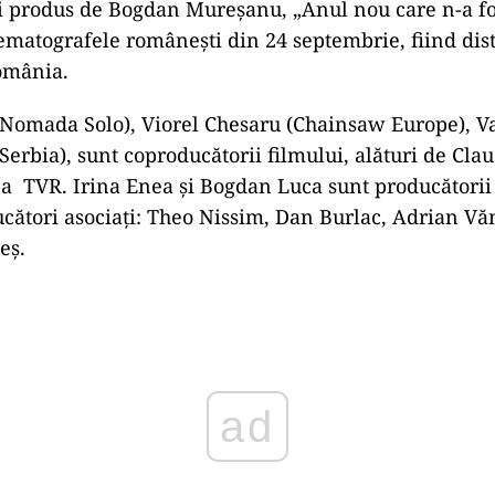
 şi produs de Bogdan Mureşanu, „Anul nou care n-a fos
ematografele româneşti din 24 septembrie, fiind dist
omânia.
Nomada Solo), Viorel Chesaru (Chainsaw Europe), V
 Serbia), sunt coproducătorii filmului, alături de Cl
a TVR. Irina Enea şi Bogdan Luca sunt producătorii 
ucători asociaţi: Theo Nissim, Dan Burlac, Adrian Văn
eş.
ad