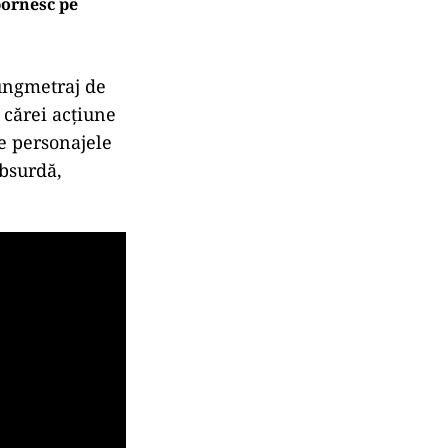
 pornesc pe
ungmetraj de
 cărei acţiune
re personajele
absurdă,