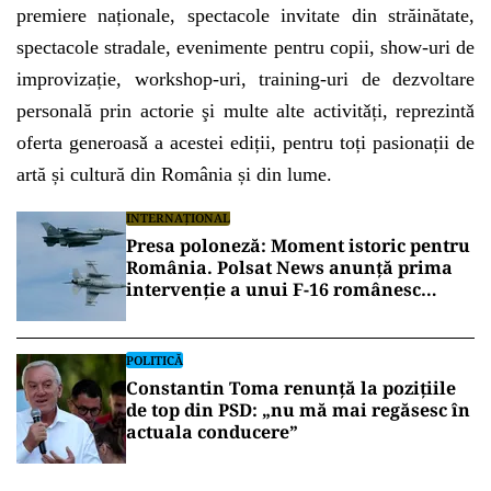
premiere naționale, spectacole invitate din străinătate,
spectacole stradale, evenimente pentru copii, show-uri de
improvizație, workshop-uri, training-uri de dezvoltare
personală prin actorie şi multe alte activitǎți, reprezintǎ
oferta generoasǎ a acestei ediții, pentru toți pasionații de
artă și cultură din România și din lume.
INTERNAȚIONAL
Presa poloneză: Moment istoric pentru
România. Polsat News anunță prima
intervenție a unui F-16 românesc
împotriva unei drone în spațiul aerian
NATO
POLITICĂ
Constantin Toma renunță la pozițiile
de top din PSD: „nu mă mai regăsesc în
actuala conducere”