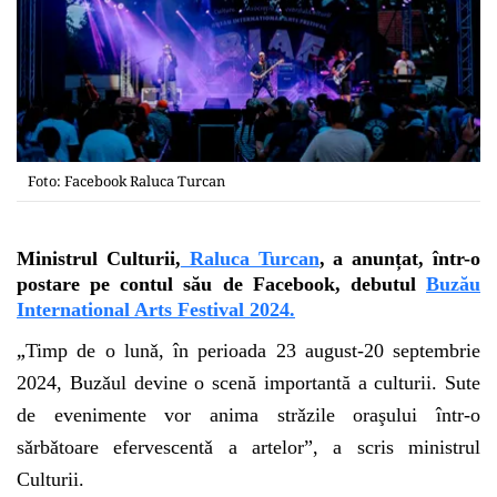
Foto: Facebook Raluca Turcan
Ministrul Culturii,
Raluca Turcan
, a anunțat, într-o
postare pe contul său de Facebook, debutul
Buzău
International Arts Festival 2024.
„
Timp de o lunǎ, în perioada 23 august-20 septembrie
2024, Buzǎul devine o scenă importantă a culturii. Sute
de evenimente vor anima strǎzile oraşului într-o
sǎrbǎtoare efervescentǎ a artelor”, a scris ministrul
Culturii.