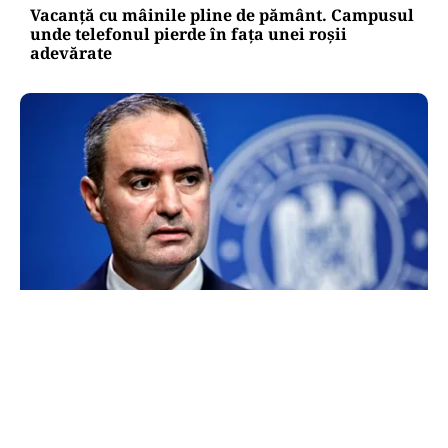
Vacanță cu mâinile pline de pământ. Campusul
unde telefonul pierde în fața unei roșii
adevărate
FINANȚE
Alexandru Nazare, optimist după ce România a
evitat la limită retrogradarea la „junk”.
Ministrul anunță creștere economică de peste
2% în 2027