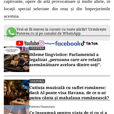
captivante, opere de artă provocatoare și multe altele, în
locații special selectate din oraș și din împrejurimile
acestuia.
Vrei să fii mereu la curent cu toate știrile? Urmărește
Puterea.ro și pe canalul de WhatsApp
CULTURĂ
Dileme lingvistice: Parlamentul a
legalizat „persoana care are relații
asemănătoare acelora dintre soți”.
CULTURĂ
Cutiuța muzicală cu suflet românesc:
dacă AI poate visa Havana, de ce n-ar
putea cânta și mahalaua românească?
Puterea Financiara
Ce înseamnă pentru viața de zi cu zi a