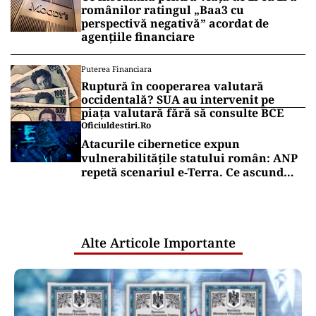
românilor ratingul „Baa3 cu
perspectivă negativă” acordat de
agențiile financiare
Puterea Financiara
Ruptură în cooperarea valutară
occidentală? SUA au intervenit pe
piața valutară fără să consulte BCE
Oficiuldestiri.ro
Atacurile cibernetice expun
vulnerabilitățile statului român: ANP
repetă scenariul e‑Terra. Ce ascund
comunicările oficiale și cine răspunde
pentru mentenanța IT a instituțiilor
publice
Alte Articole Importante