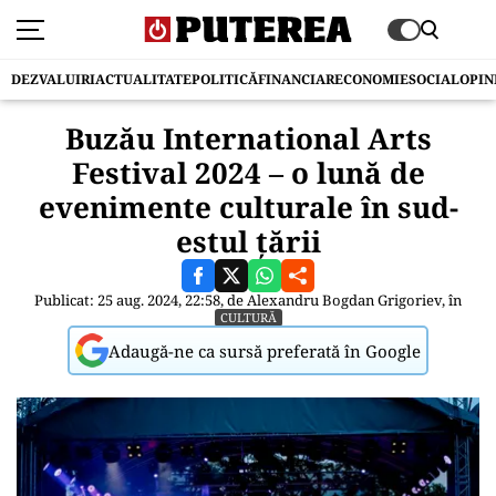
DEZVALUIRI
ACTUALITATE
POLITICĂ
FINANCIAR
ECONOMIE
SOCIAL
OPIN
Buzău International Arts
Festival 2024 – o lună de
evenimente culturale în sud-
estul țării
Publicat: 25 aug. 2024, 22:58, de
Alexandru Bogdan Grigoriev
, în
CULTURĂ
Adaugă-ne ca sursă preferată în Google