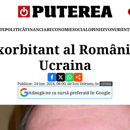
TE
POLITICĂ
FINANCIAR
ECONOMIE
SOCIAL
OPINII
ZVONURI
IN
xorbitant al Români
Ucraina
Publicat: 24 iun. 2024, 08:00, de
Ion Teleanu
, în
OPINII
Adaugă-ne ca sursă preferată în Google