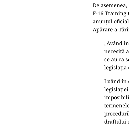
De asemenea, t
F-16 Training 
anunțul oficial
Apărare a Țări
„Având în 
necesită a
ce au ca s
legislația
Luând în c
legislație
imposibili
termenelor
proceduri
draftului