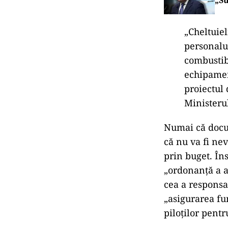
„Su
„Cheltuiel
personalul
combustib
echipament
proiectul
Ministeru
Numai că docum
că nu va fi ne
prin buget. În
„ordonanță a a
cea a responsa
„asigurarea fun
piloților pent