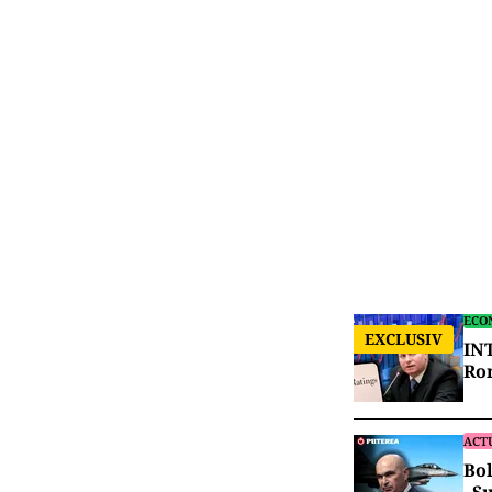
ECO
EXCLUSIV
INT
Rom
ACT
Bol