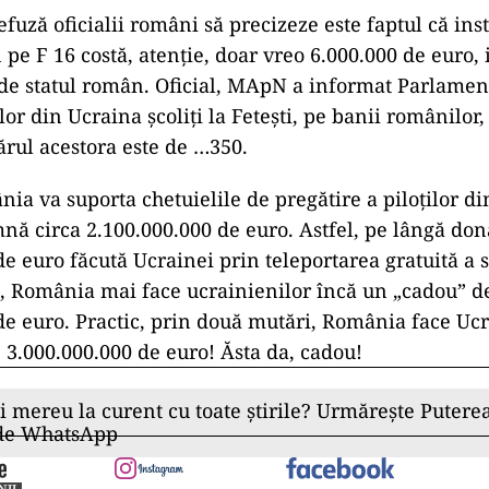
efuză oficialii români să precizeze este faptul că ins
 pe F 16 costă, atenție, doar vreo 6.000.000 de euro, 
 de statul român. Oficial, MApN a informat Parlamen
or din Ucraina școliți la Fetești, pe banii românilor, 
ărul acestora este de …350.
nia va suporta chetuielile de pregătire a piloților di
nă circa 2.100.000.000 de euro. Astfel, pe lângă don
de euro făcută Ucrainei prin teleportarea gratuită a 
t, România mai face ucrainienilor încă un „cadou” d
de euro. Practic, prin două mutări, România face Uc
 3.000.000.000 de euro! Ăsta da, cadou!
ii mereu la curent cu toate știrile? Urmărește Puterea
 de WhatsApp
NII