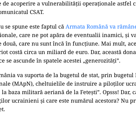
de acoperire a vulnerabilității operaționale astfel c
comunicatul CSAT.
nu se spune este faptul că
Armata Română va rămân
ionale, care ne pot apăra de eventualii inamici, și 
te două, care nu sunt încă în funcţiune. Mai mult, ac
iot costă circa un miliard de euro. Dar, această dona
ce se ascunde în spatele acestei „generozități”.
nia va suporta de la bugetul de stat, prin bugetul 
nale (MApN), cheltuielile de instruire a piloților uc
la baza militară aeriană de la Fetești”. Opsss! Dar, c
oților ucrainieni și care este numărul acestora? Nu p
et.
Play