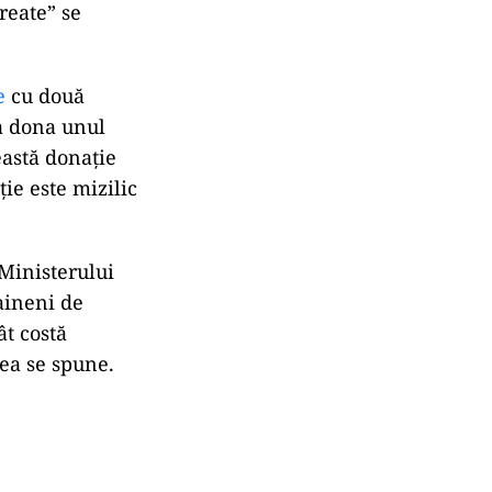
reate” se
e
cu două
va dona unul
eastă donație
ție este mizilic
Ministerului
raineni de
ât costă
rea se spune.