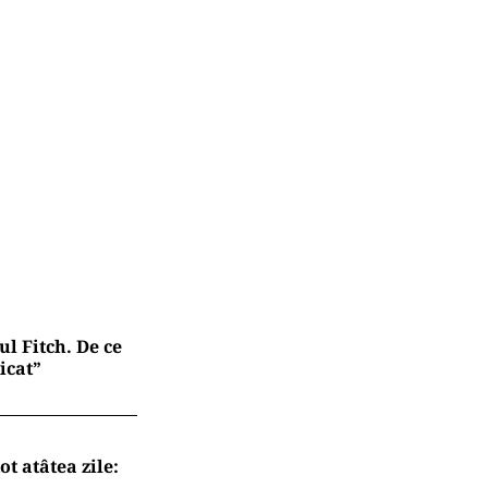
l Fitch. De ce
icat”
t atâtea zile: