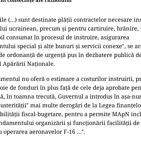
nt consecințe ale războiului”
ile (…) sunt destinate plății contractelor necesare ins
ui ucrainean, precum și pentru cartiruire, hrănire, 
il consumat în procesul de instruire, asigurarea
ului special și alte bunuri și servicii conexe″, se ar
 de ordonanță de urgență pus în dezbatere publică d
l Apărării Naționale.
entul nu oferă o estimare a costurilor instruirii, p
voie de fonduri în plus față de cele deja aprobate 
să, în toamna trecută, Guvernul a introdus în așa-nu
usterității″ mai multe derogări de la Legea finanțelo
bilității fiscal-bugetare, pentru a permite MApN inc
damentului organizării și funcționării facilității de 
ru operarea aeronavelor F-16 …″.