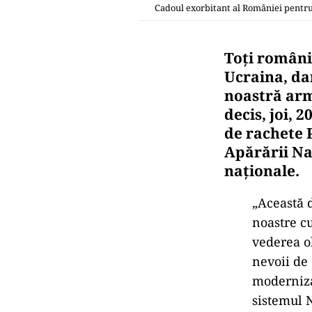
Cadoul exorbitant al României pentr
Toți românii
Ucraina, dar
noastră arm
decis, joi, 
de rachete 
Apărării Na
naționale.
„Această d
noastre cu
vederea o
nevoii de 
moderniza
sistemul N