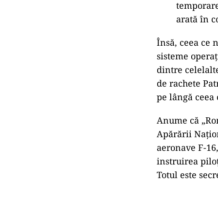
temporare 
arată în 
Însă, ceea ce 
sisteme operaț
dintre celelal
de rachete Patr
pe lângă ceea 
Anume că „Româ
Apărării Națio
aeronave F-16, 
instruirea pil
Totul este secr