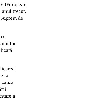
-16 (European
 anul trecut,
ul Suprem de
 ce
ităților
licată
plicarea
ce la
n cauza
ării
entare a