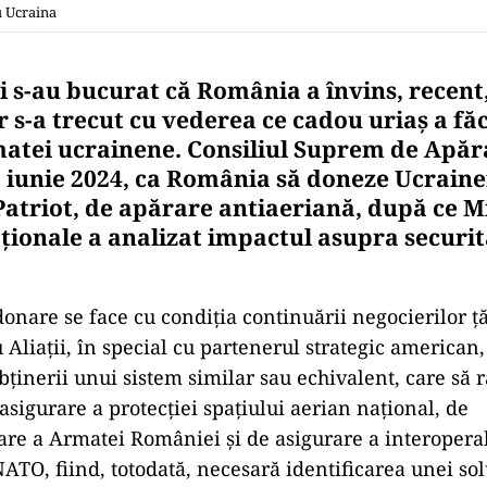
u Ucraina
 s-au bucurat că România a învins, recent, 
 s-a trecut cu vederea ce cadou uriaș a fă
atei ucrainene. Consiliul Suprem de Apăra
20 iunie 2024, ca România să doneze Ucraine
Patriot, de apărare antiaeriană, după ce M
ționale a analizat impactul asupra securit
onare se face cu condiția continuării negocierilor ță
 Aliații, în special cu partenerul strategic american,
bținerii unui sistem similar sau echivalent, care să
asigurare a protecției spațiului aerian național, de
re a Armatei României și de asigurare a interoperabi
ATO, fiind, totodată, necesară identificarea unei sol