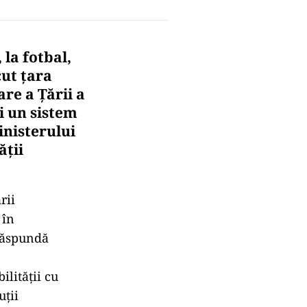
la fotbal,
cut țara
re a Țării a
i un sistem
inisterului
ății
rii
 în
 răspundă
lității cu
uții