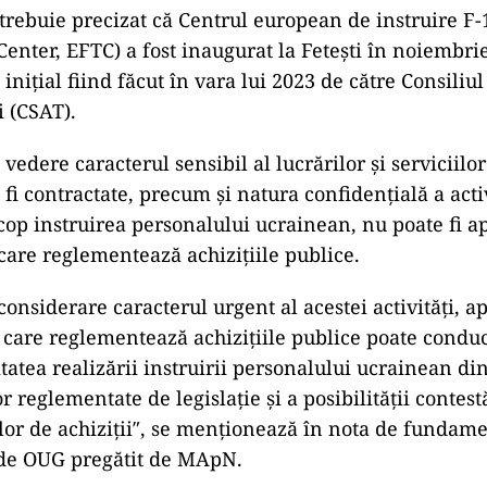
rebuie precizat că Centrul european de instruire F
Center, EFTC) a fost inaugurat la Fetești în noiembrie
 inițial fiind făcut în vara lui 2023 de către Consili
i (CSAT).
vedere caracterul sensibil al lucrărilor și serviciilor
 fi contractate, precum și natura confidențială a activ
cop instruirea personalului ucrainean, nu poate fi ap
 care reglementează achizițiile publice.
onsiderare caracterul urgent al acestei activități, a
i care reglementează achizițiile publice poate condu
tatea realizării instruirii personalului ucrainean di
 reglementate de legislație și a posibilității contest
lor de achiziții″, se menționează în nota de fundam
 de OUG pregătit de MApN.