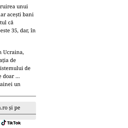
truirea unui
iar acești bani
tul că
este 35, dar, în
n Ucraina,
ația de
sistemului de
e doar …
rainei un
.ro și pe