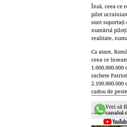
Însă, ceea ce r
pilot ucrainian
sunt suportați
numărul piloțil
realitate, num
Ca atare, Româ
ceea ce înseam
1.000.000.000 
rachete Patrio
2.100.000.000 
cadou de peste
Vrei să f
canalul
OPI