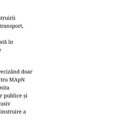
truirii
transport,
ată în
e
recizând doar
pentru MApN
mita
r publice și
lusiv
instruire a