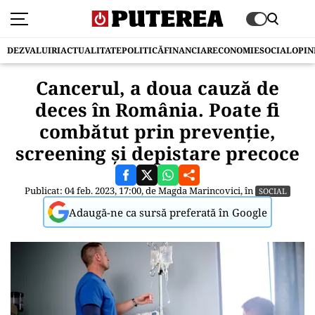
DEZVALUIRI
ACTUALITATE
POLITICĂ
FINANCIAR
ECONOMIE
SOCIAL
OPIN
Cancerul, a doua cauză de
deces în România. Poate fi
combătut prin prevenție,
screening și depistare precoce
Publicat: 04 feb. 2023, 17:00, de
Magda Marincovici
, în
SOCIAL
Adaugă-ne ca sursă preferată în Google