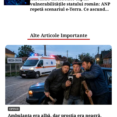
vulnerabilitățile statului român: ANP
repetă scenariul e‑Terra. Ce ascund
comunicările oficiale și cine răspunde
pentru mentenanța IT a instituțiilor
publice
Alte Articole Importante
OPINII
Ambulanța era albă, dar prostia era neagră.