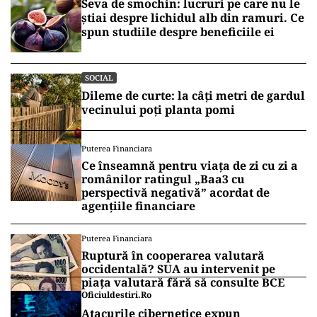
Seva de smochin: lucruri pe care nu le
știai despre lichidul alb din ramuri. Ce
spun studiile despre beneficiile ei
SOCIAL
Dileme de curte: la câți metri de gardul
vecinului poți planta pomi
Puterea Financiara
Ce înseamnă pentru viața de zi cu zi a
românilor ratingul „Baa3 cu
perspectivă negativă” acordat de
agențiile financiare
Puterea Financiara
Ruptură în cooperarea valutară
occidentală? SUA au intervenit pe
piața valutară fără să consulte BCE
Oficiuldestiri.ro
Atacurile cibernetice expun