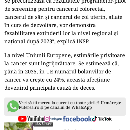
Se preconizează că rezultatele programelor-pilot
de screening pentru cancerul colorectal,
cancerul de sân şi cancerul de col uterin, aflate
în curs de dezvoltare, vor demonstra
fezabilitatea extinderii lor la nivel regional şi
naţional după 2023″, explică INSP.
La nivel Uniunii Europene, estimările privitoare
la cancer sunt îngrijorătoare. Se estimează că,
până în 2035, în UE numărul bolanvilor de
cancer va crește cu 24%, această afecțiune
devenind principala cauză de deces.
Vrei să fii mereu la curent cu toate știrile? Urmărește
Puterea.ro și pe canalul de WhatsApp
SĂNĂTATE