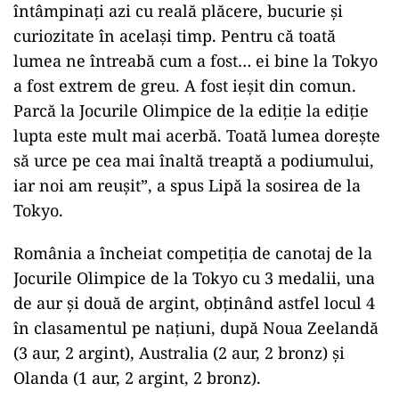
întâmpinaţi azi cu reală plăcere, bucurie şi
curiozitate în acelaşi timp. Pentru că toată
lumea ne întreabă cum a fost… ei bine la Tokyo
a fost extrem de greu. A fost ieşit din comun.
Parcă la Jocurile Olimpice de la ediţie la ediţie
lupta este mult mai acerbă. Toată lumea doreşte
să urce pe cea mai înaltă treaptă a podiumului,
iar noi am reuşit”, a spus Lipă la sosirea de la
Tokyo.
România a încheiat competiţia de canotaj de la
Jocurile Olimpice de la Tokyo cu 3 medalii, una
de aur şi două de argint, obţinând astfel locul 4
în clasamentul pe naţiuni, după Noua Zeelandă
(3 aur, 2 argint), Australia (2 aur, 2 bronz) şi
Olanda (1 aur, 2 argint, 2 bronz).