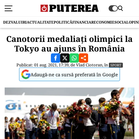
DEZVALUIRI
ACTUALITATE
POLITICĂ
FINANCIAR
ECONOMIE
SOCIAL
OPIN
Canotorii medaliați olimpici la
Tokyo au ajuns în România
Publicat: 01 aug. 2021, 17:39, de
Vlad Ciotoran
, în
SPORT
Adaugă-ne ca sursă preferată în Google