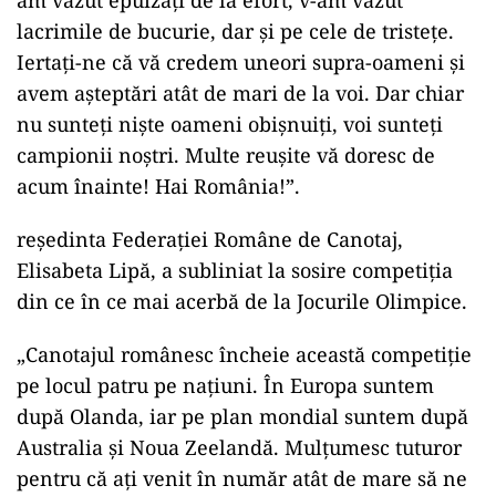
am văzut epuizaţi de la efort, v-am văzut
lacrimile de bucurie, dar şi pe cele de tristeţe.
Iertaţi-ne că vă credem uneori supra-oameni şi
avem aşteptări atât de mari de la voi. Dar chiar
nu sunteţi nişte oameni obişnuiţi, voi sunteţi
campionii noştri. Multe reuşite vă doresc de
acum înainte! Hai România!”.
reşedinta Federaţiei Române de Canotaj,
Elisabeta Lipă, a subliniat la sosire competiţia
din ce în ce mai acerbă de la Jocurile Olimpice.
„Canotajul românesc încheie această competiţie
pe locul patru pe naţiuni. În Europa suntem
după Olanda, iar pe plan mondial suntem după
Australia şi Noua Zeelandă. Mulţumesc tuturor
pentru că aţi venit în număr atât de mare să ne