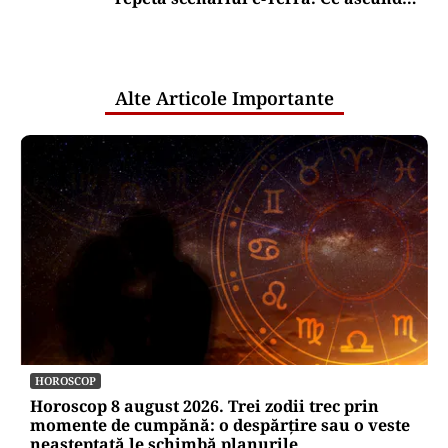
comunicările oficiale și cine răspunde
pentru mentenanța IT a instituțiilor
publice
Alte Articole Importante
HOROSCOP
Horoscop 8 august 2026. Trei zodii trec prin
momente de cumpănă: o despărțire sau o veste
neașteptată le schimbă planurile