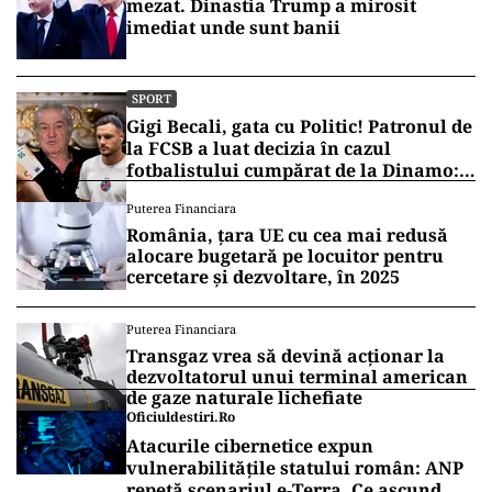
mezat. Dinastia Trump a mirosit
imediat unde sunt banii
SPORT
Gigi Becali, gata cu Politic! Patronul de
la FCSB a luat decizia în cazul
fotbalistului cumpărat de la Dinamo:
„Fac curățenie! Nu e de echipa asta”
Puterea Financiara
România, țara UE cu cea mai redusă
alocare bugetară pe locuitor pentru
cercetare și dezvoltare, în 2025
Puterea Financiara
Transgaz vrea să devină acționar la
dezvoltatorul unui terminal american
de gaze naturale lichefiate
Oficiuldestiri.ro
Atacurile cibernetice expun
vulnerabilitățile statului român: ANP
repetă scenariul e‑Terra. Ce ascund