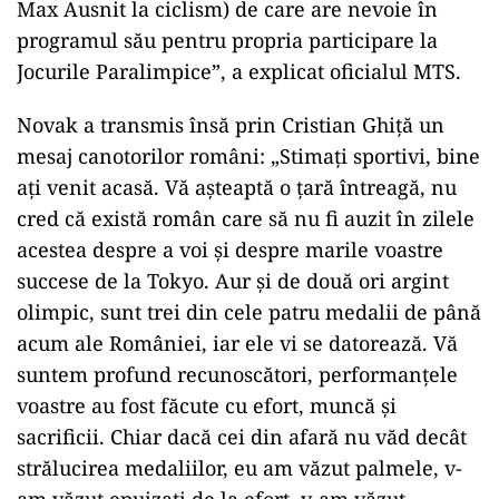
Max Ausnit la ciclism) de care are nevoie în
programul său pentru propria participare la
Jocurile Paralimpice”, a explicat oficialul MTS.
Novak a transmis însă prin Cristian Ghiţă un
mesaj canotorilor români: „Stimaţi sportivi, bine
aţi venit acasă. Vă aşteaptă o ţară întreagă, nu
cred că există român care să nu fi auzit în zilele
acestea despre a voi şi despre marile voastre
succese de la Tokyo. Aur şi de două ori argint
olimpic, sunt trei din cele patru medalii de până
acum ale României, iar ele vi se datorează. Vă
suntem profund recunoscători, performanţele
voastre au fost făcute cu efort, muncă şi
sacrificii. Chiar dacă cei din afară nu văd decât
strălucirea medaliilor, eu am văzut palmele, v-