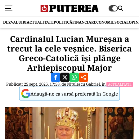
DEZVALUIRI
ACTUALITATE
POLITICĂ
FINANCIAR
ECONOMIE
SOCIAL
OPIN
Cardinalul Lucian Mureșan a
trecut la cele veșnice. Biserica
Greco-Catolică își plânge
Arhiepiscopul Major
Publicat: 25 sept. 2025, 17:58, de
Nitulescu Gabriel
, în
ACTUALITATE
Adaugă-ne ca sursă preferată în Google