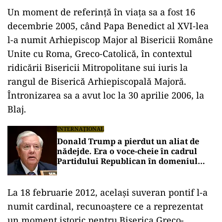
Un moment de referință în viața sa a fost 16
decembrie 2005, când Papa Benedict al XVI-lea
l-a numit Arhiepiscop Major al Bisericii Române
Unite cu Roma, Greco-Catolică, în contextul
ridicării Bisericii Mitropolitane sui iuris la
rangul de Biserică Arhiepiscopală Majoră.
Întronizarea sa a avut loc la 30 aprilie 2006, la
Blaj.
INTERNAȚIONAL
Donald Trump a pierdut un aliat de
nădejde. Era o voce-cheie în cadrul
Partidului Republican în domeniul
apărării și al afacerilor internaționale
La 18 februarie 2012, același suveran pontif l-a
numit cardinal, recunoaștere ce a reprezentat
un moment istoric pentru Biserica Greco-