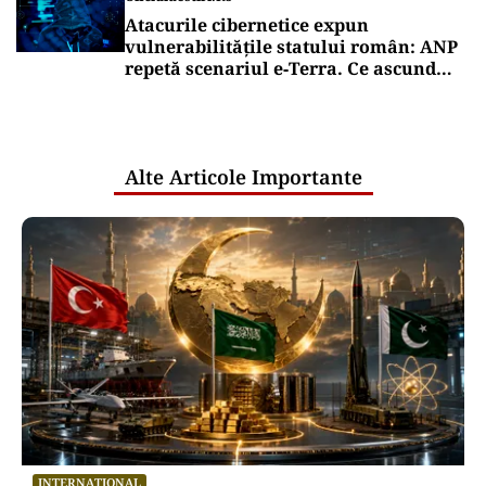
Atacurile cibernetice expun
vulnerabilitățile statului român: ANP
repetă scenariul e‑Terra. Ce ascund
comunicările oficiale și cine răspunde
pentru mentenanța IT a instituțiilor
publice
Alte Articole Importante
INTERNAȚIONAL