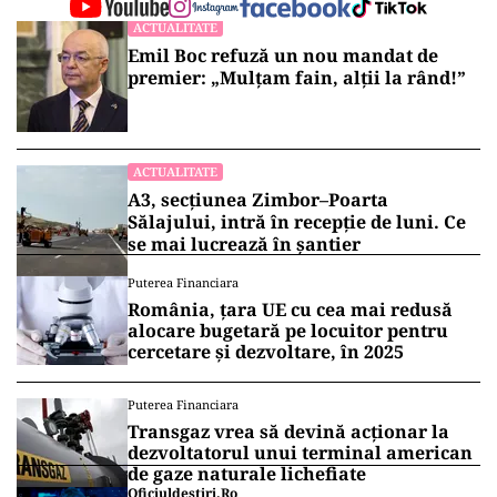
ACTUALITATE
Emil Boc refuză un nou mandat de
premier: „Mulțam fain, alții la rând!”
ACTUALITATE
A3, secțiunea Zimbor–Poarta
Sălajului, intră în recepție de luni. Ce
se mai lucrează în șantier
Puterea Financiara
România, țara UE cu cea mai redusă
alocare bugetară pe locuitor pentru
cercetare și dezvoltare, în 2025
Puterea Financiara
Transgaz vrea să devină acționar la
dezvoltatorul unui terminal american
de gaze naturale lichefiate
Oficiuldestiri.ro