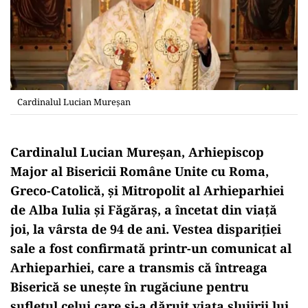
Cardinalul Lucian Mureșan
Cardinalul Lucian Mureșan, Arhiepiscop
Major al Bisericii Române Unite cu Roma,
Greco-Catolică, și Mitropolit al Arhieparhiei
de Alba Iulia și Făgăraș, a încetat din viață
joi, la vârsta de 94 de ani. Vestea dispariției
sale a fost confirmată printr-un comunicat al
Arhieparhiei, care a transmis că întreaga
Biserică se unește în rugăciune pentru
sufletul celui care și-a dăruit viața slujirii lui