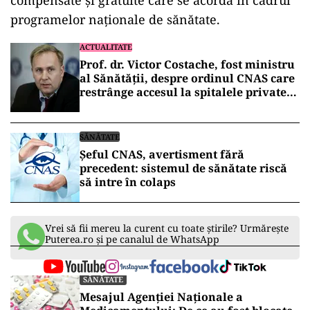
compensate și gratuite care se acordă în cadrul
programelor naționale de sănătate.
ACTUALITATE
Prof. dr. Victor Costache, fost ministru
al Sănătății, despre ordinul CNAS care
restrânge accesul la spitalele private:
„Este o aberație și o crimă la adresa
pacienților din România”
SĂNĂTATE
Șeful CNAS, avertisment fără
precedent: sistemul de sănătate riscă
să intre în colaps
Vrei să fii mereu la curent cu toate știrile? Urmărește
Puterea.ro și pe canalul de WhatsApp
SĂNĂTATE
Mesajul Agenției Naționale a