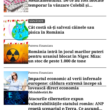
Medicamentului: De ce au fost blocate
temporar la vânzare Colebil și
Panzcebil
SĂNĂTATE
Cât costă să-ți salvezi câinele sau
pisica în România
Puterea Financiara
România intră în jocul marilor puteri
pentru uraniul blocat în Niger. Miza:
un stoc de peste 1.000 de tone
Puterea Financiara
Impactul economic al verii infernale
europene: căldura extremă începe să
lovească direct economia
Oficiuldestiri.ro
Atacurile cibernetice expun
vulnerabilitățile statului român: ANP
repetă scenariul e‑Terra. Ce ascund