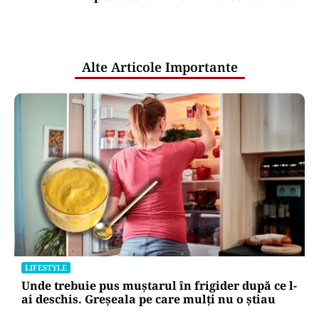
comunicările oficiale și cine răspunde
pentru mentenanța IT a instituțiilor
publice
Alte Articole Importante
LIFESTYLE
Unde trebuie pus muștarul în frigider după ce l-
ai deschis. Greșeala pe care mulți nu o știau