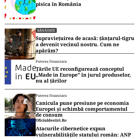
pisica în România
SĂNĂTATE
Supraviețuirea de acasă: țânțarul-tigru
a devenit vecinul nostru. Cum ne
apărăm?
Puterea Financiara
Țările UE reconfigurează conceptul
„Made in Europe” în jurul produselor,
nu al țărilor
Puterea Financiara
Canicula pune presiune pe economia
Europei și schimbă comportamentul
de consum
Oficiuldestiri.ro
Atacurile cibernetice expun
vulnerabilitățile statului român: ANP