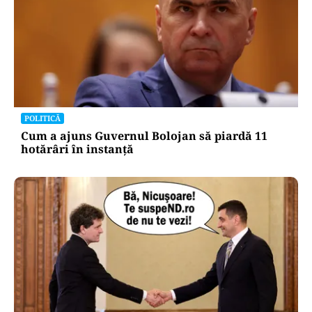
POLITICĂ
Cum a ajuns Guvernul Bolojan să piardă 11
hotărâri în instanță