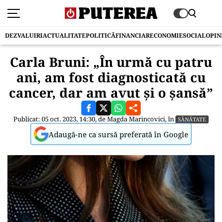
DEZVALUIRI
ACTUALITATE
POLITICĂ
FINANCIAR
ECONOMIE
SOCIAL
OPIN
Carla Bruni: „În urmă cu patru
ani, am fost diagnosticată cu
cancer, dar am avut și o șansă”
Publicat: 05 oct. 2023, 14:30, de
Magda Marincovici
, în
SĂNĂTATE
Adaugă-ne ca sursă preferată în Google