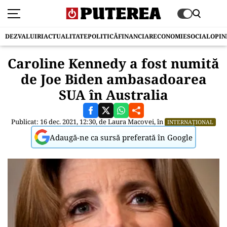
DEZVALUIRI
ACTUALITATE
POLITICĂ
FINANCIAR
ECONOMIE
SOCIAL
OPIN
Caroline Kennedy a fost numită
de Joe Biden ambasadoarea
SUA în Australia
Publicat: 16 dec. 2021, 12:30, de
Laura Macovei
, în
INTERNAȚIONAL
Adaugă-ne ca sursă preferată în Google