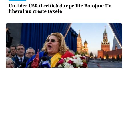
Un lider USR îl critică dur pe Ilie Bolojan: Un
liberal nu crește taxele
POLITICĂ
Tovarășa Șoșoacă: denunțată penal pentru
trădare și comunicarea de informații false
TOS
Politica Cookies
Protecția Datelor Personale