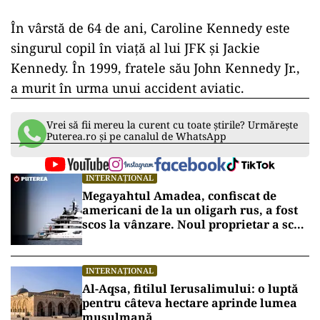
În vârstă de 64 de ani, Caroline Kennedy este
singurul copil în viaţă al lui JFK şi Jackie
Kennedy. În 1999, fratele său John Kennedy Jr.,
a murit în urma unui accident aviatic.
Vrei să fii mereu la curent cu toate știrile? Urmărește
Puterea.ro și pe canalul de WhatsApp
INTERNAȚIONAL
Megayahtul Amadea, confiscat de
americani de la un oligarh rus, a fost
scos la vânzare. Noul proprietar a scos
din conturi 187 de milioane de dolari
INTERNAȚIONAL
Al-Aqsa, fitilul Ierusalimului: o luptă
pentru câteva hectare aprinde lumea
musulmană