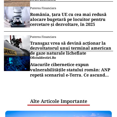
Puterea Financiara
România, țara UE cu cea mai redusă
alocare bugetară pe locuitor pentru
cercetare și dezvoltare, în 2025
Puterea Financiara
Transgaz vrea să devină acționar la
dezvoltatorul unui terminal american
de gaze naturale lichefiate
Oficiuldestiri.ro
Atacurile cibernetice expun
vulnerabilitățile statului român: ANP
repetă scenariul e‑Terra. Ce ascund
comunicările oficiale și cine răspunde
pentru mentenanța IT a instituțiilor
publice
Alte Articole Importante