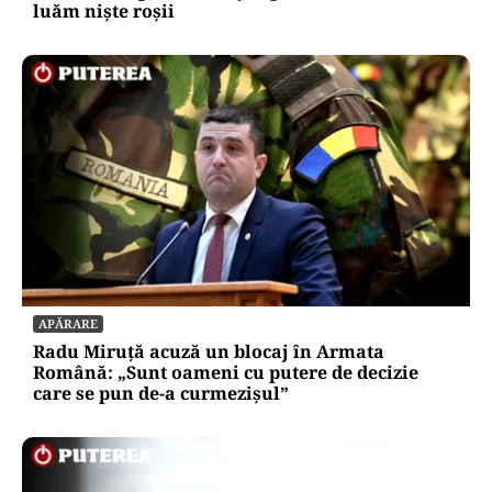
luăm niște roșii
APĂRARE
Radu Miruță acuză un blocaj în Armata
Română: „Sunt oameni cu putere de decizie
care se pun de-a curmezișul”