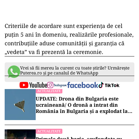
Criteriile de acordare sunt experiența de cel
puțin 5 ani în domeniu, realizările profesionale,
contribuțiile aduse comunității și garanția că
„vedeta” va fi prezentă la ceremonie.
Vrei să fii mereu la curent cu toate știrile? Urmărește
Puterea.ro și pe canalul de WhatsApp
ACTUALITATE
UPDATE: Drona din Bulgaria este
ucraineană/ O dronă a intrat din
România în Bulgaria şi a explodat la
100 de metri de graniţă
ACTUALITATE
Primele două barje, scufundate cu