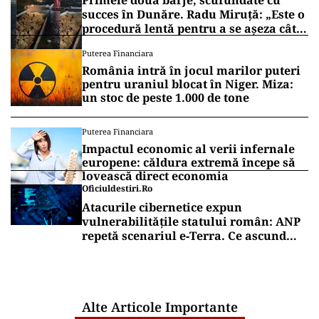
succes în Dunăre. Radu Miruță: „Este o
procedură lentă pentru a se așeza cât
mai bine”
Puterea Financiara
România intră în jocul marilor puteri
pentru uraniul blocat în Niger. Miza:
un stoc de peste 1.000 de tone
Puterea Financiara
Impactul economic al verii infernale
europene: căldura extremă începe să
lovească direct economia
Oficiuldestiri.ro
Atacurile cibernetice expun
vulnerabilitățile statului român: ANP
repetă scenariul e‑Terra. Ce ascund
comunicările oficiale și cine răspunde
pentru mentenanța IT a instituțiilor
publice
Alte Articole Importante