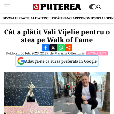
DEZVALUIRI
ACTUALITATE
POLITICĂ
FINANCIAR
ECONOMIE
SOCIAL
OPIN
Cât a plătit Vali Vijelie pentru o
stea pe Walk of Fame
Publicat: 06 feb. 2023, 22:27, de
Mariana Olteanu
, în
ACTUALITATE
Adaugă-ne ca sursă preferată în Google