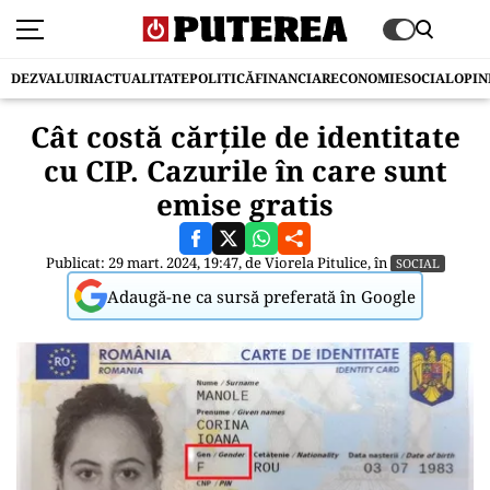
DEZVALUIRI
ACTUALITATE
POLITICĂ
FINANCIAR
ECONOMIE
SOCIAL
OPIN
Cât costă cărţile de identitate
cu CIP. Cazurile în care sunt
emise gratis
Publicat: 29 mart. 2024, 19:47, de
Viorela Pitulice
, în
SOCIAL
Adaugă-ne ca sursă preferată în Google