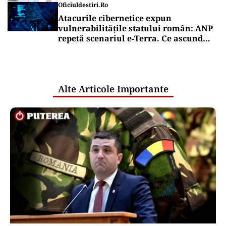
Oficiuldestiri.ro
Atacurile cibernetice expun
vulnerabilitățile statului român: ANP
repetă scenariul e‑Terra. Ce ascund
comunicările oficiale și cine răspunde
pentru mentenanța IT a instituțiilor
publice
Alte Articole Importante