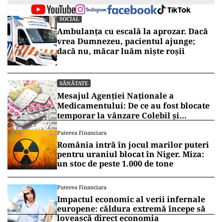
SOCIAL
Ambulanța cu escală la aprozar. Dacă
vrea Dumnezeu, pacientul ajunge;
dacă nu, măcar luăm niște roșii
SĂNĂTATE
Mesajul Agenției Naționale a
Medicamentului: De ce au fost blocate
temporar la vânzare Colebil și
Panzcebil
Puterea Financiara
România intră în jocul marilor puteri
pentru uraniul blocat în Niger. Miza:
un stoc de peste 1.000 de tone
Puterea Financiara
Impactul economic al verii infernale
europene: căldura extremă începe să
lovească direct economia