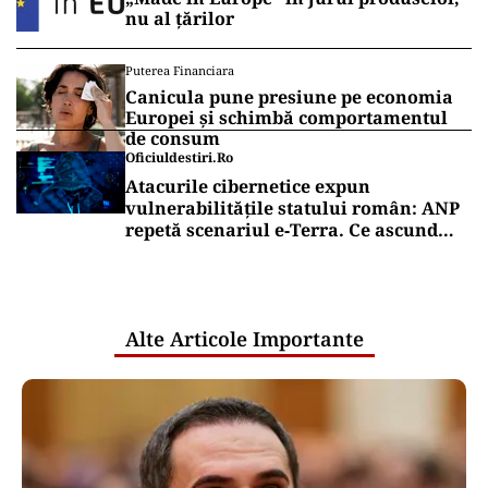
nu al țărilor
Puterea Financiara
Canicula pune presiune pe economia
Europei și schimbă comportamentul
de consum
Oficiuldestiri.ro
Atacurile cibernetice expun
vulnerabilitățile statului român: ANP
repetă scenariul e‑Terra. Ce ascund
comunicările oficiale și cine răspunde
pentru mentenanța IT a instituțiilor
publice
Alte Articole Importante