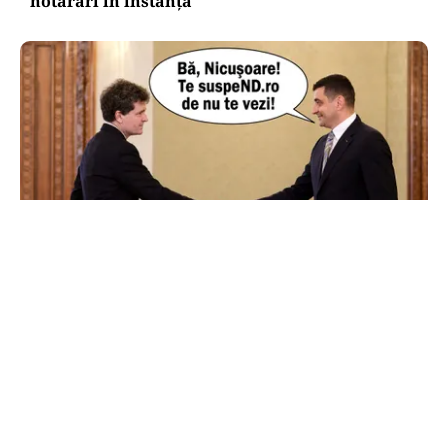
hotărâri în instanță
POLITICĂ
AUR și-a făcut site de suspendare. Deocamdată,
Nicușor Dan poate dormi liniștit
TOS
Politica Cookies
Protecția Datelor Personale
Despre Noi
Publicitate
Echipa