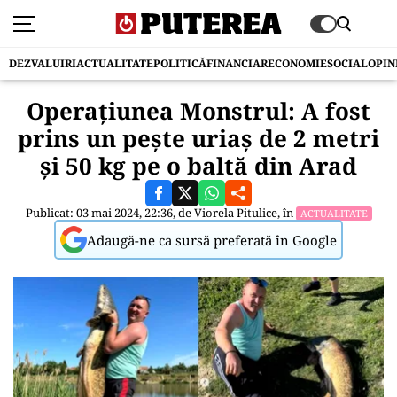
DEZVALUIRI
ACTUALITATE
POLITICĂ
FINANCIAR
ECONOMIE
SOCIAL
OPIN
Operațiunea Monstrul: A fost
prins un pește uriaș de 2 metri
și 50 kg pe o baltă din Arad
Publicat: 03 mai 2024, 22:36, de
Viorela Pitulice
, în
ACTUALITATE
Adaugă-ne ca sursă preferată în Google