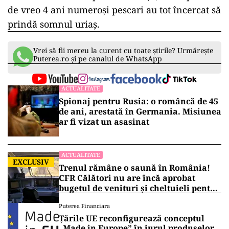
de vreo 4 ani numeroși pescari au tot încercat să
prindă somnul uriaș.
Vrei să fii mereu la curent cu toate știrile? Urmărește
Puterea.ro și pe canalul de WhatsApp
ACTUALITATE
Spionaj pentru Rusia: o româncă de 45
de ani, arestată în Germania. Misiunea
ar fi vizat un asasinat
ACTUALITATE
EXCLUSIV
Trenul rămâne o saună în România!
CFR Călători nu are încă aprobat
bugetul de venituri și cheltuieli pentru
2026
Puterea Financiara
Țările UE reconfigurează conceptul
„Made in Europe” în jurul produselor,