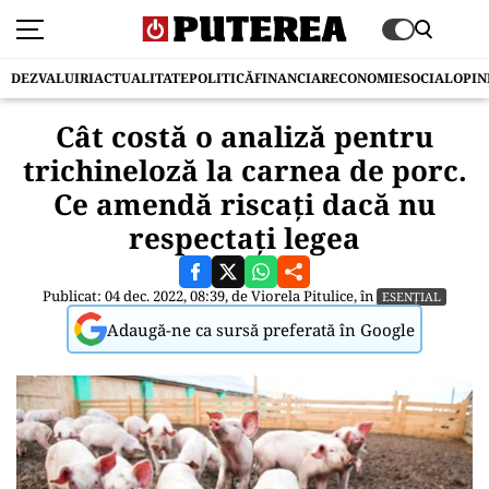
DEZVALUIRI
ACTUALITATE
POLITICĂ
FINANCIAR
ECONOMIE
SOCIAL
OPIN
Cât costă o analiză pentru
trichineloză la carnea de porc.
Ce amendă riscați dacă nu
respectați legea
Publicat: 04 dec. 2022, 08:39, de
Viorela Pitulice
, în
ESENȚIAL
Adaugă-ne ca sursă preferată în Google