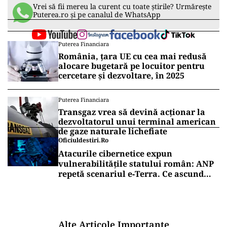
Vrei să fii mereu la curent cu toate știrile? Urmărește
Puterea.ro și pe canalul de WhatsApp
Puterea Financiara
România, țara UE cu cea mai redusă
alocare bugetară pe locuitor pentru
cercetare și dezvoltare, în 2025
Puterea Financiara
Transgaz vrea să devină acționar la
dezvoltatorul unui terminal american
de gaze naturale lichefiate
Oficiuldestiri.ro
Atacurile cibernetice expun
vulnerabilitățile statului român: ANP
repetă scenariul e‑Terra. Ce ascund
comunicările oficiale și cine răspunde
pentru mentenanța IT a instituțiilor
publice
Alte Articole Importante