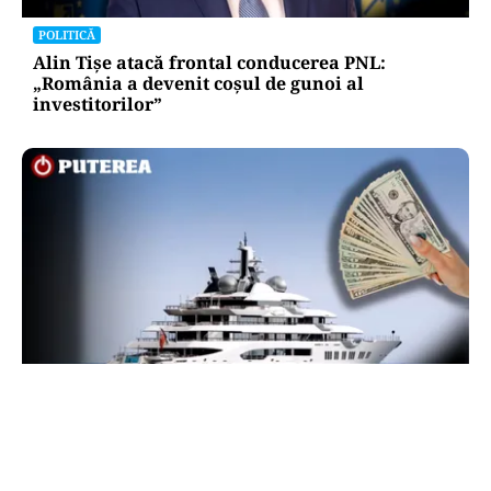
POLITICĂ
Alin Tișe atacă frontal conducerea PNL:
„România a devenit coșul de gunoi al
investitorilor”
INTERNAȚIONAL
Megayahtul Amadea, confiscat de americani de
la un oligarh rus, a fost scos la vânzare. Noul
proprietar a scos din conturi 187 de milioane de