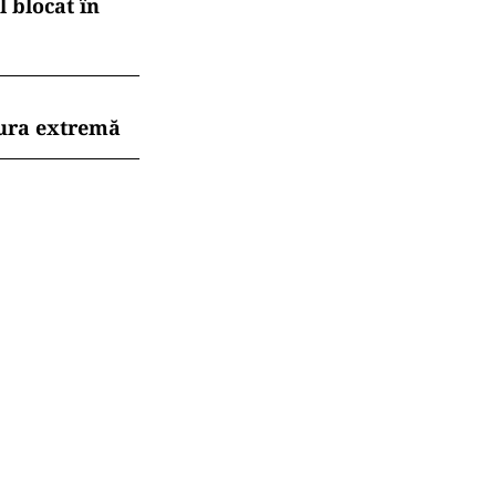
 blocat în
dura extremă