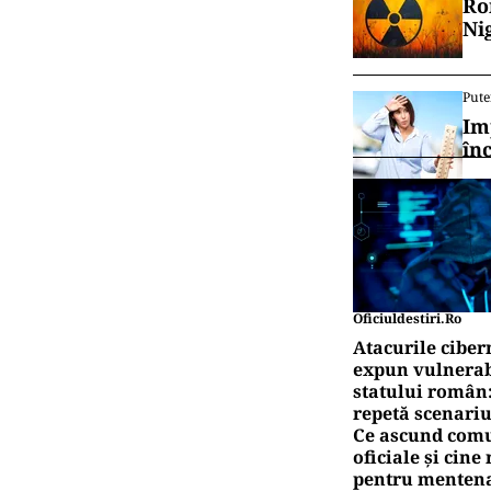
Ro
Ni
Pute
Im
în
Oficiuldestiri.ro
Atacurile ciber
expun vulnerabi
statului român
repetă scenariu
Ce ascund comu
oficiale și cin
pentru mentena