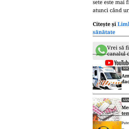
sete este mai f
atunci când ur
Citește și
Limb
sănătate
Vrei să f
canalul
SOC
Amb
dac
SĂ
Mes
tem
Pute