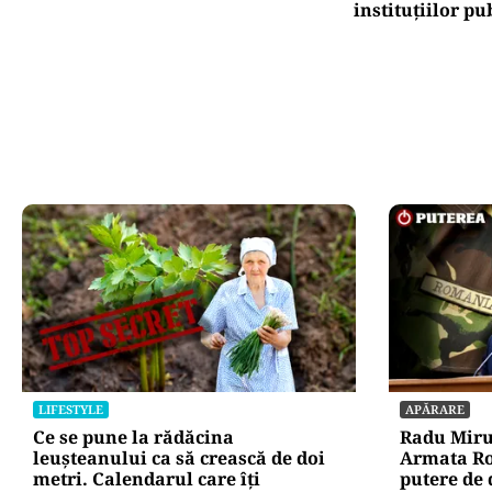
instituțiilor pu
LIFESTYLE
APĂRARE
Ce se pune la rădăcina
Radu Miru
leușteanului ca să crească de doi
Armata Ro
metri. Calendarul care îți
putere de 