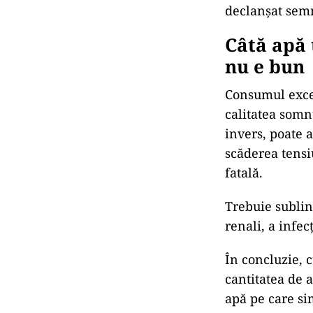
declanșat semna
Câtă apă 
nu e bun
Consumul exces
calitatea somn
invers, poate a
scăderea tensi
fatală.
Trebuie sublin
renali, a infecț
În concluzie, 
cantitatea de a
apă pe care si