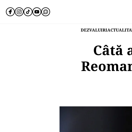
DEZVALUIRI
ACTUALITA
Câtă 
Reomand