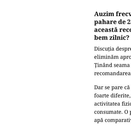
Auzim frecve
pahare de 20
această rec
bem zilnic?
Discuția despre
eliminăm aproxi
Ținând seama c
recomandarea c
Dar se pare că 
foarte diferite
activitatea fiz
consumate. O p
apă comparativ