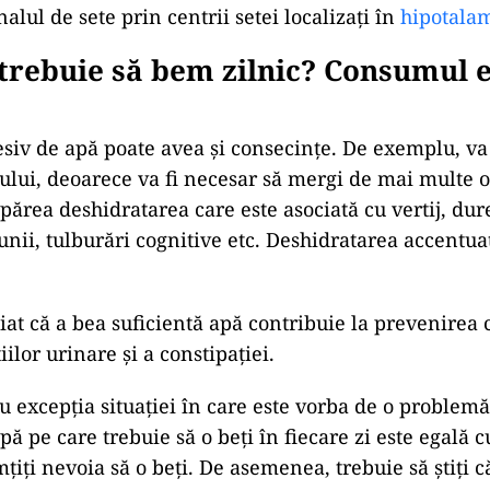
lul de sete prin centrii setei localizați în
hipotala
trebuie să bem zilnic? Consumul 
iv de apă poate avea și consecințe. De exemplu, va
ului, deoarece va fi necesar să mergi de mai multe or
părea deshidratarea care este asociată cu vertij, dur
unii, tulburări cognitive etc. Deshidratarea accentuat
iat că a bea suficientă apă contribuie la prevenirea c
iilor urinare și a constipației.
cu excepția situației în care este vorba de o problemă
pă pe care trebuie să o beți în fiecare zi este egală c
mțiți nevoia să o beți. De asemenea, trebuie să știți 