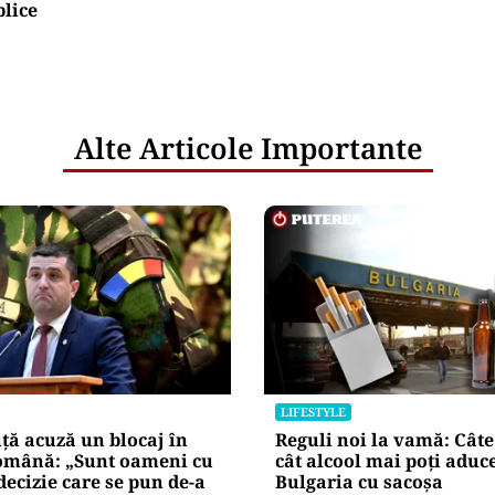
blice
Alte Articole Importante
LIFESTYLE
ță acuză un blocaj în
Reguli noi la vamă: Câte 
mână: „Sunt oameni cu
cât alcool mai poți aduc
decizie care se pun de-a
Bulgaria cu sacoșa