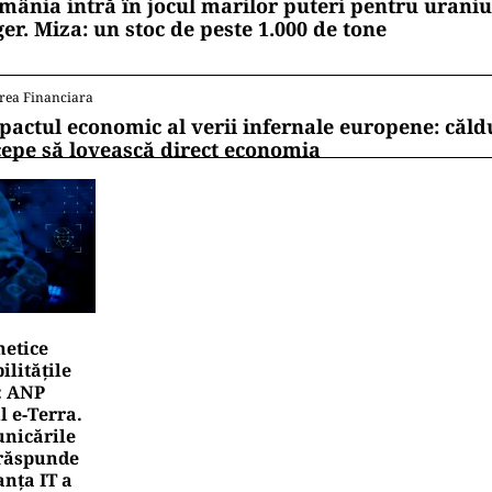
mânia intră în jocul marilor puteri pentru uraniul
ger. Miza: un stoc de peste 1.000 de tone
rea Financiara
pactul economic al verii infernale europene: căl
cepe să lovească direct economia
netice
litățile
: ANP
l e‑Terra.
nicările
e răspunde
nța IT a