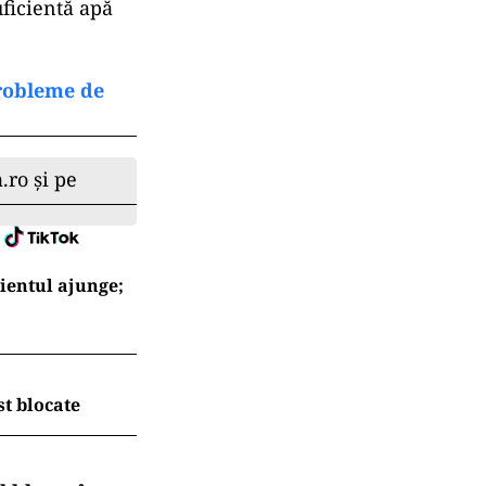
uficientă apă
probleme de
.ro și pe
ientul ajunge;
t blocate