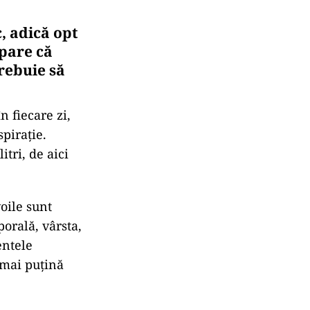
c, adică opt
 pare că
rebuie să
n fiecare zi,
spirație.
tri, de aici
voile sunt
porală, vârsta,
entele
 mai puțină