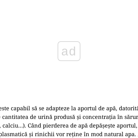
Play
ste capabil să se adapteze la aportul de apă, datorită
ze cantitatea de urină produsă și concentrația în săru
u, calciu…). Când pierderea de apă depășește aportul,
plasmatică și rinichii vor reține în mod natural apa. 