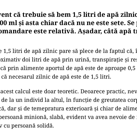
nt că trebuie să bem 1,5 litri de apă zilni
0 ml și asta chiar dacă nu ne este sete. Se
omandare este relativă. Așadar, câtă apă t
 1,5 litri de apă zilnic pare să plece de la faptul că, î
mativ doi litri de apă prin urină, transpirație și re
ă prin alimente aportul de apă este de aproape 0,5 li
ă necesarul zilnic de apă este de 1,5 litri.
acest calcul este doar teoretic. Deoarece practic, ne
, de la un individ la altul, în funcție de greutatea cor
ică, dar și de temepratura exterioară și chiar de alim
ersoană minionă, slabă, evident va avea nevoie de
 cu persoană solidă.