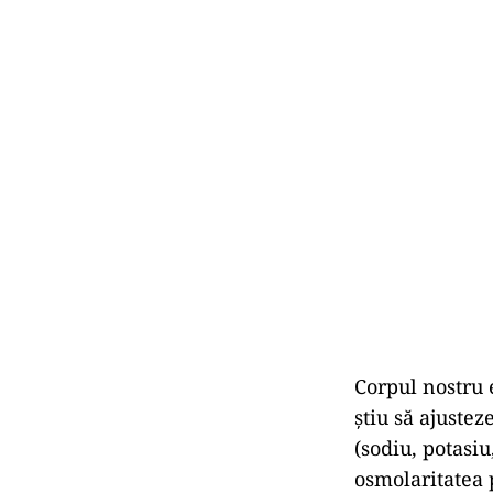
Corpul nostru e
știu să ajuste
(sodiu, potasi
osmolaritatea 