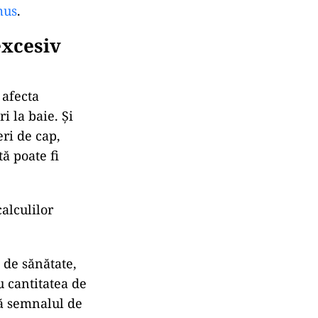
mus
.
excesiv
 afecta
i la baie. Și
eri de cap,
ă poate fi
alculilor
 de sănătate,
u cantitatea de
că semnalul de