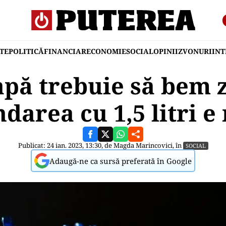
TE
POLITICĂ
FINANCIAR
ECONOMIE
SOCIAL
OPINII
ZVONURI
IN
apă trebuie să bem z
area cu 1,5 litri e 
Publicat: 24 ian. 2023, 13:30, de
Magda Marincovici
, în
SOCIAL
Adaugă-ne ca sursă preferată în Google