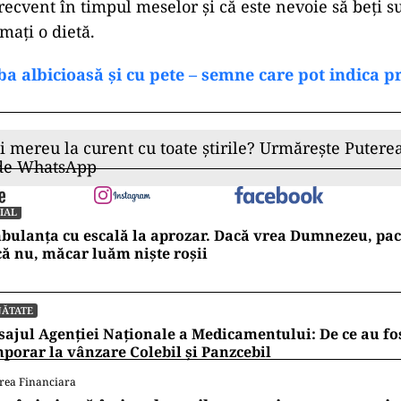
recvent în timpul meselor și că este nevoie să beți s
mați o dietă.
a albicioasă și cu pete – semne care pot indica 
ii mereu la curent cu toate știrile? Urmărește Puterea
 de WhatsApp
IAL
ulanța cu escală la aprozar. Dacă vrea Dumnezeu, pac
ă nu, măcar luăm niște roșii
NĂTATE
ajul Agenției Naționale a Medicamentului: De ce au fos
porar la vânzare Colebil și Panzcebil
rea Financiara