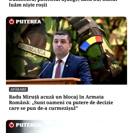
luăm niște roșii
APĂRARE
Radu Miruță acuză un blocaj în Armata
Română: „Sunt oameni cu putere de decizie
care se pun de-a curmezișul”