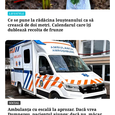
LIFESTYLE
Ce se pune la rădăcina leușteanului ca să
crească de doi metri. Calendarul care îți
dublează recolta de frunze
SOCIAL
Ambulanța cu escală la aprozar. Dacă vrea
Dumnezeu, pacientul ajunge; dacă nu, măcar