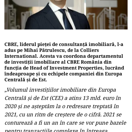
CBRE, liderul pieței de consultanță imobiliară, l-a
adus pe Mihai Pătrulescu, de la Colliers
International. Acesta va coordona departamentul
de investiții imobiliare al CBRE România din
funcția de Head of Investment Properties, lucrând
îndeaproape și cu echipele companiei din Europa
Centrală și de Est.
„Volumul investițiilor imobiliare din Europa
Centrală și de Est (CEE) a atins 13 mld. euro în
2020 și ne așteptăm la o redresare treptată în
2021, cu un ritm de creștere de o cifră. 2021 se
conturează a fi un an în care se vor pune bazele
pentru tranzacțiile complexe în întreaga