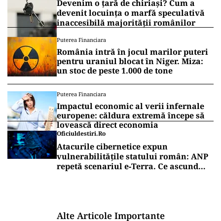
Devenim o țară de chiriași? Cum a
devenit locuința o marfă speculativă
inaccesibilă majorității românilor
Puterea Financiara
România intră în jocul marilor puteri
pentru uraniul blocat în Niger. Miza:
un stoc de peste 1.000 de tone
Puterea Financiara
Impactul economic al verii infernale
europene: căldura extremă începe să
lovească direct economia
Oficiuldestiri.ro
Atacurile cibernetice expun
vulnerabilitățile statului român: ANP
repetă scenariul e‑Terra. Ce ascund
comunicările oficiale și cine răspunde
pentru mentenanța IT a instituțiilor
publice
Alte Articole Importante