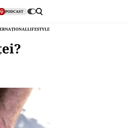
PODCAST
TERNAȚIONAL
LIFESTYLE
ței?