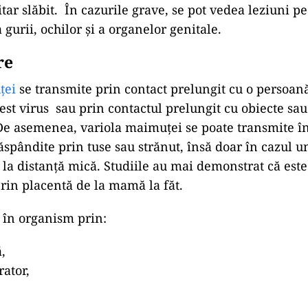
ar slăbit. În cazurile grave, se pot vedea leziuni pe 
 gurii, ochilor și a organelor genitale.
re
ței
se transmite prin contact prelungit cu o persoană
cest virus sau prin contactul prelungit cu obiecte sa
e asemenea, variola maimuței se poate transmite în
ăspândite prin tuse sau strănut, însă doar în cazul u
 la distanță mică. Studiile au mai demonstrat că este 
rin placentă de la mamă la făt.
 în organism prin:
,
rator,