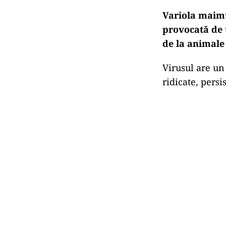
Variola maimu
provocată de u
de la animale
Virusul are un
ridicate, pers