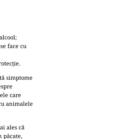
alcool;
 se face cu
otecție.
intă simptome
espre
nele care
 cu animalele
ai ales că
n păcate,