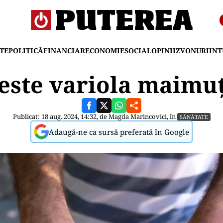
TE
POLITICĂ
FINANCIAR
ECONOMIE
SOCIAL
OPINII
ZVONURI
IN
este variola maimu
Publicat: 18 aug. 2024, 14:32, de
Magda Marincovici
, în
SĂNĂTATE
Adaugă-ne ca sursă preferată în Google