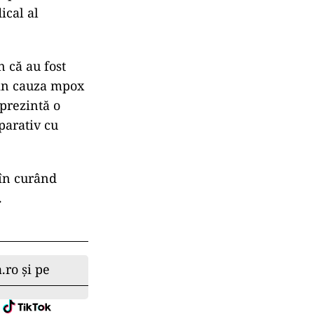
ical al
 că au fost
 din cauza mpox
eprezintă o
parativ cu
 în curând
.
.ro și pe