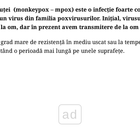
ței (monkeypox – mpox) este o infecție foarte c
n virus din familia poxvirusurilor. Inițial, virus
 la om, dar în prezent avem transmitere de la om
 grad mare de rezistență în mediu uscat sau la temp
istând o perioadă mai lungă pe unele suprafețe.
Play