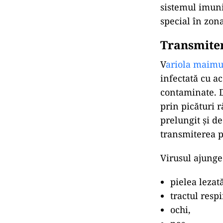
sistemul imunit
special în zona
Transmite
V
ariola maimu
infectată cu a
contaminate. D
prin picături r
prelungit și de
transmiterea p
Virusul ajunge
pielea lezată
tractul respi
ochi,