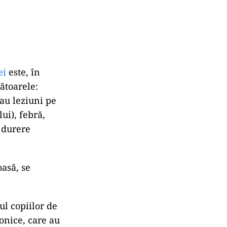
ei
este, în
ătoarele:
au leziuni pe
ui), febră,
, durere
oasă, se
ul copiilor de
onice, care au