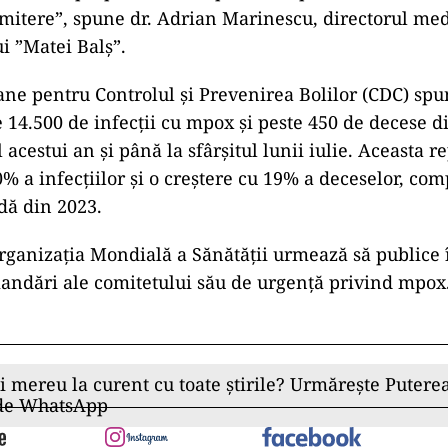
smitere”, spune dr. Adrian Marinescu, directorul med
ui ”Matei Balș”.
ane pentru Controlul și Prevenirea Bolilor (CDC) spun
e 14.500 de infecții cu mpox și peste 450 de decese
 acestui an și până la sfârșitul lunii iulie. Aceasta r
0% a infecțiilor și o creștere cu 19% a deceselor, com
dă din 2023.
Organizația Mondială a Sănătății urmează să publice
andări ale comitetului său de urgență privind mpox
ii mereu la curent cu toate știrile? Urmărește Puterea
 de WhatsApp