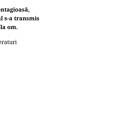
ontagioasă,
ul s-a transmis
 la om.
eraturi