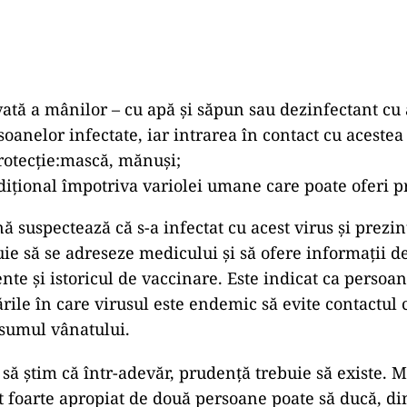
ată a mânilor – cu apă și săpun sau dezinfectant cu 
soanelor infectate, iar intrarea în contact cu acestea
rotecție:mască, mănuși;
dițional împotriva variolei umane care poate oferi pr
ă suspectează că s-a infectat cu acest virus și prez
buie să se adreseze medicului și să ofere informații d
ente și istoricul de vaccinare. Este indicat ca persoa
ările în care virusul este endemic să evite contactul
sumul vânatului.
 să știm că într-adevăr, prudență trebuie să existe. M
t foarte apropiat de două persoane poate să ducă, di