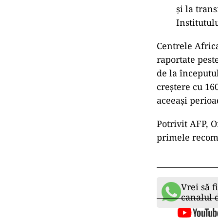
și la tran
Institutul
Centrele Afric
raportate pest
de la începutul
creștere cu 16
aceeași perioa
Potrivit AFP, 
primele recom
Vrei să f
canalul