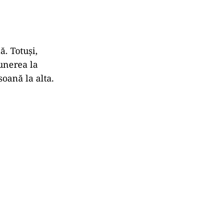
ă. Totuși,
punerea la
soană la alta.