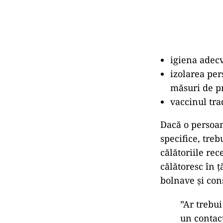
igiena adecv
izolarea per
măsuri de p
vaccinul tra
Dacă o persoan
specifice, tre
călătoriile rec
călătoresc în ț
bolnave și con
”Ar trebui
un contac