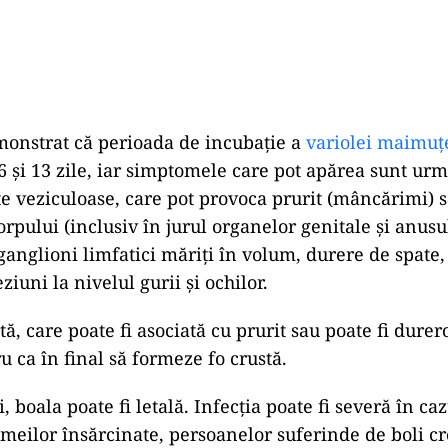
monstrat că perioada de incubație a
variolei maimuț
 6 și 13 zile, iar simptomele care pot apărea sunt urm
te veziculoase, care pot provoca prurit (mâncărimi) s
orpului (inclusiv în jurul organelor genitale și anusul
 ganglioni limfatici măriți în volum, durere de spate
ziuni la nivelul gurii și ochilor.
ă, care poate fi asociată cu prurit sau poate fi durer
u ca în final să formeze fo crustă.
, boala poate fi letală. Infecția poate fi severă în caz
emeilor însărcinate, persoanelor suferinde de boli cr