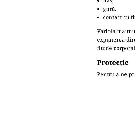
nas,
gură,
contact cu f
Variola maimuț
expunerea dire
fluide corporal
Protecție
Pentru a ne pr