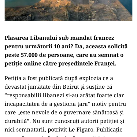
Plasarea Libanului sub mandat francez
pentru următorii 10 ani? Da, aceasta solicită
peste 57.000 de persoane, care au semnat o
petiție online către președintele Franței.
Petiția a fost publicată după explozia ce a
devastat jumătate din Beirut și susține că
”responsabilii libanezi și-au arătat foarte clar
incapacitatea de a gestiona țara” motiv pentru
care „este nevoie de o guvernare sănătoasă și
durabilă”. Nu sunt cunoscuți autorii petiției și
nici semnatarii, potrivit Le Figaro. Publicație