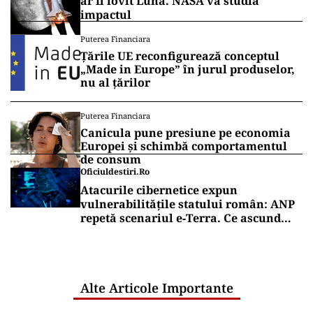
ar fi lovit Luna. NASA va studia
impactul
Puterea Financiara
Țările UE reconfigurează conceptul
„Made in Europe” în jurul produselor,
nu al țărilor
Puterea Financiara
Canicula pune presiune pe economia
Europei și schimbă comportamentul
de consum
Oficiuldestiri.ro
Atacurile cibernetice expun
vulnerabilitățile statului român: ANP
repetă scenariul e‑Terra. Ce ascund
comunicările oficiale și cine răspunde
pentru mentenanța IT a instituțiilor
publice
Alte Articole Importante