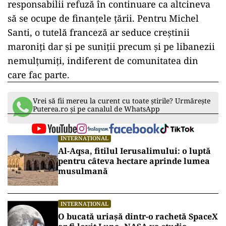
responsabilii refuză în continuare ca altcineva
să se ocupe de finanțele țării. Pentru Michel
Santi, o tutelă franceză ar seduce creștinii
maroniți dar și pe suniții precum și pe libanezii
nemulțumiți, indiferent de comunitatea din
care fac parte.
Vrei să fii mereu la curent cu toate știrile? Urmărește
Puterea.ro și pe canalul de WhatsApp
INTERNAȚIONAL
Al-Aqsa, fitilul Ierusalimului: o luptă
pentru câteva hectare aprinde lumea
musulmană
INTERNAȚIONAL
O bucată uriașă dintr-o rachetă SpaceX