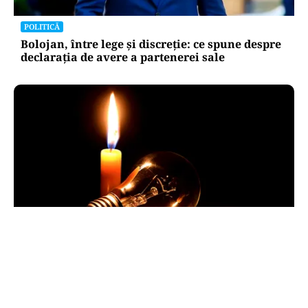
POLITICĂ
Bolojan, între lege și discreție: ce spune despre
declarația de avere a partenerei sale
POLITICĂ
Pericol de blackout? Guvernul activează
măsurile de criză și pregătește limitarea
consumului de energie