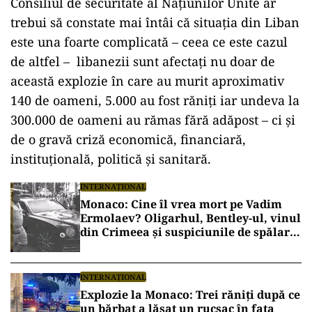
Consiliul de securitate al Națiunilor Unite ar
trebui să constate mai întâi că situația din Liban
este una foarte complicată – ceea ce este cazul
de altfel – libanezii sunt afectaţi nu doar de
această explozie în care au murit aproximativ
140 de oameni, 5.000 au fost răniți iar undeva la
300.000 de oameni au rămas fără adăpost – ci şi
de o gravă criză economică, financiară,
instituţională, politică şi sanitară.
INTERNAȚIONAL
Monaco: Cine îl vrea mort pe Vadim
Ermolaev? Oligarhul, Bentley-ul, vinul
din Crimeea și suspiciunile de spălare
de bani
INTERNAȚIONAL
Explozie la Monaco: Trei răniți după ce
un bărbat a lăsat un rucsac în fața