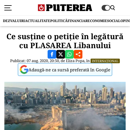
DEZVALUIRI
ACTUALITATE
POLITICĂ
FINANCIAR
ECONOMIE
SOCIAL
OPIN
Ce susține o petiție în legătură
cu PLASAREA Libanului
Publicat: 07 aug. 2020, 20:50, de
Eliza Popa
, în
INTERNAȚIONAL
Adaugă-ne ca sursă preferată în Google