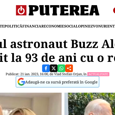
TE
POLITICĂ
FINANCIAR
ECONOMIE
SOCIAL
OPINII
ZVONURI
IN
l astronaut Buzz Al
it la 93 de ani cu o
Publicat: 21 ian. 2023, 16:00, de
Vlad Stefan Orjan
, în
ACTUALITATE
Adaugă-ne ca sursă preferată în Google