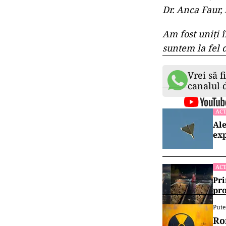
Dr. Anca Faur, 
Am fost uniţi 
suntem la fel 
Vrei să f
canalul
ACT
Ale
exp
ACT
Pri
pro
Pute
Ro