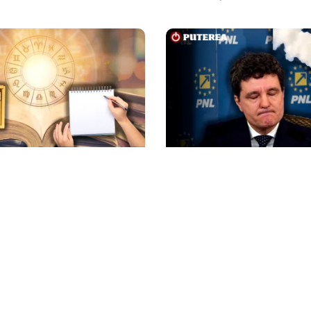
POLITICĂ
08, cea mai puternică din
Presiune pe Nicușor Dan
dorințe. Ritualul simplu
partea PNL. Liberalii cer
stare
desemnarea de urgență 
nou premier: „Trebuie s
alb de la Cotroceni!”