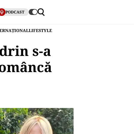
PODCAST
TERNAȚIONAL
LIFESTYLE
drin s-a
 româncă