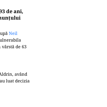
93 de ani,
nunțului
 după
Neil
vulnerabila
n vârstă de 63
 Aldrin, având
au luat decizia