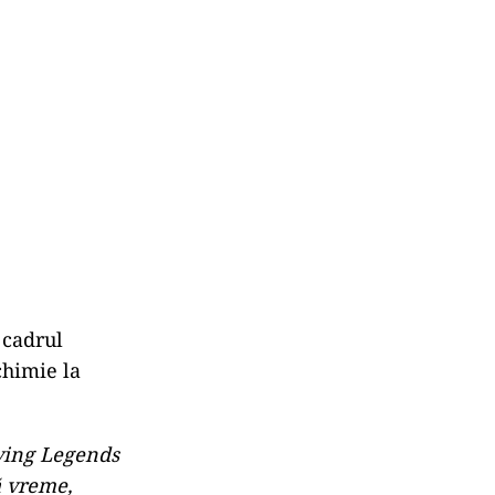
 cadrul
chimie la
iving Legends
ă vreme,