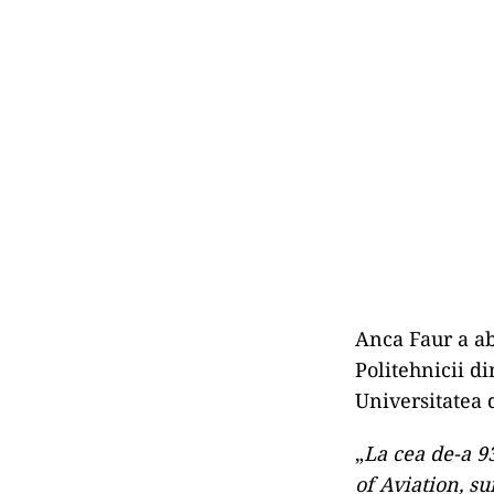
Anca Faur a ab
Politehnicii di
Universitatea 
„
La cea de-a 93
of Aviation, s