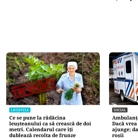
LIFESTYLE
SOCIAL
Ce se pune la rădăcina
Ambulanța 
leușteanului ca să crească de doi
Dacă vrea
metri. Calendarul care îți
ajunge; d
dublează recolta de frunze
roșii