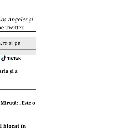
Los Angeles şi
pe Twitter.
.ro și pe
ria şi a
Miruță: „Este o
 blocat în