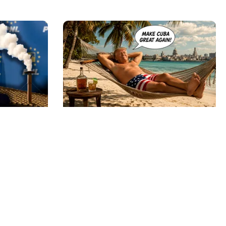
INTERNAȚIONAL
 din
Cuba, prinsă în menghină. Marco
Rubio avertizează Havana că nu
a unui
mai există nicio „supapă de
ă iasă fum
scăpare”