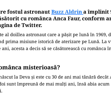
are fostul astronaut
Buzz Aldrin
a împlinit 
căsătorit cu românca Anca Faur, conform a
agina de Twitter.
te al doillea astronaut care a pășit pe lună în 1969,
iind prima misiune istorică de aterizare pe Lună. La 
e ani, acesta a decis să se căsătorească cu românca î
românca misterioasă?
născut la Deva şi este cu 30 de ani mai tânără decât
 doi sunt împreună de mai mulți ani, însă abia acum 
i.
Play