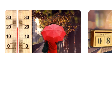
METEO
HOROSCOP
Când scad temperaturile în
Ziua de 8.
București sub 25 de grade. Ce arată
an pentru 
prognoza pentru septembrie 2026
de manife