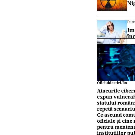
Ni
Pute
Im
în
Oficiuldestiri.ro
Atacurile ciber
expun vulnerabi
statului român
repetă scenariu
Ce ascund comu
oficiale și cin
pentru mentena
instituțiilor pu