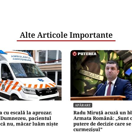
Alte Articole Importante
APĂRARE
cu escală la aprozar.
Radu Miruță acuză un bl
 Dumnezeu, pacientul
Armata Română: „Sunt 
acă nu, măcar luăm niște
putere de decizie care se
curmezișul”