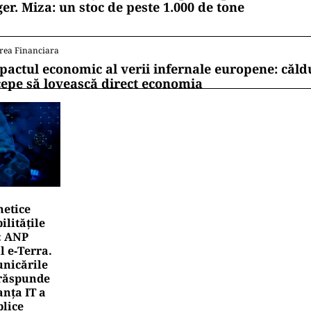
ger. Miza: un stoc de peste 1.000 de tone
rea Financiara
pactul economic al verii infernale europene: căl
cepe să lovească direct economia
netice
litățile
: ANP
l e‑Terra.
nicările
e răspunde
nța IT a
blice