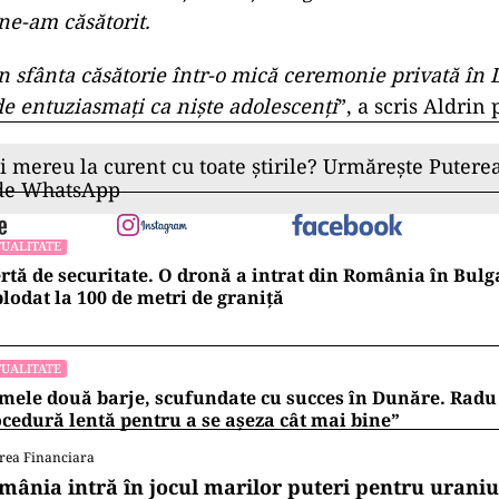
ne-am căsătorit.
în sfânta căsătorie într-o mică ceremonie privată în 
de entuziasmaţi ca nişte adolescenţi
”, a scris Aldrin 
ii mereu la curent cu toate știrile? Urmărește Puterea
 de WhatsApp
UALITATE
rtă de securitate. O dronă a intrat din România în Bulga
lodat la 100 de metri de graniţă
UALITATE
mele două barje, scufundate cu succes în Dunăre. Radu 
cedură lentă pentru a se așeza cât mai bine”
rea Financiara
mânia intră în jocul marilor puteri pentru uraniul