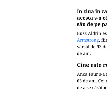
În ziua în c
acesta s-a 
său de pe p
Buzz Aldrin es
Armstrong
, f
vârstă de 93 d
de ani.
Cine este 
Anca Faur s-a 
63 de ani. Cei
de a se căsător