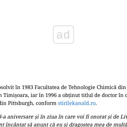
solvit în 1983 Facultatea de Tehnologie Chimică din
n Timişoara, iar în 1996 a obținut titlul de doctor în 
din Pittsburgh, conform
stirilekanald.ro
.
-a aniversare şi în ziua în care voi fi onorat şi de L
unt încântat să anunţ că eu şi dragostea mea de mult