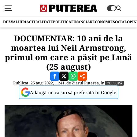
DEZVALUIRI
ACTUALITATE
POLITICĂ
FINANCIAR
ECONOMIE
SOCIAL
OPIN
DOCUMENTAR: 10 ani de la
moartea lui Neil Armstrong,
primul om care a păşit pe Lună
(25 august)
Publicat: 25 aug. 2022, 11:41, de
Ziarul Puterea
, în
CULTURĂ
Adaugă-ne ca sursă preferată în Google