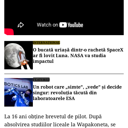
INTERNAȚIONAL
O bucată uriașă dintr-o rachetă SpaceX
ar fi lovit Luna. NASA va studia
impactul
FEATURED
Un robot care „simte”, „vede” și decide
singur: revoluția tăcută din
laboratoarele ESA
La 16 ani obţine brevetul de pilot. După
absolvirea studiilor liceale la Wapakoneta, se