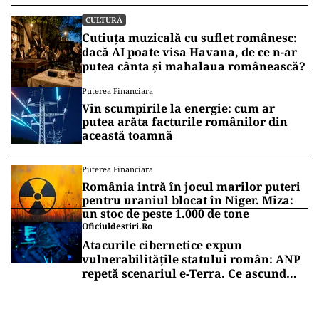
CULTURĂ
Cutiuța muzicală cu suflet românesc:
dacă AI poate visa Havana, de ce n-ar
putea cânta și mahalaua românească?
Puterea Financiara
Vin scumpirile la energie: cum ar
putea arăta facturile românilor din
această toamnă
Puterea Financiara
România intră în jocul marilor puteri
pentru uraniul blocat în Niger. Miza:
un stoc de peste 1.000 de tone
Oficiuldestiri.ro
Atacurile cibernetice expun
vulnerabilitățile statului român: ANP
repetă scenariul e‑Terra. Ce ascund
comunicările oficiale și cine răspunde
pentru mentenanța IT a instituțiilor
publice