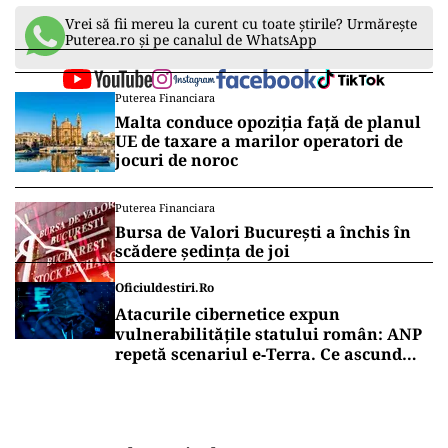
Vrei să fii mereu la curent cu toate știrile? Urmărește
Puterea.ro și pe canalul de WhatsApp
Puterea Financiara
Malta conduce opoziția față de planul
UE de taxare a marilor operatori de
jocuri de noroc
Puterea Financiara
Bursa de Valori București a închis în
scădere ședința de joi
Oficiuldestiri.ro
Atacurile cibernetice expun
vulnerabilitățile statului român: ANP
repetă scenariul e‑Terra. Ce ascund
comunicările oficiale și cine răspunde
pentru mentenanța IT a instituțiilor
publice