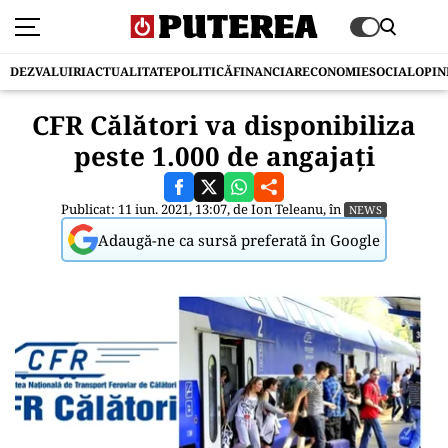
DEZVALUIRI
ACTUALITATE
POLITICĂ
FINANCIAR
ECONOMIE
SOCIAL
OPIN
CFR Călători va disponibiliza
peste 1.000 de angajați
Publicat: 11 iun. 2021, 13:07, de
Ion Teleanu
, în
NEWS
Adaugă-ne ca sursă preferată în Google