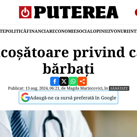
TE
POLITICĂ
FINANCIAR
ECONOMIE
SOCIAL
OPINII
ZVONURI
IN
icoșătoare privind 
bărbați
Publicat: 13 aug. 2024, 06:21, de
Magda Marincovici
, în
SĂNĂTATE
Adaugă-ne ca sursă preferată în Google