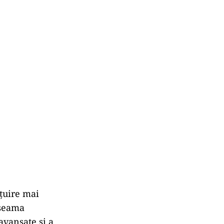
ețuire mai
 seama
avansate și a