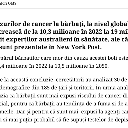
ători OMS
rilor de cancer la bărbați, la nivel global
crească de la 10,3 milioane în 2022 la 19 mi
it experților australieni în sănătate, ale c
sunt prezentate în New York Post.
mărul bărbaților care mor din cauza acestei boli este
5,4 milioane în 2022 la 10,5 milioane în 2050.
 la această concluzie, cercetătorii au analizat 30 de
demografice din 185 de țări și teritorii. În urma anal
uzia că bărbații sunt mai expuși riscului de cancer 
cial, pentru că bărbații au tendința de a fuma și de 
emeile. Dar și pentru că sunt mai expuși la agenți ca
 și mai puțin probabil să fie supuși testelor de depis