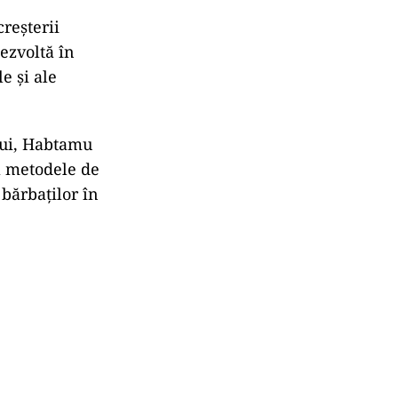
reșterii
ezvoltă în
e și ale
ului, Habtamu
ă metodele de
 bărbaților în