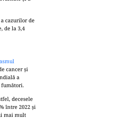
 a cazurilor de
, de la 3,4
asmul
de cancer și
ndială a
 fumători.
tfel, decesele
% între 2022 și
ui mai mult