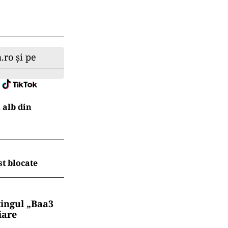
.ro și pe
 alb din
t blocate
tingul „Baa3
iare