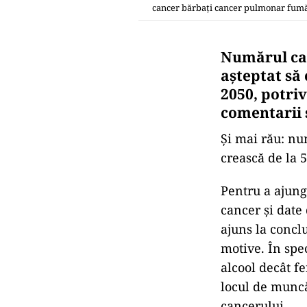
cancer bărbați cancer pulmonar fum
Numărul cazu
așteptat să 
2050, potriv
comentarii 
Și mai rău: nu
crească de la 
Pentru a ajunge
cancer și date 
ajuns la concl
motive. În spe
alcool decât f
locul de muncă
cancerului.