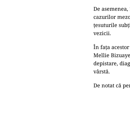
De asemenea, î
cazurilor mezo
țesuturile subț
vezicii.
În fața acestor
Mellie Bizuaye
depistare, diag
vârstă.
De notat că pe