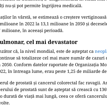
lți nu-și pot permite îngrijirea medicală.
ților în vârstă, se estimează o creștere vertiginoasă
milioane în 2022 la 13,1 milioane în 2050 și decesele
7 milioane, în aceeași perioadă.
ulmonar, cel mai devastator
nzător că, la nivel mondial, este de așteptat ca
neopl
ontinue să totalizeze cel mai mare număr de cazuri 
 2050. Conform datelor raportate de Organizația Mo
2022, în întreaga lume, erau peste 1,25 de miliarde de
rul de prostată și cancerul colorectal fac ravagii. As
erului de prostată sunt de așteptat să crească cu 136
 o durată de viață mai lungă, ceea ce oferă cancerul
olte.