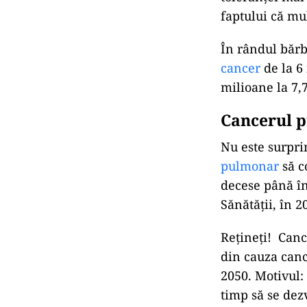
faptului că mu
În rândul bărba
cancer
de la 6 
milioane la 7,
Cancerul p
Nu este surpri
pulmonar
să c
decese până în
Sănătății, în 
Rețineți! Cance
din cauza canc
2050. Motivul:
timp să se dezv