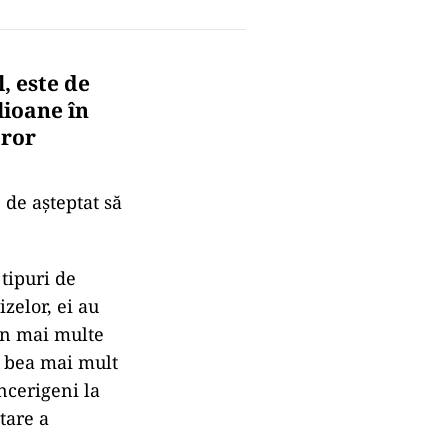
, este de
lioane în
ăror
 de așteptat să
 tipuri de
izelor, ei au
din mai multe
a bea mai mult
ncerigeni la
tare a