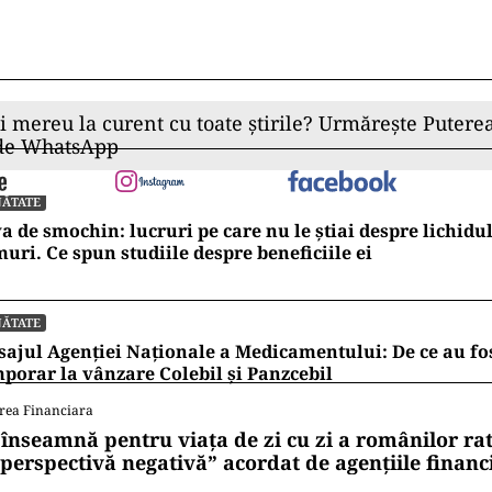
ii mereu la curent cu toate știrile? Urmărește Puterea
 de WhatsApp
NĂTATE
a de smochin: lucruri pe care nu le știai despre lichidul
uri. Ce spun studiile despre beneficiile ei
NĂTATE
ajul Agenției Naționale a Medicamentului: De ce au fos
porar la vânzare Colebil și Panzcebil
rea Financiara
 înseamnă pentru viața de zi cu zi a românilor ra
 perspectivă negativă” acordat de agențiile financ