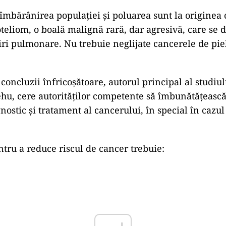
mbărânirea populației și poluarea sunt la originea c
teliom, o boală malignă rară, dar agresivă, care se d
iri pulmonare. Nu trebuie neglijate cancerele de piel
 concluzii înfricoșătoare, autorul principal al studi
hu, cere autorităților competente să îmbunătățeasc
nostic și tratament al cancerului, în special în cazul
ntru a reduce riscul de cancer trebuie: