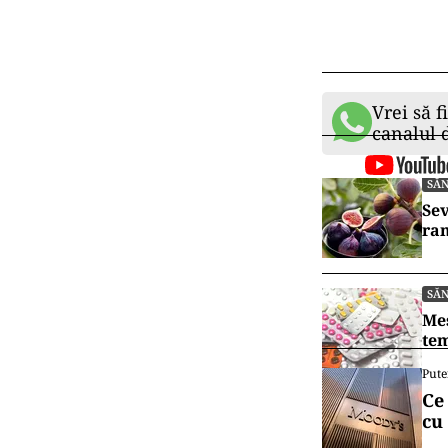
Vrei să f
canalul
SĂ
Sev
ram
SĂ
Mes
tem
Pute
Ce
cu