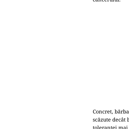
Concret, bărbaț
scăzute decât 
toleranței mai