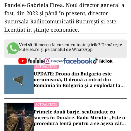
Pandele-Gabriela Firea. Noul director general a
fost, din 2022 și până în prezent, director
Sucursala Radiocomunicații București și este
licențiat în științe economice.
Vrei să fii mereu la curent cu toate știrile? Urmărește
Puterea.ro și pe canalul de WhatsApp
ACTUALITATE
UPDATE: Drona din Bulgaria este
ucraineană/ O dronă a intrat din
România în Bulgaria şi a explodat la
100 de metri de graniţă
ACTUALITATE
Primele două barje, scufundate cu
succes în Dunăre. Radu Miruță: „Este o
procedură lentă pentru a se așeza cât
mai bine”