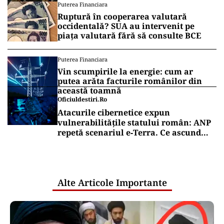
Puterea Financiara
Ruptură în cooperarea valutară
occidentală? SUA au intervenit pe
piața valutară fără să consulte BCE
Puterea Financiara
Vin scumpirile la energie: cum ar
putea arăta facturile românilor din
această toamnă
Oficiuldestiri.ro
Atacurile cibernetice expun
vulnerabilitățile statului român: ANP
repetă scenariul e‑Terra. Ce ascund
comunicările oficiale și cine răspunde
pentru mentenanța IT a instituțiilor
publice
Alte Articole Importante