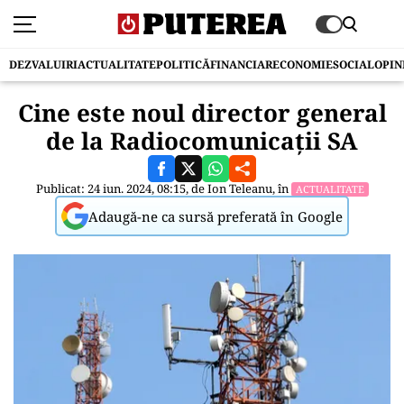
DEZVALUIRI
ACTUALITATE
POLITICĂ
FINANCIAR
ECONOMIE
SOCIAL
OPIN
Cine este noul director general
de la Radiocomunicații SA
Publicat: 24 iun. 2024, 08:15, de
Ion Teleanu
, în
ACTUALITATE
Adaugă-ne ca sursă preferată în Google