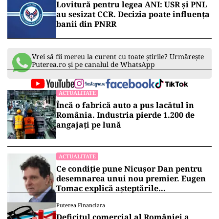
Lovitură pentru legea ANI: USR și PNL
au sesizat CCR. Decizia poate influența
banii din PNRR
Vrei să fii mereu la curent cu toate știrile? Urmărește
Puterea.ro și pe canalul de WhatsApp
ACTUALITATE
Încă o fabrică auto a pus lacătul în
România. Industria pierde 1.200 de
angajați pe lună
ACTUALITATE
Ce condiție pune Nicușor Dan pentru
desemnarea unui nou premier. Eugen
Tomac explică așteptările
președintelui
Puterea Financiara
Deficitul comercial al României a