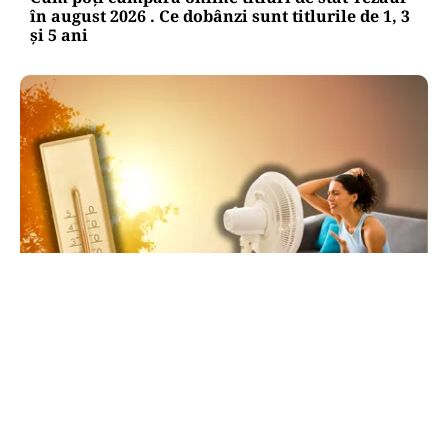
în august 2026 . Ce dobânzi sunt titlurile de 1, 3
și 5 ani
METEO
Săptămâna de foc în România: ANM,
avertisment pentru toată săptămâna: 38 de
grade ziua, peste 20 noaptea