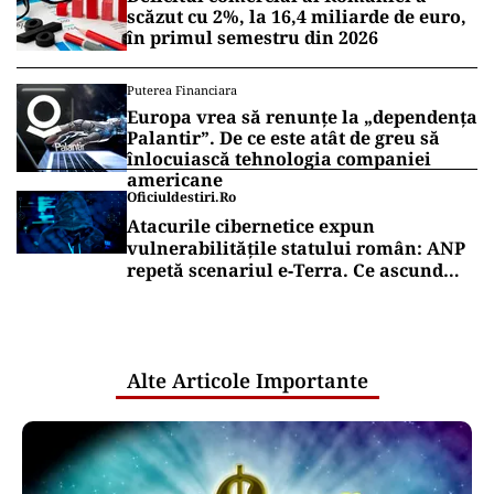
scăzut cu 2%, la 16,4 miliarde de euro,
în primul semestru din 2026
Puterea Financiara
Europa vrea să renunțe la „dependența
Palantir”. De ce este atât de greu să
înlocuiască tehnologia companiei
americane
Oficiuldestiri.ro
Atacurile cibernetice expun
vulnerabilitățile statului român: ANP
repetă scenariul e‑Terra. Ce ascund
comunicările oficiale și cine răspunde
pentru mentenanța IT a instituțiilor
publice
Alte Articole Importante