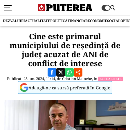
DEZVALUIRI
ACTUALITATE
POLITICĂ
FINANCIAR
ECONOMIE
SOCIAL
OPIN
Cine este primarul
municipiului de reședință de
județ acuzat de ANI de
conflict de interese
Publicat: 25 iun. 2024, 11:14, de
Cristian Matache
, în
ACTUALITATE
Adaugă-ne ca sursă preferată în Google